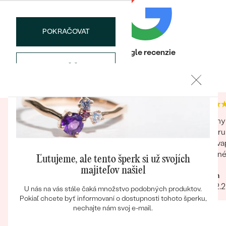
POKRAČOVAT
Heuréka recenzie
Google recenzie
ULOŽIŤ
4.9
4.9
Bestsellery
Za mňa jednoznačne spokojnosť. Objednaný
Krásny 
OBJAVIŤ
tovar splnil moje očakávania, rovnako krásny ako
výberu 
na stránke. Pri rozbaľovaní balíčka milé detaily,
prekvap
ktoré tiež potešili
Úžasné!
Ľutujeme, ale tento šperk si už svojích
určite
majiteľov našiel
Pekne spravená stránka Rýchle spracovanie
Mária
objednávky a dodanie objednaného tovaru
23.02.
U nás na vás stále čaká množstvo podobných produktov.
Potešil aj vkusne zabalený balíček s milým
Pokiaľ chcete byť informovaní o dostupnosti tohoto šperku,
prekvapením i ručne napísaným pozdravom
nechajte nám svoj e-mail.