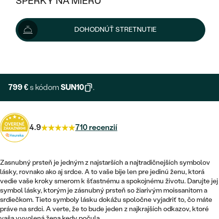
ŠPERKY NA MIERU
888 €
KOMBINOVANÉ ZLATO
STRIEBORNÉ
POSTRANNÉ DRAHOKAMY
ZLATÉ
VÝPREDAJ
VÝPREDAJ
Možnosti doručenia
DOHODNÚŤ STRETNUTIE
PLATINOVÉ
HALO
PODĽA ŠTÝLU
STRIEBORNÉ
ŠPERKY ČO POMÁHAJÚ
PODĽA MATERIÁLU
+ 178 €
EXPRESNÁ VÝROBA
JEDNODUCHÉ
TRI DRAHOKAMY
PLATINOVÉ
PODĽA ŠTÝLU
ZLATÉ
PODĽA TYPU
BEZ KAMEŇA
NAPICHOVACIE
VINTAGE
799 €
s kódom
SUN10
.
NÁUŠNICE
STRIEBORNÉ
PODĽA ŠTÝLU
ETERNITY
KRUHOVÉ
SET ZÁSNUBNÉHO PRSTEŇA A
SOLITÉR
PRSTENE
PLATINOVÉ
OBRÚČOK
4.9
710 recenzií
VYKROJENÉ
MINIMALISTICKÉ
NARODENIE DIEŤAŤA
PRÍVESKY
NETRADIČNÉ
VINTAGE
PODĽA ŠTÝLU
VISIACE
Zasnubný prsteň je jedným z najstarších a najtradičnejších symbolov
PERSONALIZOVANÉ
NÁRAMKY
ETERNITY
lásky, rovnako ako aj srdce. A to vaše bije len pre jedinú ženu, ktorá
NETRADIČNÉ
ZOSTAVTE SI PRSTEŇ
SOLITÉR
vedie vaše kroky smerom k šťastnému a spokojnému životu. Darujte jej
SO ZNAMENÍM ZVEROKRUHU
SETY
symbol lásky, ktorým je zásnubný prsteň so žiarivým moissanitom a
MINIMALISTICKÉ
ZAČAŤ S PRSTEŇOM
TEPANÉ
srdiečkom. Tieto symboly lásku dokážu spoločne vyjadriť to, čo máte
V TVARE SRDCA
práve na srdci. A verte, že to bude jeden z najkrajších odkazov, ktoré
MINIMALISTICKÉ
PÁNSKE ŠPERKY
vaša vyvolená žena kedy počula.