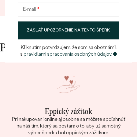
Mária
25.01.2024
Zobraziť celú recenziu
E-mail
*
ZASLAŤ UPOZORNENIE NA TENTO ŠPERK
Prečo nakupovať v Eppi
Kliknutím potvrdzujem, že som sa oboznámil
s
pravidlami spracovania osobných údajov
.
Eppický zážitok
Pri nakupovaní online aj osobne sa môžete spoľahnúť
na náš tím, ktorý sa postará o to, aby už samotný
výber šperku bol eppickým zážitkom.