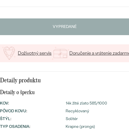
SALT AND PEPPER DIAMANT
LUXUSNÉ
VYBERTE FONT
CENOVO DOSTUPNÉ
S DRAHOKAMAMI
DRAHOKAM
Napíšte iniciály/text
LUXUSNÉ
S LAB GROWN DIAMANTMI
Najpredávanejšie
VYPREDANÉ
15
/ 15 ZNAKOV
PODĽA MATERIÁLU
S PERLAMI
svadobné
ZLATO
Doživotný servis
Doručenie a vrátenie zadarm
obrúčky
PODĽA ŠTÝLU
PLATINA
PERSONALIZOVANÉ
STRIEBRO
Detaily produktu
SYMBOLICKÉ
PREZRIEŤ
Detaily o šperku
MINIMALISTICKÉ
KOV
:
14k žlté zlato 585/1000
PODĽA PRÍLEŽITOSTI
PÔVOD KOVU
:
Recyklovaný
ŠTÝL
:
Solitér
PODĽA FARBY
TYP OSADENIA
:
Krapne (prongs)