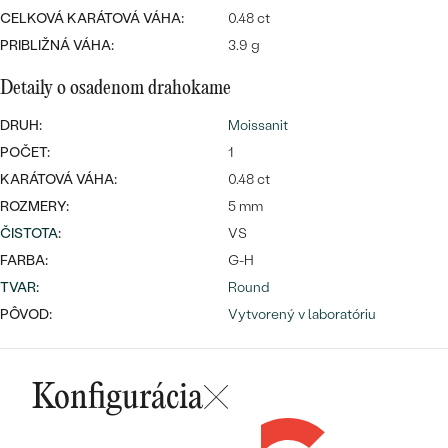
Najpredávanejšie
CELKOVÁ KARÁTOVÁ VÁHA:
0.48 ct
Najpredávanejšie
PODĽA TVARU DRAHOKAMU
náušnice
PRIBLIŽNÁ VÁHA:
3.9 g
NA MIERU
prstene
Detaily o osadenom drahokame
Personalizované
DRUH:
Moissanit
DIAMANTY
PREZRIEŤ
POČET:
1
prívesky
KARÁTOVÁ VÁHA:
0.48 ct
PREZRIEŤ
ROZMERY:
5 mm
ČISTOTA
:
VS
FARBA:
G-H
OBJAVIŤ
Wave kolekcia
TVAR
:
Round
PÔVOD:
Vytvorený v laboratóriu
OBJAVIŤ
Konfigurácia