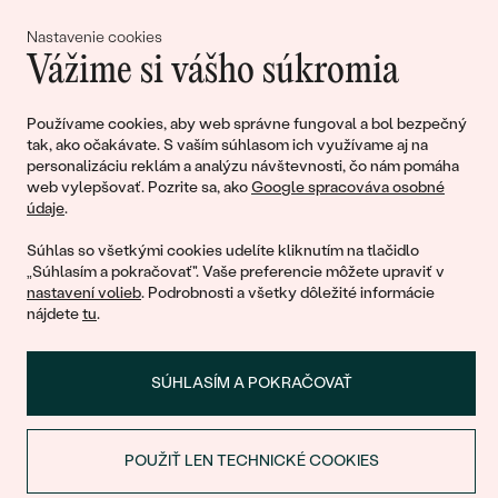
lásky
Nastavenie cookies
Vážime si vášho súkromia
Pripojte sa k nám!
Používame cookies, aby web správne fungoval a bol bezpečný
tak, ako očakávate. S vaším súhlasom ich využívame aj na
personalizáciu reklám a analýzu návštevnosti, čo nám pomáha
web vylepšovať. Pozrite sa, ako
Google spracováva osobné
údaje
.
Súhlas so všetkými cookies udelíte kliknutím na tlačidlo
„Súhlasím a pokračovať". Vaše preferencie môžete upraviť v
nastavení volieb
. Podrobnosti a všetky dôležité informácie
© 2011 - 2026, Eppi.sk
nájdete
tu
.
SÚHLASÍM A POKRAČOVAŤ
POUŽIŤ LEN TECHNICKÉ COOKIES