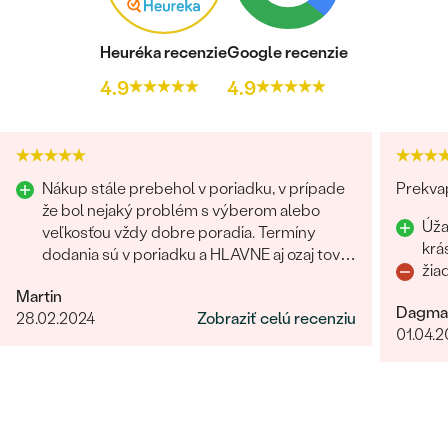
Heuréka recenzie
Google recenzie
4.9
4.9
Bestsellery
Nákup stále prebehol v poriadku, v prípade
Prekvap
že bol nejaký problém s výberom alebo
Úža
veľkosťou vždy dobre poradia. Termíny
krá
dodania sú v poriadku a HLAVNE aj ozaj tovar
OBJAVIŤ
žia
príde ako povedia. Odporúčam
Martin
Dagma
28.02.2024
Zobraziť celú recenziu
01.04.