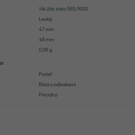
14k žlté zlato 585/1000
Lesklý
4.7 mm
4.6 mm
0.26 g
me
Perleť
Biela s odleskami
Prírodný