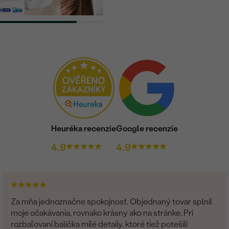
Heuréka recenzie
Google recenzie
4.9
4.9
Za mňa jednoznačne spokojnosť. Objednaný tovar splnil
moje očakávania, rovnako krásny ako na stránke. Pri
rozbaľovaní balíčka milé detaily, ktoré tiež potešili