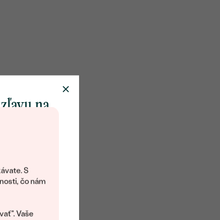
 zľavu na
klenot
objavte svet
šperkov Eppi.
ávate. S
ítanie vám
nosti, čo nám
avový kód na
kup.
vať". Vaše