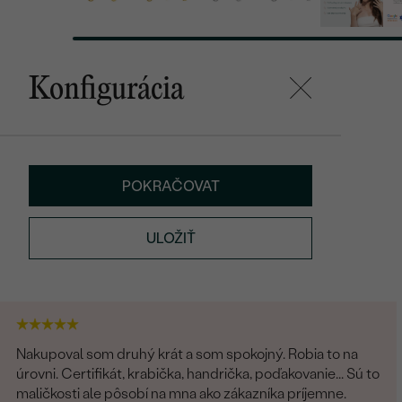
Konfigurácia
POKRAČOVAT
ULOŽIŤ
Nakupoval som druhý krát a som spokojný. Robia to na
úrovni. Certifikát, krabička, handrička, poďakovanie... Sú to
maličkosti ale pôsobí na mna ako zákazníka príjemne.