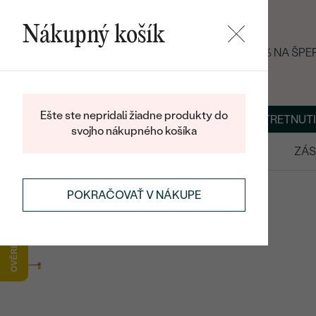
Nákupný košík
LETNÝ BLACK FRIDAY: −25 % NA ŠP
Ešte ste nepridali žiadne produkty do
O NÁS
BLOG
ŠPERKY NA MIERU
DOHODNÚŤ STRETNUTI
svojho nákupného košíka
VÝPREDAJ
SVADOBNÉ OBRÚČKY
ZÁS
NÁUŠNICE
DETSKÉ NÁUŠNICE
POKRAČOVAŤ V NÁKUPE