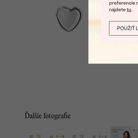
preferencie 
nájdete
tu
.
POUŽIŤ 
Ďalšie fotografie