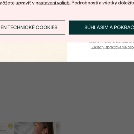
môžete upraviť v
nastavení volieb
. Podrobnosti a všetky dôležit
LEN TECHNICKÉ COOKIES
SÚHLASÍM A POKRA
Prihlásiť sa a zís
Vaša e-mailová adresa je 
Zásady spracovania os