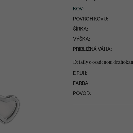
KOV
:
POVRCH KOVU:
ŠÍRKA:
VÝŠKA:
PRIBLIŽNÁ VÁHA:
Detaily o osadenom drahoka
DRUH:
FARBA:
PÔVOD: