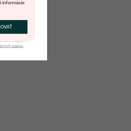
é informácie
ČOVAŤ
kať zľavu
u nás v bezpečí.
obných údajov