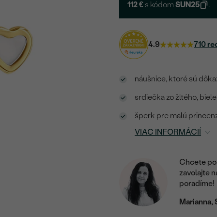
112 €
s kódom
SUN25
.
4.9
710 re
náušnice, ktoré sú dôka
srdiečka zo žltého, biel
šperk pre malú princen
VIAC INFORMÁCIÍ
Chcete por
zavolajte 
poradíme!
Marianna, 