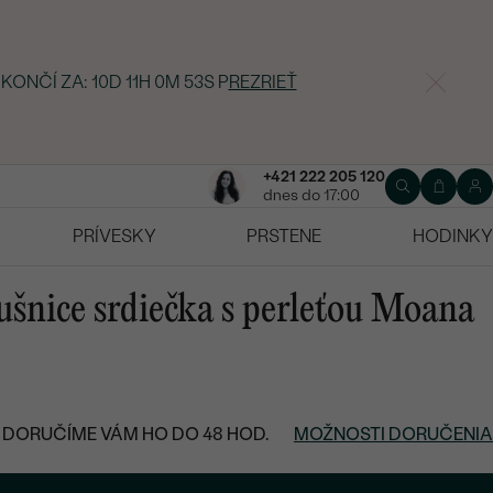
 KONČÍ ZA:
10D 11H 0M 52S
P
REZRIEŤ
+421 222 205 120
dnes do 17:00
PRÍVESKY
PRSTENE
HODINKY
áušnice srdiečka s perleťou Moana
DORUČÍME VÁM HO DO 48 HOD.
MOŽNOSTI DORUČENIA