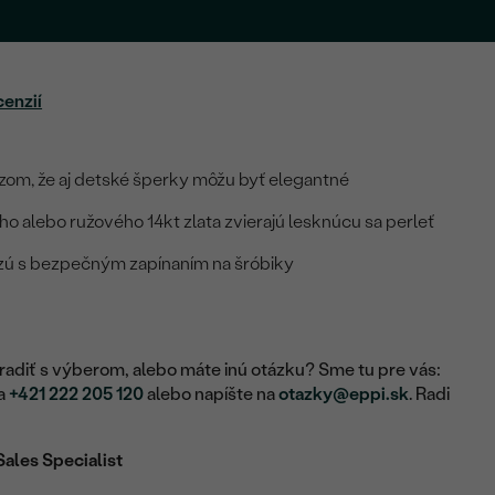
cenzií
zom, že aj detské šperky môžu byť elegantné
eho alebo ružového 14kt zlata zvierajú lesknúcu sa perleť
zú s bezpečným zapínaním na šróbiky
adiť s výberom, alebo máte inú otázku? Sme tu pre vás:
na
+421 222 205 120
alebo napíšte na
otazky@eppi.sk
. Radi
Sales Specialist