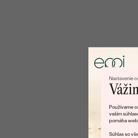
Nastavenie c
Vážim
Používame co
vaším súhlas
pomáha web v
Súhlas so vše