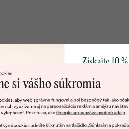
Získajte 10 %
svoj prvý 
ookies
e si vášho súkromia
Pridajte sa k nám a 
poctivo vyrábaných 
okies, aby web správne fungoval a bol bezpečný tak, ako očak
Ako darček na priv
om ich využívame aj na personalizáciu reklám a analýzu návštev
obratom pošleme zľ
ylepšovať. Pozrite sa, ako
Google spracováva osobné údaje
.
váš prvý ná
tkými cookies udelíte kliknutím na tlačidlo „Súhlasím a pokračo