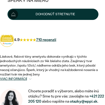
ŠPERKY NA MIERU
KOMBINOVANÉ ZLATO
STRIEBORNÉ
Možnosti doručenia
POSTRANNÉ DRAHOKAMY
ZLATÉ
VÝPREDAJ
VÝPREDAJ
DOHODNÚŤ STRETNUTIE
PLATINOVÉ
HALO
PODĽA ŠTÝLU
STRIEBORNÉ
ŠPERKY ČO POMÁHAJÚ
180 €
s kódom
SUN10
.
PODĽA MATERIÁLU
JEDNODUCHÉ
TRI DRAHOKAMY
PLATINOVÉ
PODĽA ŠTÝLU
ZLATÉ
PODĽA TYPU
BEZ KAMEŇA
4.9
710 recenzií
NAPICHOVACIE
VINTAGE
NÁUŠNICE
STRIEBORNÉ
PODĽA ŠTÝLU
ETERNITY
KRUHOVÉ
SET ZÁSNUBNÉHO PRSTEŇA A
SOLITÉR
PRSTENE
Láskavé, fialové tóny ametystu dokonale vynikajú v týchto
PLATINOVÉ
OBRÚČOK
jednoduchých náušniciach zo 14k bieleho zlata. Zaujímavý tvar
VYKROJENÉ
MINIMALISTICKÉ
ametystov /spolu 1.0ct/, nádherne odráža jeho lesk, ktorý pôsobí
NARODENIE DIEŤAŤA
PRÍVESKY
NETRADIČNÉ
naozaj očarujúco. Šperk, ktorý je vhodný na každodenné nosenie a
VINTAGE
PODĽA ŠTÝLU
VISIACE
rozžiari tvár nie jednej ženy
PERSONALIZOVANÉ
NÁRAMKY
VIAC INFORMÁCIÍ
ETERNITY
NETRADIČNÉ
ZOSTAVTE SI PRSTEŇ
SOLITÉR
SO ZNAMENÍM ZVEROKRUHU
SETY
Chcete poradiť s výberom, alebo máte inú
MINIMALISTICKÉ
ZAČAŤ S PRSTEŇOM
TEPANÉ
otázku? Sme tu pre vás: zavolajte na
+421 222
V TVARE SRDCA
MINIMALISTICKÉ
PÁNSKE ŠPERKY
205 120
alebo napíšte na
otazky@eppi.sk
.