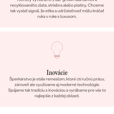
recyklovaného zlata, striebra alebo platiny. Chceme
tak vyslať signál, že etika a udržateľnosť môžu kráčať
ruka v ruke s luxusom.
Inovácie
Šperkárstvo je stále remeslom, ktoré ctí ručnú prácu,
zároveň ale využívame aj moderné technológie.
Spájame tak tradíciu s inováciou a vyrábame pre vás to
najlepšie z každej oblasti.