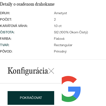
SALT AND PEPPER DIAMANT
LUXUSNÉ
Detaily o osadenom drahokame
CENOVO DOSTUPNÉ
S DRAHOKAMAMI
DRAHOKAM
DRUH:
Ametyst
POČET:
LUXUSNÉ
2
S LAB GROWN DIAMANTMI
Najpredávanejšie
KARÁTOVÁ VÁHA:
1.0 ct
PODĽA MATERIÁLU
S PERLAMI
ČISTOTA
:
SI2 (100% Okom Čistý)
svadobné
ZLATO
FARBA:
Fialová
TVAR
:
Rectangular
obrúčky
PODĽA ŠTÝLU
PLATINA
PÔVOD:
Prírodný
PERSONALIZOVANÉ
STRIEBRO
SYMBOLICKÉ
Konfigurácia
PREZRIEŤ
MINIMALISTICKÉ
PODĽA PRÍLEŽITOSTI
POKRAČOVAT
PODĽA FARBY