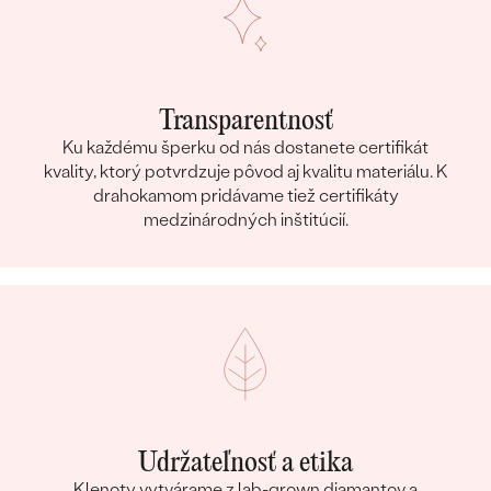
Transparentnosť
Ku každému šperku od nás dostanete certifikát
kvality, ktorý potvrdzuje pôvod aj kvalitu materiálu. K
drahokamom pridávame tiež certifikáty
medzinárodných inštitúcií.
Udržateľnosť a etika
Klenoty vytvárame z lab-grown diamantov a