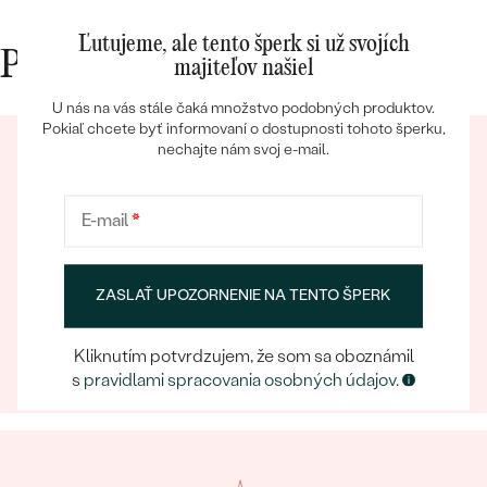
10/10.
Ľutujeme, ale tento šperk si už svojích
Prečo nakupovať v Eppi
majiteľov našiel
U nás na vás stále čaká množstvo podobných produktov.
Pokiaľ chcete byť informovaní o dostupnosti tohoto šperku,
nechajte nám svoj e-mail.
Bestsellery
E-mail
*
OBJAVIŤ
Eppický zážitok
ZASLAŤ UPOZORNENIE NA TENTO ŠPERK
Pri nakupovaní online aj osobne sa môžete spoľahnúť
na náš tím, ktorý sa postará o to, aby už samotný
Kliknutím potvrdzujem, že som sa oboznámil
výber šperku bol eppickým zážitkom.
s
pravidlami spracovania osobných údajov
.