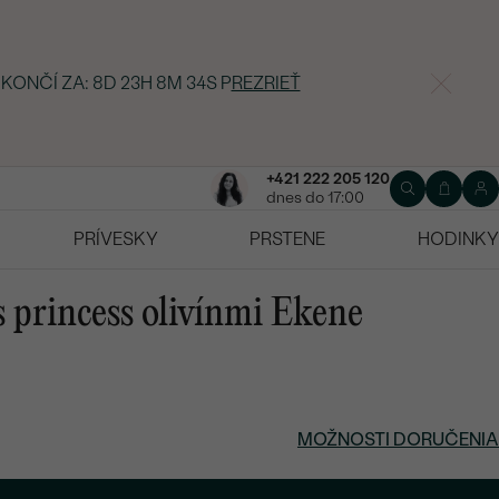
 KONČÍ ZA:
8D 23H 8M 33S
P
REZRIEŤ
+421 222 205 120
dnes do 17:00
PRÍVESKY
PRSTENE
HODINKY
s princess olivínmi Ekene
MOŽNOSTI DORUČENIA