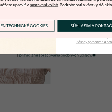
môžete upraviť v
nastavení volieb
. Podrobnosti a všetky dôležit
E-mail
*
LEN TECHNICKÉ COOKIES
SÚHLASÍM A POKRA
Prihlásiť sa a zís
ZASLAŤ UPOZORNENIE NA TENTO
ŠPERK
Vaša e-mailová adresa je 
Zásady spracovania os
Kliknutím potvrdzujem, že som sa oboznámil
s
pravidlami spracovania osobných údajov
.