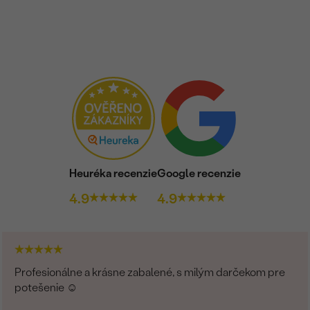
Heuréka recenzie
Google recenzie
4.9
4.9
Profesionálne a krásne zabalené, s milým darčekom pre
potešenie ☺️