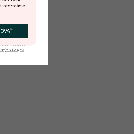
é informácie
ČOVAŤ
kať zľavu
u nás v bezpečí.
obných údajov