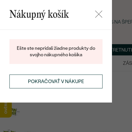
Nákupný košík
LETNÝ BLACK FRIDAY: −25 % NA ŠP
Ešte ste nepridali žiadne produkty do
O NÁS
BLOG
ŠPERKY NA MIERU
DOHODNÚŤ STRETNUTI
svojho nákupného košíka
VÝPREDAJ
SVADOBNÉ OBRÚČKY
ZÁS
NÁUŠNICE
NÁUŠNICE S DRAHOKAMAMI
POKRAČOVAŤ V NÁKUPE