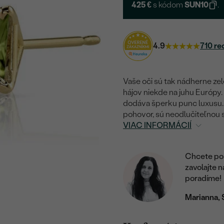
425 €
s kódom
SUN10
.
4.9
710 re
Vaše oči sú tak nádherne zel
hájov niekde na juhu Európy.
dodáva šperku punc luxusu. Č
pohovor, sú neodlučiteľnou 
VIAC INFORMÁCIÍ
Chcete por
zavolajte 
poradíme!
Marianna, 