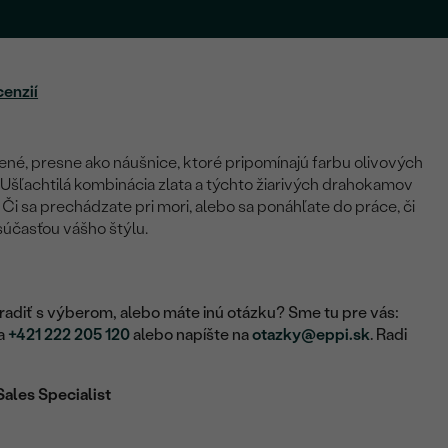
cenzií
ené, presne ako náušnice, ktoré pripomínajú farbu olivových
 Ušľachtilá kombinácia zlata a týchto žiarivých drahokamov
i sa prechádzate pri mori, alebo sa ponáhľate do práce, či
súčasťou vášho štýlu.
adiť s výberom, alebo máte inú otázku? Sme tu pre vás:
na
+421 222 205 120
alebo napíšte na
otazky@eppi.sk
. Radi
Sales Specialist