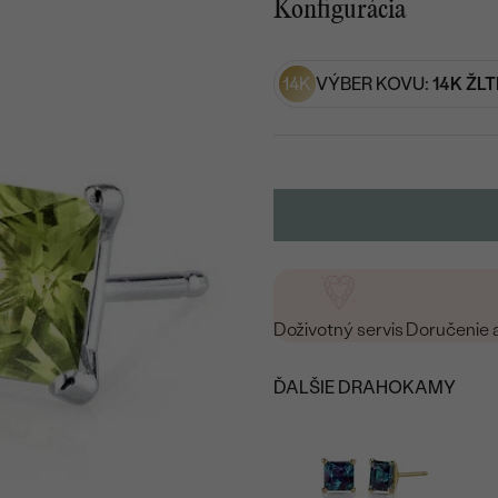
Konfigurácia
14K
VÝBER KOVU:
14K ŽLT
Doživotný servis
Doručenie 
ĎALŠIE DRAHOKAMY