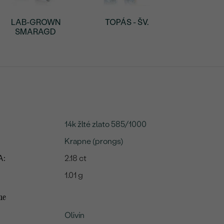
LAB-GROWN
TOPÁS - ŠV.
SMARAGD
14k žlté zlato 585/1000
Krapne (prongs)
A:
2.18 ct
1.01 g
me
Olivín