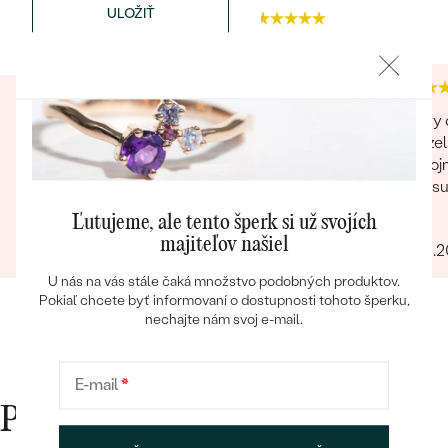
ULOŽIŤ
4.9
4.9
Úžasný a profesionálny prístup - overenie
Dobry d
objednávky telefonickým rozhovorom.
manzel
Bestsellery
Nádherný výrobok, ešte krajší ako na fotkách na
spokojn
stránke. Odporúčam!
co je s
obchod
Ľutujeme, ale tento šperk si už svojích
Jana
Ivo
giganti
majiteľov našiel
07.04.2025
03.01.
fotka p
OBJAVIŤ
krku). 
U nás na vás stále čaká množstvo podobných produktov.
rucne 
Pokiaľ chcete byť informovaní o dostupnosti tohoto šperku,
certifi
nechajte nám svoj e-mail.
forme,
Nabudu
E-mail
*
Prečo nakupovať v Eppi