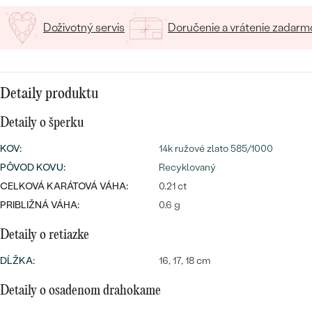
SALT AND PEPPER DIAMANT
LUXUSNÉ
CENOVO DOSTUPNÉ
S DRAHOKAMAMI
Doživotný servis
Doručenie a vrátenie zadarm
DRAHOKAM
LUXUSNÉ
S LAB GROWN DIAMANTMI
Najpredávanejšie
PODĽA MATERIÁLU
S PERLAMI
Detaily produktu
svadobné
ZLATO
Detaily o šperku
obrúčky
PODĽA ŠTÝLU
PLATINA
KOV
:
14k ružové zlato 585/1000
PERSONALIZOVANÉ
PÔVOD KOVU
:
Recyklovaný
STRIEBRO
CELKOVÁ KARÁTOVÁ VÁHA:
0.21 ct
SYMBOLICKÉ
PRIBLIŽNÁ VÁHA:
0.6 g
PREZRIEŤ
MINIMALISTICKÉ
Detaily o retiazke
DĹŽKA
:
16, 17, 18 cm
PODĽA PRÍLEŽITOSTI
Detaily o osadenom drahokame
PODĽA FARBY