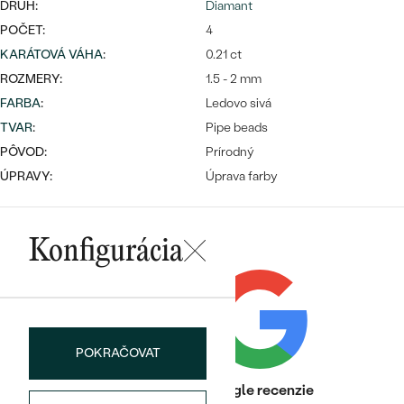
Najpredávanejšie
DRUH:
Diamant
Najpredávanejšie
PODĽA TVARU DRAHOKAMU
POČET:
4
náušnice
KARÁTOVÁ VÁHA
:
0.21 ct
NA MIERU
prstene
ROZMERY:
1.5 - 2 mm
Personalizované
FARBA
:
Ledovo sivá
DIAMANTY
TVAR
:
Pipe beads
PREZRIEŤ
prívesky
PÔVOD:
Prírodný
PREZRIEŤ
ÚPRAVY:
Úprava farby
OBJAVIŤ
Konfigurácia
Wave kolekcia
OBJAVIŤ
POKRAČOVAT
Heuréka recenzie
Google recenzie