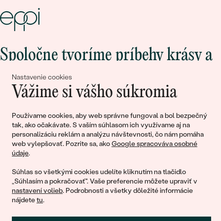
Spoločne tvoríme príbehy krásy a
lásky
Nastavenie cookies
Vážime si vášho súkromia
Pripojte sa k nám!
Používame cookies, aby web správne fungoval a bol bezpečný
tak, ako očakávate. S vaším súhlasom ich využívame aj na
personalizáciu reklám a analýzu návštevnosti, čo nám pomáha
web vylepšovať. Pozrite sa, ako
Google spracováva osobné
údaje
.
Súhlas so všetkými cookies udelíte kliknutím na tlačidlo
„Súhlasím a pokračovať". Vaše preferencie môžete upraviť v
nastavení volieb
. Podrobnosti a všetky dôležité informácie
© 2011 - 2026, Eppi.sk
nájdete
tu
.