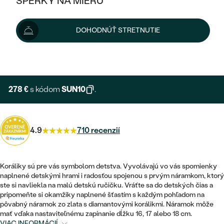
ŠPERKY NA MIERU
309 €
KOMBINOVANÉ ZLATO
STRIEBORNÉ
POSTRANNÉ DRAHOKAMY
ZLATÉ
VÝPREDAJ
VÝPREDAJ
Možnosti doručenia
DOHODNÚŤ STRETNUTIE
PLATINOVÉ
HALO
PODĽA ŠTÝLU
STRIEBORNÉ
ŠPERKY ČO POMÁHAJÚ
PODĽA MATERIÁLU
+ 77 €
EXPRESNÁ VÝROBA
JEDNODUCHÉ
TRI DRAHOKAMY
PLATINOVÉ
PODĽA ŠTÝLU
ZLATÉ
PODĽA TYPU
BEZ KAMEŇA
NAPICHOVACIE
VINTAGE
278 €
s kódom
SUN10
.
NÁUŠNICE
STRIEBORNÉ
PODĽA ŠTÝLU
ETERNITY
KRUHOVÉ
SET ZÁSNUBNÉHO PRSTEŇA A
SOLITÉR
PRSTENE
PLATINOVÉ
OBRÚČOK
4.9
710 recenzií
VYKROJENÉ
MINIMALISTICKÉ
NARODENIE DIEŤAŤA
PRÍVESKY
NETRADIČNÉ
VINTAGE
PODĽA ŠTÝLU
VISIACE
Koráliky sú pre vás symbolom detstva. Vyvolávajú vo vás spomienky
PERSONALIZOVANÉ
NÁRAMKY
ETERNITY
naplnené detskými hrami i radosťou spojenou s prvým náramkom, ktorý
NETRADIČNÉ
ZOSTAVTE SI PRSTEŇ
SOLITÉR
ste si navliekla na malú detskú ručičku. Vráťte sa do detských čias a
SO ZNAMENÍM ZVEROKRUHU
SETY
pripomeňte si okamžiky naplnené šťastím s každým pohľadom na
MINIMALISTICKÉ
ZAČAŤ S PRSTEŇOM
TEPANÉ
pôvabný náramok zo zlata s diamantovými korálikmi. Náramok môže
V TVARE SRDCA
mať vďaka nastaviteľnému zapínanie dĺžku 16, 17 alebo 18 cm.
MINIMALISTICKÉ
PÁNSKE ŠPERKY
VIAC INFORMÁCIÍ