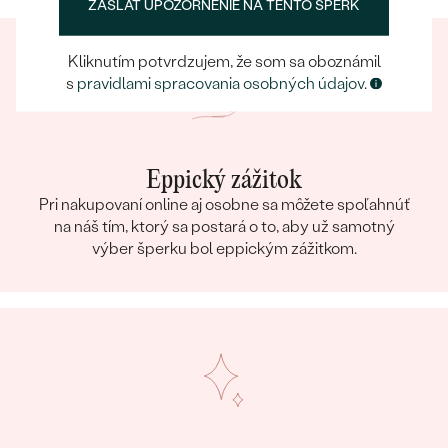
ZASLAŤ UPOZORNENIE NA TENTO ŠPERK
Kliknutím potvrdzujem, že som sa oboznámil
s
pravidlami spracovania osobných údajov
.
Eppický zážitok
Pri nakupovaní online aj osobne sa môžete spoľahnúť
na náš tím, ktorý sa postará o to, aby už samotný
výber šperku bol eppickým zážitkom.