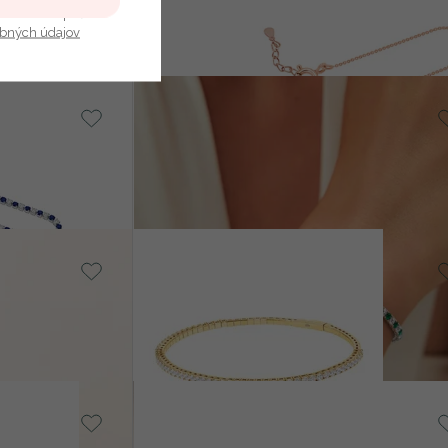
€ 249
u nás v bezpečí.
obných údajov
14k biele zlato, Lab-grown
smaragd
Vekic
OM
od € 6 709
14k žlté zlato, Lab-grown
diamant
Stiles
od € 4 990
14k biele zlato, Lab-grown
diamant
Selles