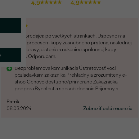
4.9
4.9
Kvalitny predajca po vsetkych strankach. Uspesne ma
previedli procesom kupy zasnubneho prstena, naslednej
upravy, opravy, cistenia a nakoniec spolocnej kupy
)
obruciek. Odporucam.
Bezproblemova komunikácia Ústretovosť voci
poziadavkam zakaznika Prehladny a zrozumiteny e-
shop Cenovo dostupne/primerane Zakaznicka
podpora Rychlost a sposob dodania Prijemny a
ludsky pristup zamestnancov
Patrik
08.03.2024
Zobraziť celú recenziu