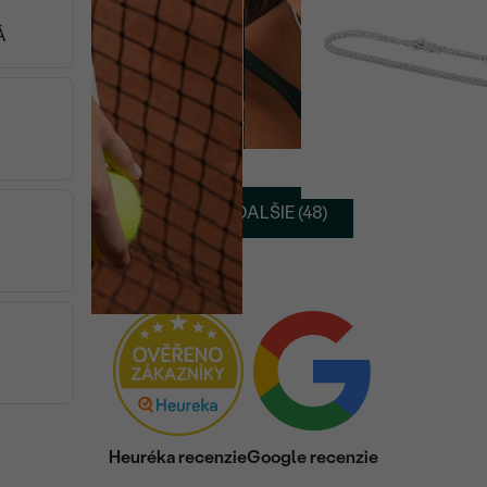
od € 5 249
Á
Videli ste 48 z 123 produktov
Á
NAČÍTAŤ ĎALŠIE (48)
Heuréka recenzie
Google recenzie