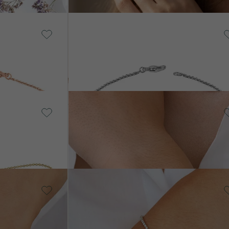
14k žlté zlato, Diamant
Nagendra
od € 1 789
Striebro, Diamant
Sonja
€ 2 829
14k žlté zlato,
Lab-grown
diamant
Lea
SKLADOM
od € 2 290