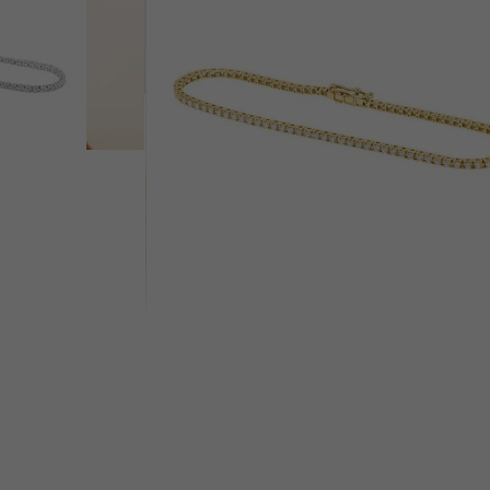
od € 4 799