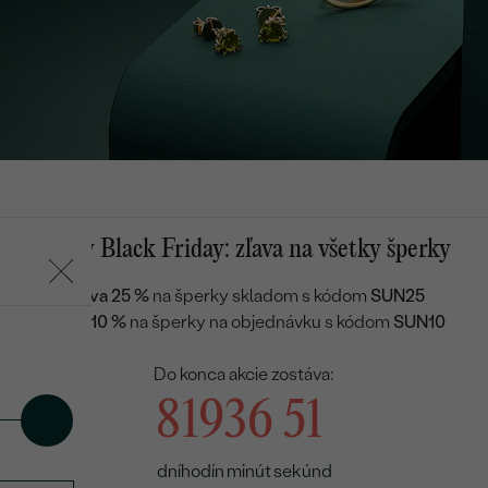
Letný Black Friday: zľava na všetky šperky
ky
Zľava 25 %
na šperky skladom s kódom
SUN25
Zľava 10 %
na šperky na objednávku s kódom
SUN10
Do konca akcie zostáva:
8
19
36
50
dní
hodín
minút
sekúnd