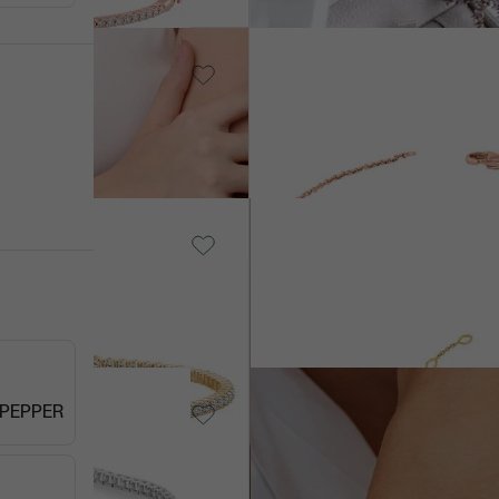
 Lab-grown
14k žlté zlato, Diamant
Amala
od € 1 789
, Lab-grown
14k biele zlato, Diamant
Greta
od € 1 939
, Lab-grown
14k biele zlato, Lab-grown
 PEPPER
diamant
Bea
od € 5 690