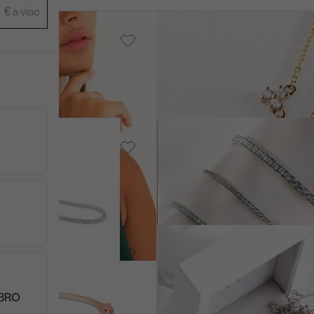
14k žlté zlato, Lab-grown
diamant
Foley
SKLADOM
od € 269
, Lab-grown
14k biele zlato, Diamant
Evert
od € 17 029
to, Lab-grown
14k biele zlato, Diamant
Deepa
€ 479
EBRO