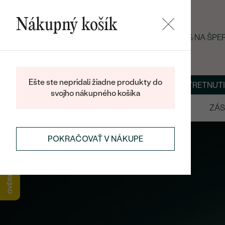
Nákupný košík
LETNÝ BLACK FRIDAY: −25 % NA ŠP
Ešte ste nepridali žiadne produkty do
O NÁS
BLOG
ŠPERKY NA MIERU
DOHODNÚŤ STRETNUTI
svojho nákupného košíka
VÝPREDAJ
SVADOBNÉ OBRÚČKY
ZÁS
POKRAČOVAŤ V NÁKUPE