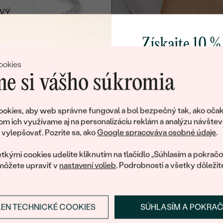
OVÝ
14k žlté zlato,
Získajte 10 %
Lab-grown
diamant
svoj prvý 
NY
Lucy
ookies
SKLADOM
SKLAD
od € 749
e si vášho súkromia
Pridajte sa k nám a 
poctivo vyrábaných 
okies, aby web správne fungoval a bol bezpečný tak, ako očak
NTY
, Lab-grown
Pozlatené striebro - žltá, Lab
Ako darček na priv
om ich využívame aj na personalizáciu reklám a analýzu návštev
grown diamant
obratom pošleme zľ
ylepšovať. Pozrite sa, ako
Google spracováva osobné údaje
.
Ainslee
váš prvý ná
€ 609
tkými cookies udelíte kliknutím na tlačidlo „Súhlasím a pokračo
môžete upraviť v
nastavení volieb
. Podrobnosti a všetky dôležit
to, Lab-grown
Striebro, Lab-grown diaman
LEN TECHNICKÉ COOKIES
SÚHLASÍM A POKRA
Prihlásiť sa a zís
Ainslee