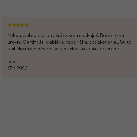
Nakupoval som druhý krát a som spokojný. Robia to na
úrovni. Certifikát, krabička, handrička, poďakovanie... Sú to
maličkosti ale pôsobí na mna ako zákazníka príjemne.
Ivan
17.11.2023