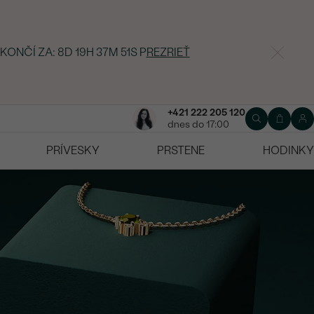
KONČÍ ZA:
8D 19H 37M 50S
P
REZRIEŤ
+421 222 205 120
dnes do 17:00
PRÍVESKY
PRSTENE
HODINKY