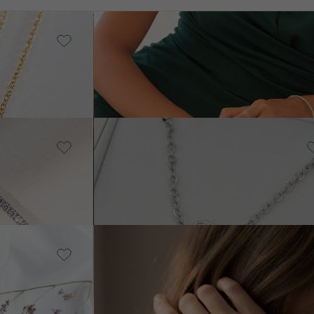
14k žlté zlato, Lab-grown
diamant
Foster
od € 4 890
14k ružové zlato, Lab-grown
diamant
Rollie
od € 1 179
14k žlté zlato, Diamant
Nola
od € 519