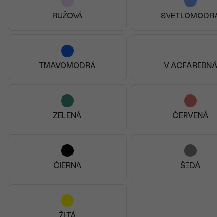
 € 3 490
od € 4 390
RUŽOVÁ
SVETLOMODR
TMAVOMODRÁ
VIACFAREBN
ZELENÁ
ČERVENÁ
ČIERNA
ŠEDÁ
ŽLTÁ