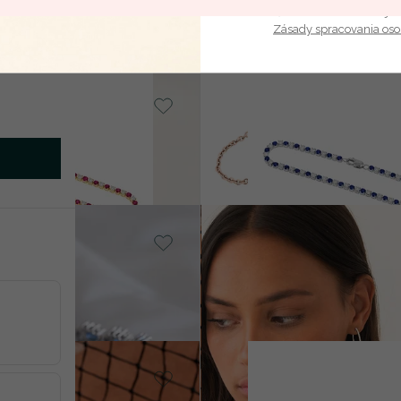
€ 359
Vaša e-mailová adresa je 
Zásady spracovania os
14k žlté zlato,
Rubín
Zafír
Kendrick
SKLAD
od € 2 190
, Lab-grown
14k biele zlato, Diamant
Foster
od € 6 490
, Diamant
14k biele zlato, Diamant
Mallory