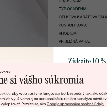
DRAHOKAM:
TYP OSADENIA
:
CELKOVÁ KARÁTOVÁ VÁH
POVRCH KOVU:
RHODIUM:
PRIBLIŽNÁ VÁHA:
Detaily o retiazke
Získajte 10 %
KOV
:
PÔVOD KOVU
:
svoj prvý 
ookies
DĹŽKA
:
e si vášho súkromia
TYP:
Pridajte sa k nám a 
poctivo vyrábaných 
okies, aby web správne fungoval a bol bezpečný tak, ako očak
Detaily o osadenom drahoka
Ako darček na priv
om ich využívame aj na personalizáciu reklám a analýzu návštev
obratom pošleme zľ
ylepšovať. Pozrite sa, ako
Google spracováva osobné údaje
.
DRUH: