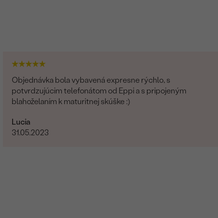
Lab-grown diamant
2
0.05 ct
1.8 mm
Objednávka bola vybavená expresne rýchlo, s
Round
potvrdzujúcim telefonátom od Eppi a s pripojeným
blahoželaním k maturitnej skúške :)
SI
Lucia
G-H
31.05.2023
Vytvorený v laboratóriu
Lab-grown diamant
2
0.06 ct