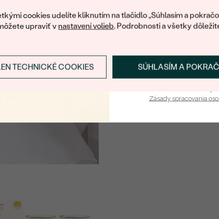
váš prvý ná
POČET:
tkými cookies udelíte kliknutím na tlačidlo „Súhlasím a pokračo
môžete upraviť v
nastavení volieb
. Podrobnosti a všetky dôležit
KARÁTOVÁ VÁHA
:
ROZMERY:
ČISTOTA
:
LEN TECHNICKÉ COOKIES
SÚHLASÍM A POKRA
Prihlásiť sa a zís
FARBA
:
Vaša e-mailová adresa je 
TVAR
:
Zásady spracovania os
PÔVOD:
Postranné drahokamy
DRUH:
POČET:
KARÁTOVÁ VÁHA
:
ROZMERY:
TVAR
: