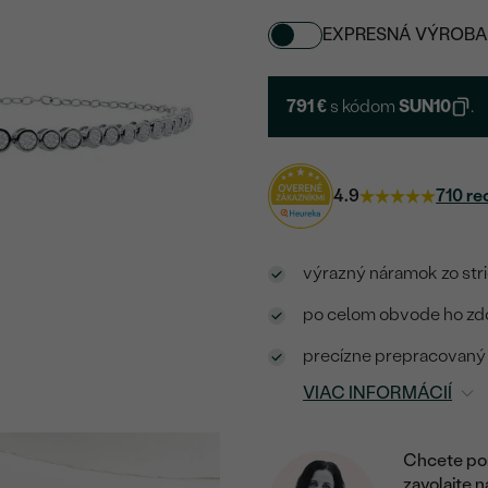
EXPRESNÁ VÝROBA
791 €
s kódom
SUN10
.
4.9
710 re
výrazný náramok zo str
po celom obvode ho zd
precízne prepracovaný š
VIAC INFORMÁCIÍ
Chcete por
zavolajte 