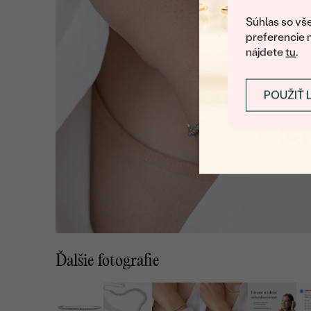
Súhlas so vše
preferencie 
nájdete
tu
.
POUŽIŤ 
Ďalšie fotografie