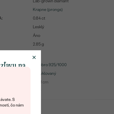
Lab-grown diamant
Krapne (prongs)
A:
0.84 ct
Lesklý
Áno
2.85 g
 zľavu na
Striebro 925/1000
Recyklovaný
klenot
16-21 cm
Ankr
objavte svet
šperkov Eppi.
ávate. S
me
ítanie vám
nosti, čo nám
avový kód na
Lab-grown diamant