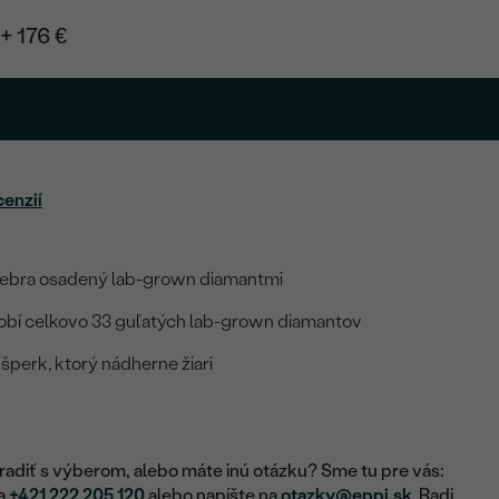
+ 176 €
cenzií
iebra osadený lab-grown diamantmi
obí celkovo 33 guľatých lab-grown diamantov
perk, ktorý nádherne žiari
adiť s výberom, alebo máte inú otázku? Sme tu pre vás:
na
+421 222 205 120
alebo napíšte na
otazky@eppi.sk
. Radi