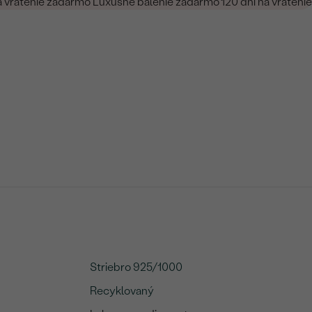
a vrátenie zadarmo
Luxusné balenie zadarmo
120 dní na vrátenie
Striebro 925/1000
Recyklovaný