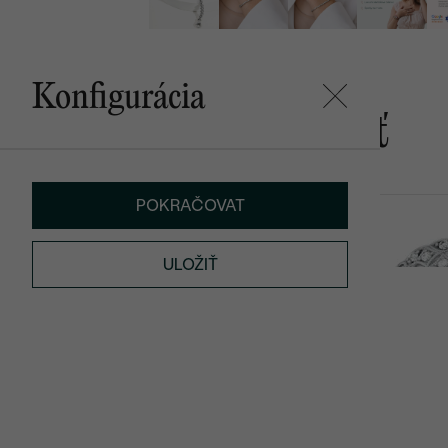
Konfigurácia
Mohlo by sa vám páčiť
POKRAČOVAT
Sofi
Bernt
€ 1 879
€ 1 039
ULOŽIŤ