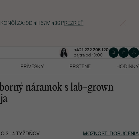
 KONČÍ ZA:
9D 4H 57M 43S
P
REZRIEŤ
+421 222 205 120
zajtra od 10:00
PRÍVESKY
PRSTENE
HODINKY
eborný náramok s lab-grown
ja
 3 - 4 TÝŽDŇOV.
MOŽNOSTI DORUČENIA