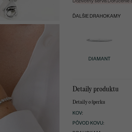
Doživotný servis
Doručenie 
ĎALŠIE DRAHOKAMY
DIAMANT
Detaily produktu
Detaily o šperku
KOV
:
PÔVOD KOVU
: