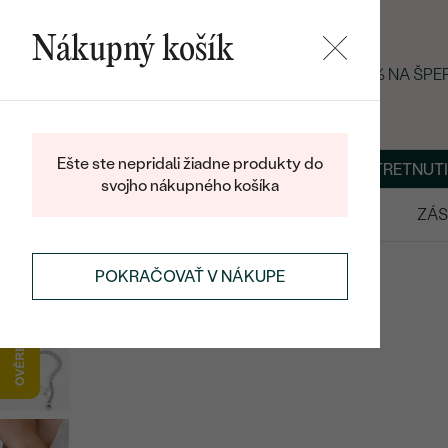
Nákupný košík
LETNÝ BLACK FRIDAY: −25 % NA ŠP
Ešte ste nepridali žiadne produkty do
O NÁS
BLOG
ŠPERKY NA MIERU
DOHODNÚŤ STRETNUTI
svojho nákupného košíka
VÝPREDAJ
SVADOBNÉ OBRÚČKY
ZÁS
NÁRAMKY
STRIEBORNÉ NÁRAMKY
POKRAČOVAŤ V NÁKUPE