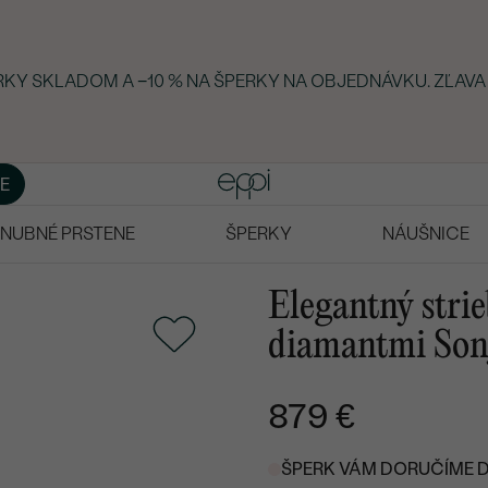
ERKY SKLADOM A −10 % NA ŠPERKY NA OBJEDNÁVKU. ZĽAVA
E
NUBNÉ PRSTENE
ŠPERKY
NÁUŠNICE
Elegantný stri
diamantmi Son
879 €
ŠPERK VÁM DORUČÍME DO