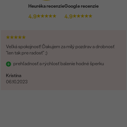
Postranné drahokamy
Heuréka recenzie
Google recenzie
DRUH:
4.9
4.9
POČET:
KARÁTOVÁ VÁHA
:
ROZMERY:
Veľká spokojnosť! Ďakujem za milý pozdrav a drobnosť
TVAR
:
"len tak pre radosť" ;)
ČISTOTA
:
prehľadnosť a rýchlosť balenie hodné šperku
FARBA
:
Kristína
PÔVOD:
06.10.2023
Postranné drahokamy
DRUH:
POČET:
KARÁTOVÁ VÁHA
: