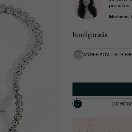
poradíme!
Marianna, 
Konfigurácia
AG
VÝBER KOVU:
STRIEB
DOHODN