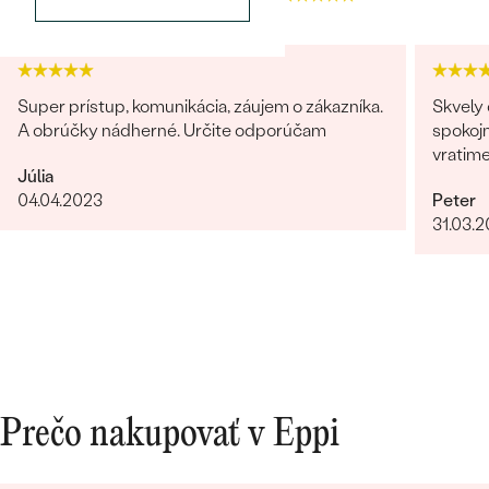
Super prístup, komunikácia, záujem o zákazníka.
Skvely 
A obrúčky nádherné. Určite odporúčam
spokojn
vratim
Bestsellery
Júlia
04.04.2023
Peter
31.03.
OBJAVIŤ
Prečo nakupovať v Eppi