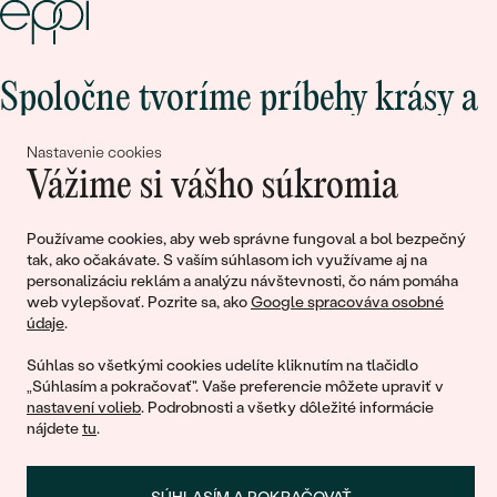
Spoločne tvoríme príbehy krásy a
lásky
Nastavenie cookies
Vážime si vášho súkromia
Pripojte sa k nám!
Používame cookies, aby web správne fungoval a bol bezpečný
tak, ako očakávate. S vaším súhlasom ich využívame aj na
personalizáciu reklám a analýzu návštevnosti, čo nám pomáha
web vylepšovať. Pozrite sa, ako
Google spracováva osobné
údaje
.
Súhlas so všetkými cookies udelíte kliknutím na tlačidlo
„Súhlasím a pokračovať". Vaše preferencie môžete upraviť v
nastavení volieb
. Podrobnosti a všetky dôležité informácie
© 2011 - 2026, Eppi.sk
nájdete
tu
.