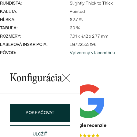
Najpredávanejšie
RUNDISTA:
Slightly Thick to Thick
Najpredávanejšie
PODĽA TVARU DRAHOKAMU
KALETA:
Pointed
náušnice
HĹBKA:
62.7 %
NA MIERU
prstene
TABUĽA:
60 %
Personalizované
ROZMERY:
7.01 x 4.42 x 2.77 mm
DIAMANTY
LASEROVÁ INSKRIPCIA:
LG722552196
PREZRIEŤ
prívesky
PÔVOD:
Vytvorený v laboratóriu
PREZRIEŤ
Konfigurácia
OBJAVIŤ
Wave kolekcia
POKRAČOVAT
OBJAVIŤ
Heuréka recenzie
Google recenzie
ULOŽIŤ
4.9
4.9