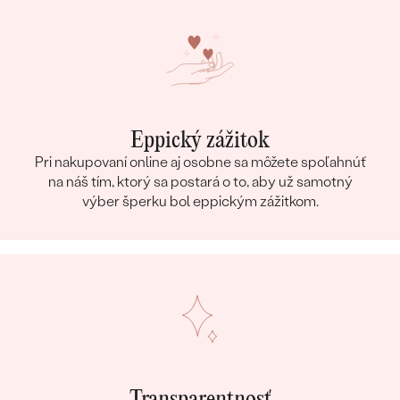
Eppický zážitok
Pri nakupovaní online aj osobne sa môžete spoľahnúť
na náš tím, ktorý sa postará o to, aby už samotný
výber šperku bol eppickým zážitkom.
Transparentnosť