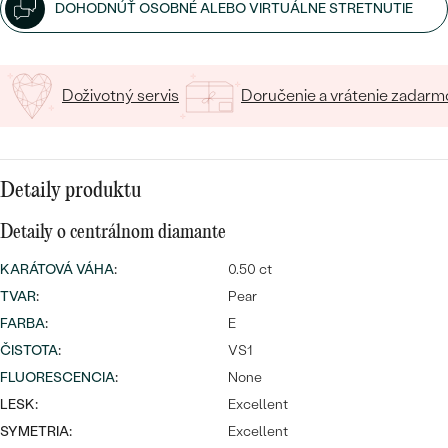
SALT AND PEPPER DIAMANT
LUXUSNÉ
DOHODNÚŤ OSOBNÉ ALEBO VIRTUÁLNE STRETNUTIE
CENOVO DOSTUPNÉ
S DRAHOKAMAMI
DRAHOKAM
LUXUSNÉ
S LAB GROWN DIAMANTMI
Najpredávanejšie
Doživotný servis
Doručenie a vrátenie zadarm
PODĽA MATERIÁLU
S PERLAMI
svadobné
ZLATO
Detaily produktu
obrúčky
PODĽA ŠTÝLU
PLATINA
Detaily o centrálnom diamante
PERSONALIZOVANÉ
STRIEBRO
KARÁTOVÁ VÁHA
:
0.50 ct
SYMBOLICKÉ
TVAR
:
Pear
PREZRIEŤ
FARBA
:
E
MINIMALISTICKÉ
ČISTOTA
:
VS1
FLUORESCENCIA
:
None
PODĽA PRÍLEŽITOSTI
LESK:
Excellent
PODĽA FARBY
SYMETRIA:
Excellent