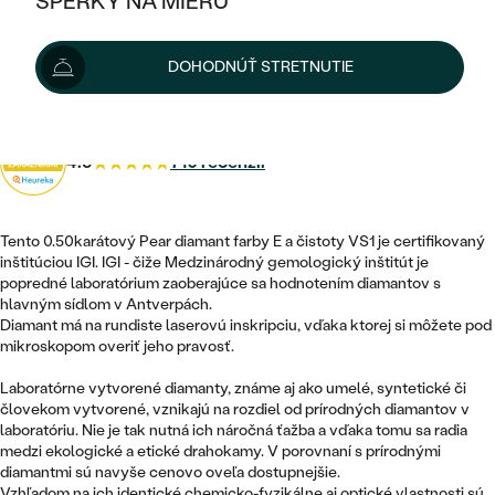
ŠPERKY NA MIERU
295 €
KOMBINOVANÉ ZLATO
STRIEBORNÉ
POSTRANNÉ DRAHOKAMY
ZLATÉ
VÝPREDAJ
VÝPREDAJ
Diamant máme na sklade. Doručíme vám ho do 48 hod.
DOHODNÚŤ STRETNUTIE
PLATINOVÉ
HALO
PODĽA ŠTÝLU
Možnosti doručenia
STRIEBORNÉ
ŠPERKY ČO POMÁHAJÚ
PODĽA MATERIÁLU
JEDNODUCHÉ
TRI DRAHOKAMY
PLATINOVÉ
PODĽA ŠTÝLU
4.9
710 recenzií
ZLATÉ
PODĽA TYPU
BEZ KAMEŇA
NAPICHOVACIE
VINTAGE
NÁUŠNICE
STRIEBORNÉ
PODĽA ŠTÝLU
ETERNITY
Tento 0.50karátový Pear diamant farby E a čistoty VS1 je certifikovaný
KRUHOVÉ
SET ZÁSNUBNÉHO PRSTEŇA A
SOLITÉR
inštitúciou IGI. IGI - čiže Medzinárodný gemologický inštitút je
PRSTENE
PLATINOVÉ
OBRÚČOK
popredné laboratórium zaoberajúce sa hodnotením diamantov s
VYKROJENÉ
MINIMALISTICKÉ
hlavným sídlom v Antverpách.
NARODENIE DIEŤAŤA
PRÍVESKY
Diamant má na rundiste laserovú inskripciu, vďaka ktorej si môžete pod
NETRADIČNÉ
VINTAGE
PODĽA ŠTÝLU
mikroskopom overiť jeho pravosť.
VISIACE
PERSONALIZOVANÉ
NÁRAMKY
ETERNITY
Laboratórne vytvorené diamanty, známe aj ako umelé, syntetické či
NETRADIČNÉ
ZOSTAVTE SI PRSTEŇ
SOLITÉR
človekom vytvorené, vznikajú na rozdiel od prírodných diamantov v
SO ZNAMENÍM ZVEROKRUHU
SETY
laboratóriu. Nie je tak nutná ich náročná ťažba a vďaka tomu sa radia
MINIMALISTICKÉ
ZAČAŤ S PRSTEŇOM
TEPANÉ
medzi ekologické a etické drahokamy. V porovnaní s prírodnými
V TVARE SRDCA
diamantmi sú navyše cenovo oveľa dostupnejšie.
MINIMALISTICKÉ
PÁNSKE ŠPERKY
Vzhľadom na ich identické chemicko-fyzikálne aj optické vlastnosti sú