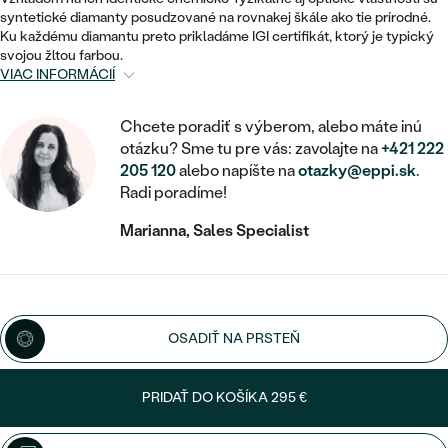
STATEMENT
ZAČAŤ S DIAMANTOM
RUČNE RYTÉ
DETSKÉ
syntetické diamanty posudzované na rovnakej škále ako tie prírodné.
MEDAILÓNY
DETSKÉ ŠPERKY
Ku každému diamantu preto prikladáme IGI certifikát, ktorý je typický
PEČATNÉ
ZAČAŤ S LABGROWN DIAMANTOM
S VÝPLŇOU
svojou žltou farbou.
PIERCING
VIAC INFORMÁCIÍ
RETIAZKY
BROŠNE
PERSONALIZOVANÉ
ZAČAŤ S FAREBNÝM DIAMANTOM
SVADOBNÉ SETY
V TVARE SRDCA
DOPLNKY
PODĽA DRAHOKAMU
Chcete poradiť s výberom, alebo máte inú
otázku? Sme tu pre vás: zavolajte na
+421 222
PODĽA DRAHOKAMU
PODĽA DRAHOKAMU
S DIAMANTMI
PODĽA CENY
205 120
alebo napíšte na
otazky@eppi.sk
.
SO ZVIERATAMI
Radi poradíme!
PODĽA MATERIÁLU
S DIAMANTMI
DIAMANT
CENOVO DOSTUPNÉ
S DRAHOKAMAMI
Marianna, Sales Specialist
ZLATÉ
PODĽA DRAHOKAMU
S DRAHOKAMAMI
LAB GROWN DIAMANT
LUXUSNÉ
S PERLAMI
S DIAMANTMI
STRIEBORNÉ
S PERLAMI
MOISSANIT
S DRAHOKAMAMI
PLATINOVÉ
PODĽA CENY
OSADIŤ NA PRSTEŇ
FAREBNÝ DIAMANT
PODĽA CENY
CENOVO DOSTUPNÉ
S PERLAMI
PODĽA DRAHOKAMU
ČIERNY DIAMANT
PRIDAŤ DO KOŠÍKA
295 €
CENOVO DOSTUPNÉ
LUXUSNÉ
S DIAMANTMI
PODĽA CENY