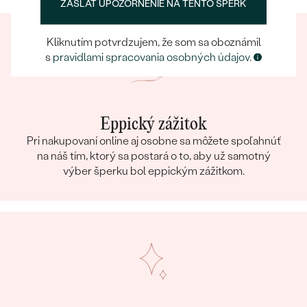
ZASLAŤ UPOZORNENIE NA TENTO ŠPERK
Kliknutím potvrdzujem, že som sa oboznámil
s
pravidlami spracovania osobných údajov
.
Eppický zážitok
Pri nakupovaní online aj osobne sa môžete spoľahnúť
na náš tím, ktorý sa postará o to, aby už samotný
výber šperku bol eppickým zážitkom.