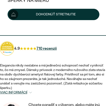
ŠPERKY NA MIERU
786 €
KOMBINOVANÉ ZLATO
STRIEBORNÉ
POSTRANNÉ DRAHOKAMY
ZLATÉ
VÝPREDAJ
VÝPREDAJ
Možnosti doručenia
DOHODNÚŤ STRETNUTIE
PLATINOVÉ
HALO
PODĽA ŠTÝLU
STRIEBORNÉ
ŠPERKY ČO POMÁHAJÚ
PODĽA MATERIÁLU
JEDNODUCHÉ
707 €
s kódom
SUN10
.
TRI DRAHOKAMY
PLATINOVÉ
PODĽA ŠTÝLU
ZLATÉ
PODĽA TYPU
BEZ KAMEŇA
NAPICHOVACIE
VINTAGE
NÁUŠNICE
STRIEBORNÉ
PODĽA ŠTÝLU
4.9
710 recenzií
ETERNITY
KRUHOVÉ
SET ZÁSNUBNÉHO PRSTEŇA A
SOLITÉR
PRSTENE
PLATINOVÉ
OBRÚČOK
VYKROJENÉ
MINIMALISTICKÉ
Elegancia nikdy neslabne a má jedinečnú schopnosť nechať vyniknúť
NARODENIE DIEŤAŤA
PRÍVESKY
to, čo má zmysel. Dámsky prívesok z moderného ružového zlata stavia
NETRADIČNÉ
VINTAGE
PODĽA ŠTÝLU
na obdiv dychberúci ametyst fialovej farby. Pristihnúť sa pri tom, ako si
VISIACE
PERSONALIZOVANÉ
ho so záujmom prezeráte, je tak jednoduché. Neváhajte sa nechať
NÁRAMKY
ETERNITY
unášať a venujte mu zaslúženú pozornosť. (Zlatá retiazka je súčasťou
NETRADIČNÉ
ZOSTAVTE SI PRSTEŇ
SOLITÉR
šperku.)
SO ZNAMENÍM ZVEROKRUHU
SETY
VIAC INFORMÁCIÍ
MINIMALISTICKÉ
ZAČAŤ S PRSTEŇOM
TEPANÉ
V TVARE SRDCA
MINIMALISTICKÉ
PÁNSKE ŠPERKY
Chcete poradiť s výberom, alebo máte inú