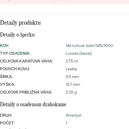
SALT AND PEPPER DIAMANT
LUXUSNÉ
CENOVO DOSTUPNÉ
S DRAHOKAMAMI
DRAHOKAM
Detaily produktu
LUXUSNÉ
S LAB GROWN DIAMANTMI
Najpredávanejšie
PODĽA MATERIÁLU
Detaily o šperku
S PERLAMI
svadobné
ZLATO
KOV
:
14k ružové zlato 585/1000
TYP OSADENIA
:
Luneta (bezel)
obrúčky
PODĽA ŠTÝLU
PLATINA
CELKOVÁ KARÁTOVÁ VÁHA:
2.75 ct
PERSONALIZOVANÉ
POVRCH KOVU:
Lesklý
STRIEBRO
ŠÍRKA:
9.5 mm
SYMBOLICKÉ
VÝŠKA:
12.7 mm
PREZRIEŤ
CELKOVÁ PRIBLIŽNÁ VÁHA:
2.25 g
MINIMALISTICKÉ
Detaily o osadenom drahokame
PODĽA PRÍLEŽITOSTI
DRUH:
Ametyst
POČET:
1
PODĽA FARBY