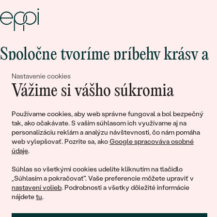
Spoločne tvoríme príbehy krásy a
lásky
Nastavenie cookies
Vážime si vášho súkromia
Pripojte sa k nám!
Používame cookies, aby web správne fungoval a bol bezpečný
tak, ako očakávate. S vaším súhlasom ich využívame aj na
personalizáciu reklám a analýzu návštevnosti, čo nám pomáha
web vylepšovať. Pozrite sa, ako
Google spracováva osobné
údaje
.
Súhlas so všetkými cookies udelíte kliknutím na tlačidlo
„Súhlasím a pokračovať". Vaše preferencie môžete upraviť v
nastavení volieb
. Podrobnosti a všetky dôležité informácie
© 2011 - 2026, Eppi.sk
nájdete
tu
.