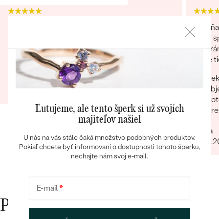
Nakupoval som druhý krát a som spokojný.
Za mňa
Robia to na úrovni. Certifikát, krabička,
tovar s
handrička, poďakovanie... Sú to maličkosti ale
na strá
pôsobí na mna ako zákazníka príjemne.
ktoré ti
Bestsellery
Pek
Ivan
obj
17.11.2023
Pot
Ľutujeme, ale tento šperk si už svojích
pre
majiteľov našiel
OBJAVIŤ
Mária
U nás na vás stále čaká množstvo podobných produktov.
25.01.
Pokiaľ chcete byť informovaní o dostupnosti tohoto šperku,
nechajte nám svoj e-mail.
E-mail
*
Prečo nakupovať v Eppi