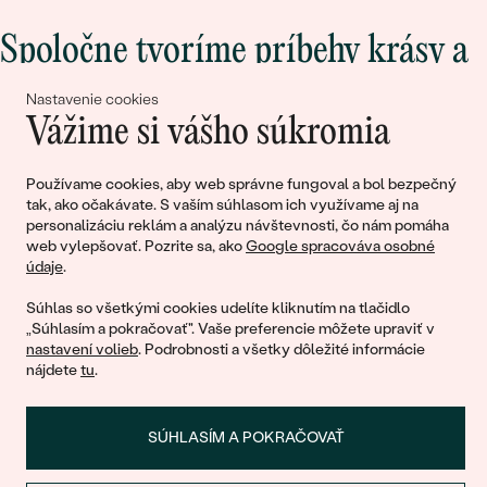
Spoločne tvoríme príbehy krásy a
lásky
Nastavenie cookies
Vážime si vášho súkromia
Pripojte sa k nám!
Používame cookies, aby web správne fungoval a bol bezpečný
tak, ako očakávate. S vaším súhlasom ich využívame aj na
personalizáciu reklám a analýzu návštevnosti, čo nám pomáha
web vylepšovať. Pozrite sa, ako
Google spracováva osobné
údaje
.
Súhlas so všetkými cookies udelíte kliknutím na tlačidlo
„Súhlasím a pokračovať". Vaše preferencie môžete upraviť v
nastavení volieb
. Podrobnosti a všetky dôležité informácie
© 2011 - 2026, Eppi.sk
nájdete
tu
.
SÚHLASÍM A POKRAČOVAŤ