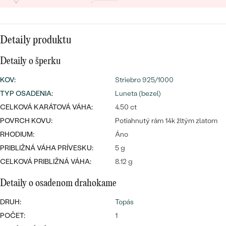
SALT AND PEPPER DIAMANT
LUXUSNÉ
CENOVO DOSTUPNÉ
S DRAHOKAMAMI
DRAHOKAM
Detaily produktu
LUXUSNÉ
S LAB GROWN DIAMANTMI
Najpredávanejšie
PODĽA MATERIÁLU
Detaily o šperku
S PERLAMI
svadobné
ZLATO
KOV
:
Striebro 925/1000
TYP OSADENIA
:
Luneta (bezel)
obrúčky
PODĽA ŠTÝLU
PLATINA
CELKOVÁ KARÁTOVÁ VÁHA:
4.50 ct
PERSONALIZOVANÉ
POVRCH KOVU:
Potiahnutý rám 14k žltým zlatom
STRIEBRO
RHODIUM:
Áno
SYMBOLICKÉ
PRIBLIŽNÁ VÁHA PRÍVESKU:
5 g
PREZRIEŤ
CELKOVÁ PRIBLIŽNÁ VÁHA:
8.12 g
MINIMALISTICKÉ
Detaily o osadenom drahokame
PODĽA PRÍLEŽITOSTI
DRUH:
Topás
POČET:
1
PODĽA FARBY