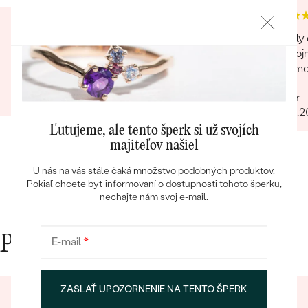
Super prístup, komunikácia, záujem o zákazníka.
Skvely 
A obrúčky nádherné. Určite odporúčam
spokojn
vratim
Júlia
04.04.2023
Peter
Bestsellery
31.03.
Ľutujeme, ale tento šperk si už svojích
majiteľov našiel
U nás na vás stále čaká množstvo podobných produktov.
OBJAVIŤ
Pokiaľ chcete byť informovaní o dostupnosti tohoto šperku,
nechajte nám svoj e-mail.
Prečo nakupovať v Eppi
E-mail
*
ZASLAŤ UPOZORNENIE NA TENTO ŠPERK