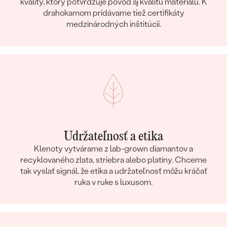
kvality, ktorý potvrdzuje pôvod aj kvalitu materiálu. K
drahokamom pridávame tiež certifikáty
medzinárodných inštitúcií.
Udržateľnosť a etika
Klenoty vytvárame z lab-grown diamantov a
recyklovaného zlata, striebra alebo platiny. Chceme
tak vyslať signál, že etika a udržateľnosť môžu kráčať
ruka v ruke s luxusom.