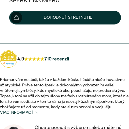
ŠPERKY NA MIERU
247 €
KOMBINOVANÉ ZLATO
STRIEBORNÉ
POSTRANNÉ DRAHOKAMY
ZLATÉ
VÝPREDAJ
VÝPREDAJ
Možnosti doručenia
DOHODNÚŤ STRETNUTIE
PLATINOVÉ
HALO
PODĽA ŠTÝLU
STRIEBORNÉ
ŠPERKY ČO POMÁHAJÚ
PODĽA MATERIÁLU
JEDNODUCHÉ
222 €
s kódom
SUN10
.
TRI DRAHOKAMY
PLATINOVÉ
PODĽA ŠTÝLU
ZLATÉ
PODĽA TYPU
BEZ KAMEŇA
NAPICHOVACIE
VINTAGE
NÁUŠNICE
STRIEBORNÉ
PODĽA ŠTÝLU
4.9
710 recenzií
ETERNITY
KRUHOVÉ
SET ZÁSNUBNÉHO PRSTEŇA A
SOLITÉR
PRSTENE
PLATINOVÉ
OBRÚČOK
VYKROJENÉ
MINIMALISTICKÉ
Priemer vám nestačí, takže v každom kúsku hľadáte niečo inovatívne
NARODENIE DIEŤAŤA
PRÍVESKY
až atypické. Práve tento šperk je dokonalým vyobrazením vašej
NETRADIČNÉ
VINTAGE
PODĽA ŠTÝLU
vnútornej symbiózy, kde mystické oko, poodhaľuje, no predsa skrýva.
VISIACE
PERSONALIZOVANÉ
Topás, ktorý sa vžil do tejto úlohy má farbu rozbúreného mora, ktorá nie
NÁRAMKY
ETERNITY
len, že vám sedí, ale v tomto ráme je naozaj kúzelným šperkom, ktorý
NETRADIČNÉ
ZOSTAVTE SI PRSTEŇ
SOLITÉR
zbožňujete už od momentu, kedy ste si ním ozdobila svoju šiju.
SO ZNAMENÍM ZVEROKRUHU
SETY
VIAC INFORMÁCIÍ
MINIMALISTICKÉ
ZAČAŤ S PRSTEŇOM
TEPANÉ
V TVARE SRDCA
MINIMALISTICKÉ
PÁNSKE ŠPERKY
Chcete poradiť s výberom, alebo máte inú