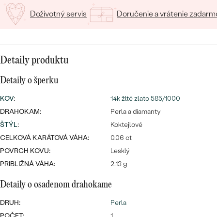
SALT AND PEPPER DIAMANT
LUXUSNÉ
Doživotný servis
Doručenie a vrátenie zadarm
CENOVO DOSTUPNÉ
S DRAHOKAMAMI
DRAHOKAM
LUXUSNÉ
S LAB GROWN DIAMANTMI
Najpredávanejšie
PODĽA MATERIÁLU
Detaily produktu
S PERLAMI
svadobné
ZLATO
Detaily o šperku
obrúčky
PODĽA ŠTÝLU
PLATINA
KOV
:
14k žlté zlato 585/1000
DRAHOKAM:
Perla a diamanty
PERSONALIZOVANÉ
STRIEBRO
ŠTÝL
:
Koktejlové
CELKOVÁ KARÁTOVÁ VÁHA:
0.06 ct
SYMBOLICKÉ
PREZRIEŤ
POVRCH KOVU:
Lesklý
MINIMALISTICKÉ
PRIBLIŽNÁ VÁHA:
2.13 g
Detaily o osadenom drahokame
PODĽA PRÍLEŽITOSTI
DRUH:
Perla
PODĽA FARBY
POČET:
1