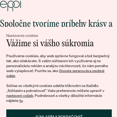
Spoločne tvoríme príbehy krásy a
lásky
Nastavenie cookies
Vážime si vášho súkromia
Pripojte sa k nám!
Používame cookies, aby web správne fungoval a bol bezpečný
tak, ako očakávate. S vaším súhlasom ich využívame aj na
personalizáciu reklám a analýzu návštevnosti, čo nám pomáha
web vylepšovať. Pozrite sa, ako
Google spracováva osobné
údaje
.
Súhlas so všetkými cookies udelíte kliknutím na tlačidlo
„Súhlasím a pokračovať". Vaše preferencie môžete upraviť v
nastavení volieb
. Podrobnosti a všetky dôležité informácie
© 2011 - 2026, Eppi.sk
nájdete
tu
.
SÚHLASÍM A POKRAČOVAŤ