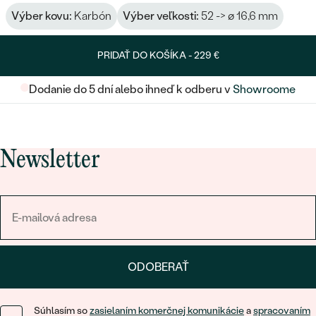
Výber kovu:
Karbón
Výber veľkosti:
52 -> ø 16,6 mm
PRIDAŤ DO KOŠÍKA -
229 €
Dodanie do 5 dní alebo ihneď k odberu v
Showroome
Newsletter
ODOBERAŤ
Súhlasím so
zasielaním komerčnej komunikácie
a
spracovaním