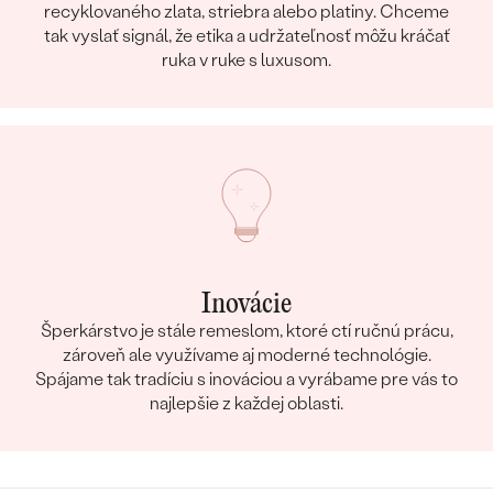
recyklovaného zlata, striebra alebo platiny. Chceme
tak vyslať signál, že etika a udržateľnosť môžu kráčať
ruka v ruke s luxusom.
Inovácie
Šperkárstvo je stále remeslom, ktoré ctí ručnú prácu,
zároveň ale využívame aj moderné technológie.
Spájame tak tradíciu s inováciou a vyrábame pre vás to
najlepšie z každej oblasti.