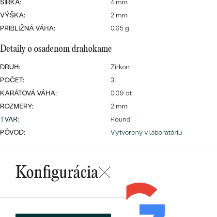
Najpredávanejšie
ŠÍRKA:
4 mm
Najpredávanejšie
PODĽA TVARU DRAHOKAMU
VÝŠKA:
2 mm
náušnice
PRIBLIŽNÁ VÁHA:
0.65 g
NA MIERU
prstene
Detaily o osadenom drahokame
Personalizované
DIAMANTY
DRUH:
Zirkon
PREZRIEŤ
prívesky
POČET:
3
PREZRIEŤ
KARÁTOVÁ VÁHA:
0.09 ct
ROZMERY:
2 mm
TVAR
:
Round
OBJAVIŤ
Wave kolekcia
PÔVOD:
Vytvorený v laboratóriu
Konfigurácia
OBJAVIŤ