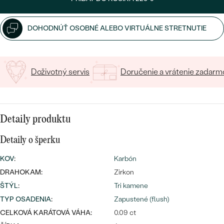
SALT AND PEPPER DIAMANT
LUXUSNÉ
CENOVO DOSTUPNÉ
S DRAHOKAMAMI
DRAHOKAM
DOHODNÚŤ OSOBNÉ ALEBO VIRTUÁLNE STRETNUTIE
LUXUSNÉ
S LAB GROWN DIAMANTMI
Najpredávanejšie
PODĽA MATERIÁLU
S PERLAMI
Doživotný servis
Doručenie a vrátenie zadarm
svadobné
ZLATO
obrúčky
PODĽA ŠTÝLU
PLATINA
Detaily produktu
PERSONALIZOVANÉ
STRIEBRO
Detaily o šperku
SYMBOLICKÉ
PREZRIEŤ
KOV
:
Karbón
MINIMALISTICKÉ
DRAHOKAM:
Zirkon
ŠTÝL
:
Tri kamene
PODĽA PRÍLEŽITOSTI
TYP OSADENIA
:
Zapustené (flush)
CELKOVÁ KARÁTOVÁ VÁHA:
0.09 ct
PODĽA FARBY