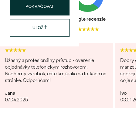
POKRAČOVAT
Heuréka recenzie
Google recenzie
ULOŽIŤ
4.9
4.9
Bestsellery
Úžasný a profesionálny prístup - overenie
Dobry d
objednávky telefonickým rozhovorom.
manzel
Nádherný výrobok, ešte krajší ako na fotkách na
spokojn
OBJAVIŤ
stránke. Odporúčam!
co je s
obchod
Jana
Ivo
giganti
07.04.2025
03.01.
fotka p
krku). 
rucne 
certifi
forme,
Nabudu