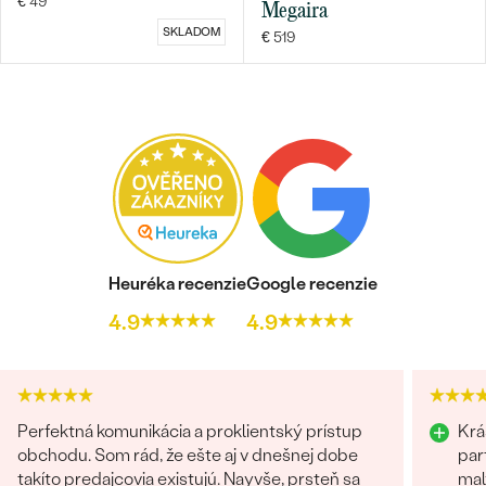
€ 49
Megaira
SKLADOM
€ 519
Bestsellery
OBJAVIŤ
Heuréka recenzie
Google recenzie
4.9
4.9
Perfektná komunikácia a proklientský prístup
Krá
obchodu. Som rád, že ešte aj v dnešnej dobe
par
takíto predajcovia existujú. Nayvše, prsteň sa
mal