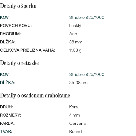
SALT AND PEPPER DIAMANT
LUXUSNÉ
Detaily o šperku
CENOVO DOSTUPNÉ
S DRAHOKAMAMI
DRAHOKAM
KOV
:
Striebro 925/1000
LUXUSNÉ
S LAB GROWN DIAMANTMI
POVRCH KOVU:
Lesklý
Najpredávanejšie
RHODIUM:
Áno
PODĽA MATERIÁLU
S PERLAMI
DĹŽKA:
38 mm
svadobné
ZLATO
CELKOVÁ PRIBLIŽNÁ VÁHA:
11.03 g
obrúčky
PODĽA ŠTÝLU
PLATINA
Detaily o retiazke
PERSONALIZOVANÉ
KOV
:
Striebro 925/1000
STRIEBRO
DĹŽKA
:
35-38 cm
SYMBOLICKÉ
PREZRIEŤ
Detaily o osadenom drahokame
MINIMALISTICKÉ
DRUH:
Korál
ROZMERY:
4 mm
PODĽA PRÍLEŽITOSTI
FARBA:
Červená
PODĽA FARBY
TVAR
:
Round