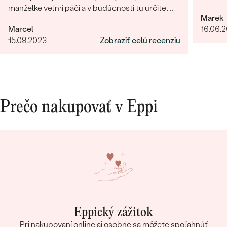
manželke veľmi páči a v budúcnosti tu určite
Marek
radi znovu nakúpime :)
Marcel
16.06.
15.09.2023
Zobraziť celú recenziu
Prečo nakupovať v Eppi
Eppický zážitok
Pri nakupovaní online aj osobne sa môžete spoľahnúť