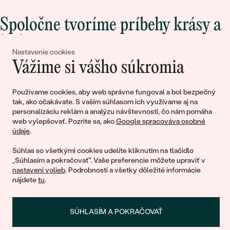
Spoločne tvoríme príbehy krásy a
lásky
Nastavenie cookies
Vážime si vášho súkromia
Pripojte sa k nám!
Používame cookies, aby web správne fungoval a bol bezpečný
tak, ako očakávate. S vaším súhlasom ich využívame aj na
personalizáciu reklám a analýzu návštevnosti, čo nám pomáha
web vylepšovať. Pozrite sa, ako
Google spracováva osobné
údaje
.
Súhlas so všetkými cookies udelíte kliknutím na tlačidlo
„Súhlasím a pokračovať". Vaše preferencie môžete upraviť v
nastavení volieb
. Podrobnosti a všetky dôležité informácie
© 2011 - 2026, Eppi.sk
nájdete
tu
.
SÚHLASÍM A POKRAČOVAŤ