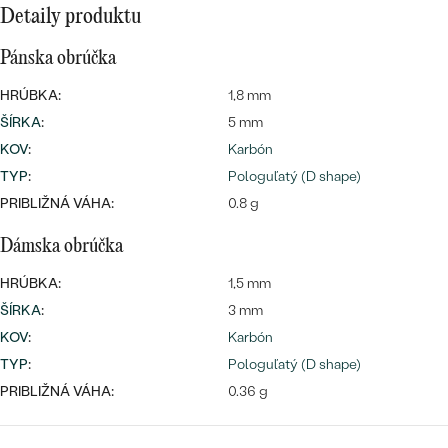
Najpredávanejšie
Detaily produktu
Najpredávanejšie
PODĽA TVARU DRAHOKAMU
náušnice
Pánska obrúčka
NA MIERU
prstene
HRÚBKA:
1,8 mm
Personalizované
ŠÍRKA
:
5 mm
DIAMANTY
PREZRIEŤ
KOV
:
Karbón
prívesky
TYP
:
Pologuľatý (D shape)
PREZRIEŤ
PRIBLIŽNÁ VÁHA:
0.8 g
Dámska obrúčka
OBJAVIŤ
Wave kolekcia
HRÚBKA:
1,5 mm
ŠÍRKA
:
3 mm
KOV
:
Karbón
TYP
:
Pologuľatý (D shape)
OBJAVIŤ
PRIBLIŽNÁ VÁHA:
0.36 g