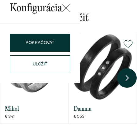
Konfigurácia
Mohlo by sa vám páčiť
POKRAČOVAT
Bestsellery
ULOŽIŤ
OBJAVIŤ
Mihol
Dammu
€ 341
€ 553