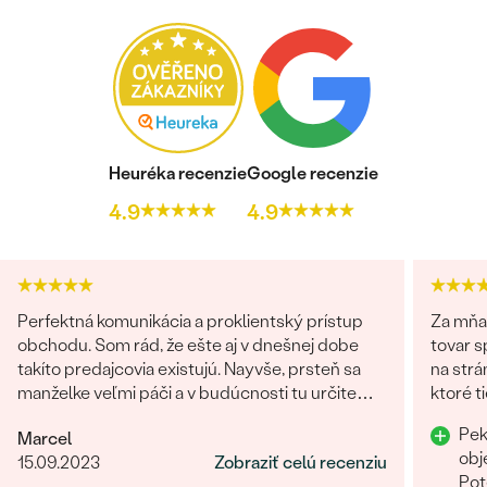
Heuréka recenzie
Google recenzie
4.9
4.9
Perfektná komunikácia a proklientský prístup
Za mňa
obchodu. Som rád, že ešte aj v dnešnej dobe
tovar s
takíto predajcovia existujú. Nayvše, prsteň sa
na strá
manželke veľmi páči a v budúcnosti tu určite
ktoré ti
radi znovu nakúpime :)
Pek
Marcel
obj
15.09.2023
Zobraziť celú recenziu
Pot