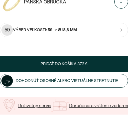
SALT AND PEPPER DIAMANT
-
LUXUSNÉ
PÁNSKA OBRÚČKA
CENOVO DOSTUPNÉ
S DRAHOKAMAMI
DRAHOKAM
LUXUSNÉ
S LAB GROWN DIAMANTMI
Najpredávanejšie
59
VÝBER VEĽKOSTI:
59 -> Ø 18,8 MM
PODĽA MATERIÁLU
S PERLAMI
svadobné
ZLATO
obrúčky
PODĽA ŠTÝLU
PLATINA
PRIDAŤ DO KOŠÍKA
372 €
PERSONALIZOVANÉ
STRIEBRO
DOHODNÚŤ OSOBNÉ ALEBO VIRTUÁLNE STRETNUTIE
SYMBOLICKÉ
PREZRIEŤ
MINIMALISTICKÉ
Doživotný servis
Doručenie a vrátenie zadarm
PODĽA PRÍLEŽITOSTI
PODĽA FARBY