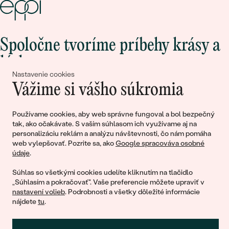
Spoločne tvoríme príbehy krásy a
lásky
Nastavenie cookies
Vážime si vášho súkromia
Pripojte sa k nám!
Používame cookies, aby web správne fungoval a bol bezpečný
tak, ako očakávate. S vaším súhlasom ich využívame aj na
personalizáciu reklám a analýzu návštevnosti, čo nám pomáha
web vylepšovať. Pozrite sa, ako
Google spracováva osobné
údaje
.
Súhlas so všetkými cookies udelíte kliknutím na tlačidlo
„Súhlasím a pokračovať". Vaše preferencie môžete upraviť v
nastavení volieb
. Podrobnosti a všetky dôležité informácie
© 2011 - 2026, Eppi.sk
nájdete
tu
.