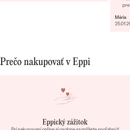
pre
Mária
25.01.
Prečo nakupovať v Eppi
Eppický zážitok
Pri nakupovaní online aj osobne sa môžete spoľahnúť