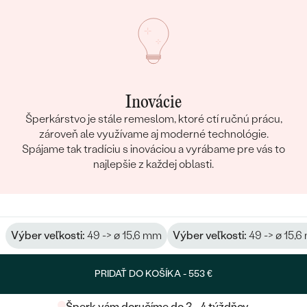
Inovácie
Šperkárstvo je stále remeslom, ktoré ctí ručnú prácu,
zároveň ale využívame aj moderné technológie.
Spájame tak tradíciu s inováciou a vyrábame pre vás to
najlepšie z každej oblasti.
Výber veľkosti:
49 -> ø 15,6 mm
Výber veľkosti:
49 -> ø 15,
PRIDAŤ DO KOŠÍKA -
553 €
Šperk vám doručíme do 3 - 4 týždňov.