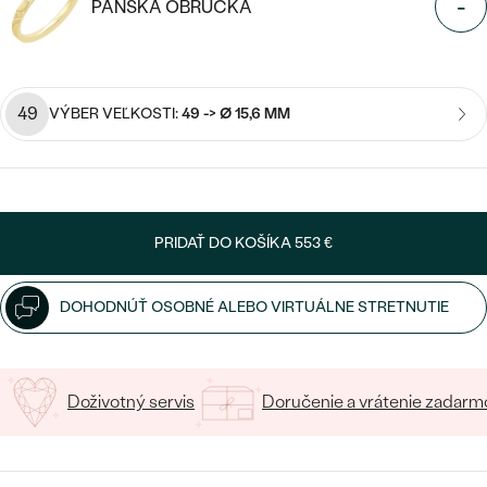
SALT AND PEPPER DIAMANT
-
LUXUSNÉ
PÁNSKA OBRÚČKA
CENOVO DOSTUPNÉ
S DRAHOKAMAMI
DRAHOKAM
LUXUSNÉ
S LAB GROWN DIAMANTMI
Najpredávanejšie
49
VÝBER VEĽKOSTI:
49 -> Ø 15,6 MM
PODĽA MATERIÁLU
S PERLAMI
svadobné
ZLATO
obrúčky
PODĽA ŠTÝLU
PLATINA
PRIDAŤ DO KOŠÍKA
553 €
PERSONALIZOVANÉ
STRIEBRO
DOHODNÚŤ OSOBNÉ ALEBO VIRTUÁLNE STRETNUTIE
SYMBOLICKÉ
PREZRIEŤ
MINIMALISTICKÉ
Doživotný servis
Doručenie a vrátenie zadarm
PODĽA PRÍLEŽITOSTI
PODĽA FARBY