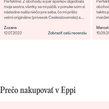
Perfektné. Z obchodu si pár šperkov objednala
Perfekt
moja sestra, všetky sa mi páčili, v ponuke som si
obchodu
následne našla niečo pre seba, čo mi prišlo
takíto 
velmi originálne (prívesok Ceskoslovensko) a
manželk
milý jemný náhrdelník Malý princ (hviezdičky),
radi zn
Zuzana
Marcel
komunikácia a doručenie tovaru na 1 s ⭐️.
12.07.2023
Zobraziť celú recenziu
15.09.
Obchod a tovar odporúčam, kto hladá šperk,
urcite si nájde to svoje.
Prečo nakupovať v Eppi