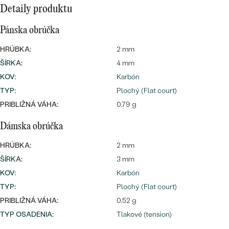
Najpredávanejšie
Detaily produktu
Najpredávanejšie
PODĽA TVARU DRAHOKAMU
náušnice
Pánska obrúčka
NA MIERU
prstene
HRÚBKA:
2 mm
Personalizované
ŠÍRKA
:
4 mm
DIAMANTY
PREZRIEŤ
KOV
:
Karbón
prívesky
TYP
:
Plochý (Flat court)
PREZRIEŤ
PRIBLIŽNÁ VÁHA:
0.79 g
Dámska obrúčka
OBJAVIŤ
Wave kolekcia
HRÚBKA:
2 mm
ŠÍRKA
:
3 mm
KOV
:
Karbón
TYP
:
Plochý (Flat court)
OBJAVIŤ
PRIBLIŽNÁ VÁHA:
0.52 g
TYP OSADENIA
:
Tlakové (tension)