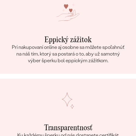
Eppický zážitok
Pri nakupovaní online aj osobne sa môžete spoľahnúť
na náš tím, ktorý sa postará o to, aby už samotný
výber šperku bol eppickým zážitkom.
Transparentnosť
Ku každému šperku od nás dostanete certifikát