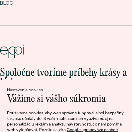
BLOG
Spoločne tvoríme príbehy krásy a
lásky
Nastavenie cookies
Vážime si vášho súkromia
Pripojte sa k nám!
Používame cookies, aby web správne fungoval a bol bezpečný
tak, ako očakávate. S vaším súhlasom ich využívame aj na
personalizáciu reklám a analýzu návštevnosti, čo nám pomáha
web vylepšovať. Pozrite sa, ako
Google spracováva osobné