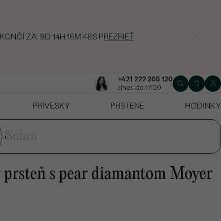
 KONČÍ ZA:
9D 14H 16M 47S
P
REZRIEŤ
+421 222 205 120
dnes do 17:00
PRÍVESKY
PRSTENE
HODINKY
3
Súhrn
 prsteň s pear diamantom Moyer