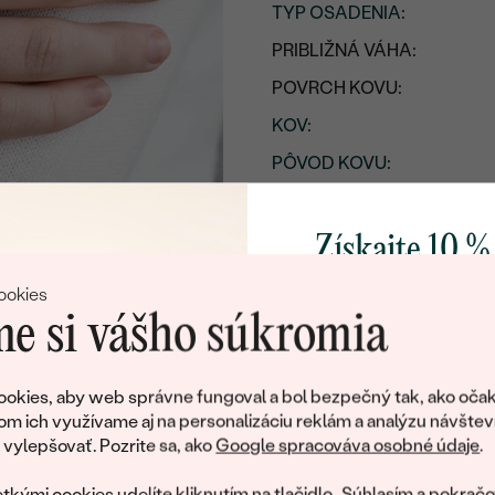
TYP OSADENIA
:
PRIBLIŽNÁ VÁHA:
POVRCH KOVU:
KOV
:
PÔVOD KOVU
:
Získajte 10 %
svoj prvý 
ookies
e si vášho súkromia
Pridajte sa k nám a 
poctivo vyrábaných 
okies, aby web správne fungoval a bol bezpečný tak, ako očak
Ako darček na priv
om ich využívame aj na personalizáciu reklám a analýzu návštev
obratom pošleme zľ
ylepšovať. Pozrite sa, ako
Google spracováva osobné údaje
.
váš prvý ná
tkými cookies udelíte kliknutím na tlačidlo „Súhlasím a pokračo