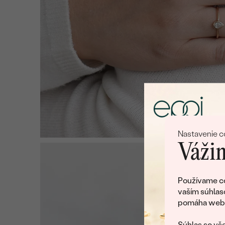
Nastavenie c
Vážim
Používame co
vaším súhlas
pomáha web v
Súhlas so vše