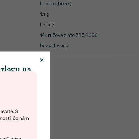
Luneta (bezel)
1,4 g
Lesklý
14k ružové zlato 585/1000
Recyklovaný
 zľavu na
klenot
objavte svet
šperkov Eppi.
ávate. S
ítanie vám
nosti, čo nám
avový kód na
kup.
vať". Vaše