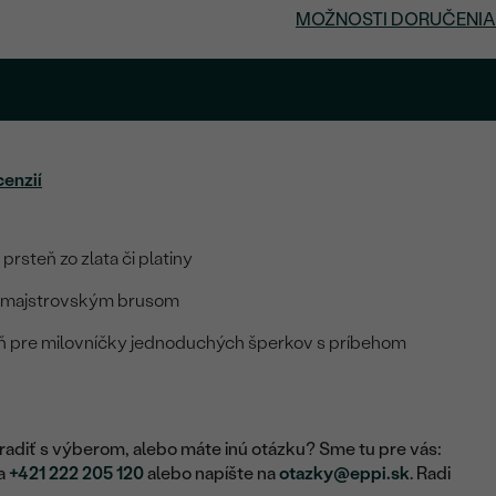
MOŽNOSTI DORUČENIA
cenzií
prsteň zo zlata či platiny
ví majstrovským brusom
ň pre milovníčky jednoduchých šperkov s príbehom
adiť s výberom, alebo máte inú otázku? Sme tu pre vás:
na
+421 222 205 120
alebo napíšte na
otazky@eppi.sk
. Radi