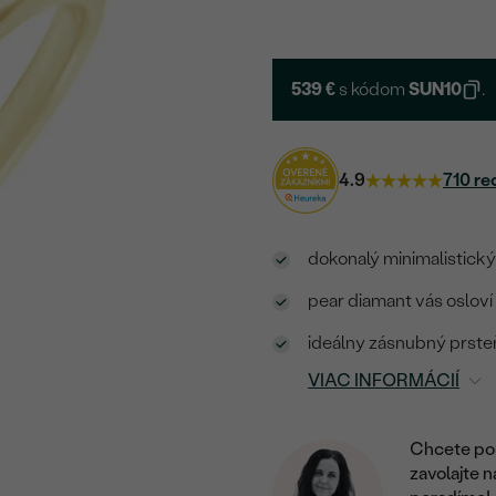
539 €
s kódom
SUN10
.
4.9
710 re
dokonalý minimalistický 
pear diamant vás oslo
ideálny zásnubný prste
VIAC INFORMÁCIÍ
Chcete por
zavolajte 