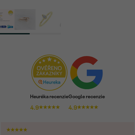
Heuréka recenzie
Google recenzie
4.9
4.9