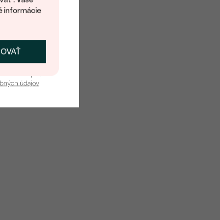
é informácie
ČOVAŤ
kať zľavu
u nás v bezpečí.
obných údajov