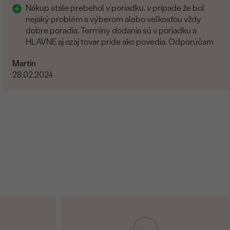
Nákup stále prebehol v poriadku, v prípade že bol
nejaký problém s výberom alebo veľkosťou vždy
dobre poradia. Termíny dodania sú v poriadku a
HLAVNE aj ozaj tovar príde ako povedia. Odporúčam
Martin
28.02.2024