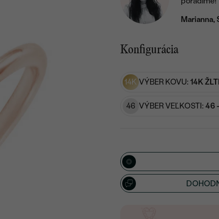
poradíme!
Marianna, 
Konfigurácia
14K
VÝBER KOVU:
14K ŽLT
46
VÝBER VEĽKOSTI:
46 
DOHODN