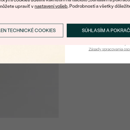
môžete upraviť v
nastavení volieb
. Podrobnosti a všetky dôležit
LEN TECHNICKÉ COOKIES
SÚHLASÍM A POKRA
Prihlásiť sa a zís
Vaša e-mailová adresa je 
Zásady spracovania os