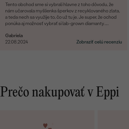
Tento obchod sme si vybrali hlavne z toho dôvodu, že
nám učarovala myšlienka šperkov z recyklovaného zlata,
a teda nech sa využije to, čo už tu je. Je super, že ochod
ponúka aj možnosť vybrať si lab-grown diamanty
namiesto prírodných. Čo sa týka showroomu v
Gabriela
Bratislave, môžem len odporúčať. Pani Marianna bola
22.08.2024
Zobraziť celú recenziu
vždy veľmi milá, ochotná a trpezlivá pri našej voľbe. Vo
všetkom nám pomohla a hľadala riešenia na naše
požiadavky. Promtne reagovala na všetky naše otázky. Aj
keď bola moja obrúčka zo zákazkovej výroby a videla som
ju v skutočnosti až doma po doručení, bola taká dokonalá,
ako som si predstavovala. Za nás 10/10.
Prečo nakupovať v Eppi