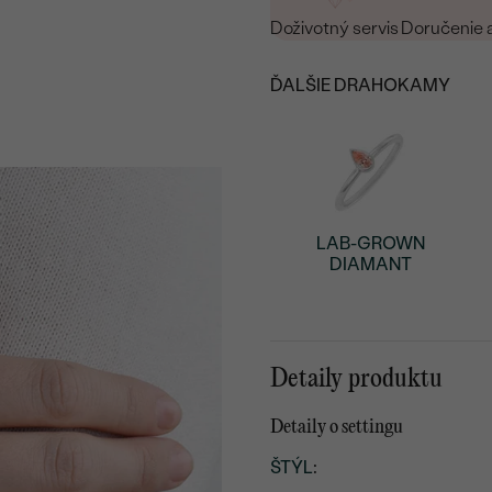
Doživotný servis
Doručenie 
ĎALŠIE DRAHOKAMY
LAB-GROWN
DIAMANT
Detaily produktu
Detaily o settingu
ŠTÝL
: