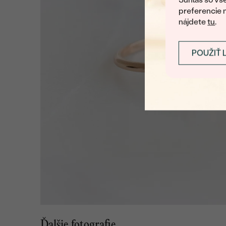
preferencie 
nájdete
tu
.
POUŽIŤ 
Ďalšie fotografie