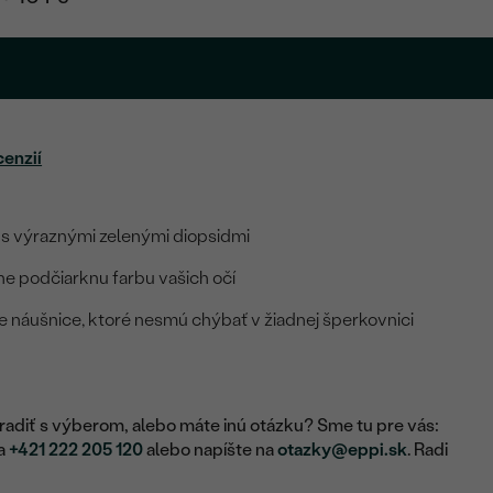
cenzií
 s výraznými zelenými diopsidmi
e podčiarknu farbu vašich očí
 náušnice, ktoré nesmú chýbať v žiadnej šperkovnici
adiť s výberom, alebo máte inú otázku? Sme tu pre vás:
na
+421 222 205 120
alebo napíšte na
otazky@eppi.sk
. Radi