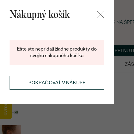
Nákupný košík
LETNÝ BLACK FRIDAY: −25 % NA ŠP
Ešte ste nepridali žiadne produkty do
O NÁS
BLOG
ŠPERKY NA MIERU
DOHODNÚŤ STRETNUTI
svojho nákupného košíka
VÝPREDAJ
SVADOBNÉ OBRÚČKY
ZÁS
NÁUŠNICE
NAPICHOVACIE NÁUŠNICE
POKRAČOVAŤ V NÁKUPE