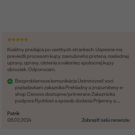
Kvalitny predajca po vsetkych strankach. Uspesne ma
previedli procesom kupy zasnubneho prstena, naslednej
upravy, opravy, cistenia a nakoniec spolocnej kupy
obruciek. Odporucam.
Bezproblemova komunikácia Ústretovosť voci
poziadavkam zakaznika Prehladny a zrozumiteny e-
shop Cenovo dostupne/primerane Zakaznicka
podpora Rychlost a sposob dodania Prijemny a
ludsky pristup zamestnancov
Patrik
08.03.2024
Zobraziť celú recenziu