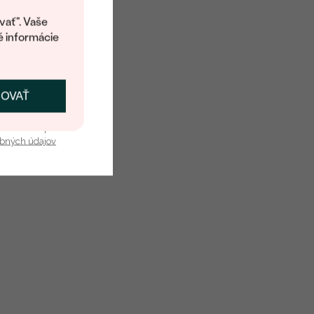
kup.
vať". Vaše
é informácie
ČOVAŤ
kať zľavu
u nás v bezpečí.
obných údajov