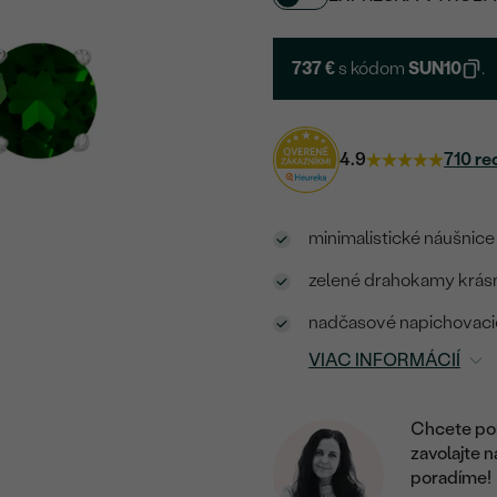
737 €
s kódom
SUN10
.
4.9
710 re
minimalistické náušnice
zelené drahokamy krásn
nadčasové napichovacie
VIAC INFORMÁCIÍ
Chcete por
zavolajte 
poradíme!