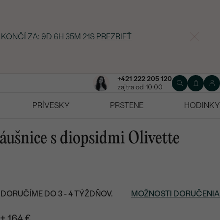
 KONČÍ ZA:
9D 6H 35M 19S
P
REZRIEŤ
+421 222 205 120
zajtra od 10:00
PRÍVESKY
PRSTENE
HODINKY
áušnice s diopsidmi Olivette
DORUČÍME DO 3 - 4 TÝŽDŇOV.
MOŽNOSTI DORUČENIA
+ 164 €