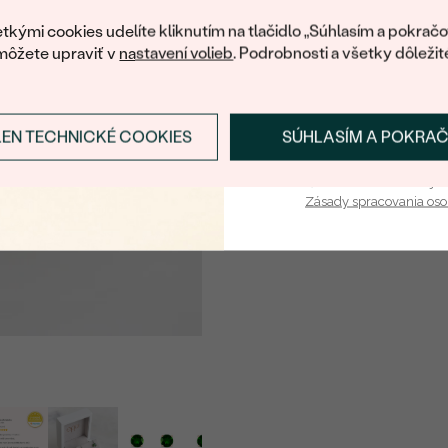
váš prvý ná
tkými cookies udelíte kliknutím na tlačidlo „Súhlasím a pokračo
môžete upraviť v
nastavení volieb
. Podrobnosti a všetky dôležit
LEN TECHNICKÉ COOKIES
SÚHLASÍM A POKRA
Prihlásiť sa a zís
Vaša e-mailová adresa je 
Zásady spracovania os