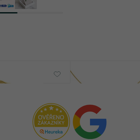
Snake
€ 1 549