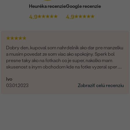
Heuréka recenzie
Google recenzie
4.9
4.9
Dobry den, kupoval som nahrdelnik ako dar pre manzelku
a musim povedat ze som viac ako spokojny. Sperk bol
presne taky ako na fotkach co je super, nakolko mam
skusenost s inym obchodom kde na fotke vyzeral sperk
giganticky a prisla "miniatura". V tomto obchode fotka
Ivo
presne velkostne sedi s realitou (foto na krku). Naviac
03.01.2023
Zobraziť celú recenziu
sperk prisiel krasne zabaleny aj s rucne pisanym
odkazom. Moznost vyberu certifikatu elektronicky
alebobv papierovej forme, obrovsky vyber kamenov. No
super. Nabuduce budem urcite este objednavat!