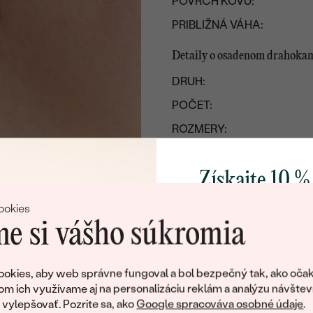
POVRCH KOVU:
PRIBLIŽNÁ VÁHA:
Detaily o osadenom drahoka
DRUH:
POČET:
ROZMERY:
FARBA:
Získajte 10 %
TVAR
:
PÔVOD:
svoj prvý 
ookies
e si vášho súkromia
Pridajte sa k nám a 
poctivo vyrábaných 
okies, aby web správne fungoval a bol bezpečný tak, ako očak
Ako darček na priv
om ich využívame aj na personalizáciu reklám a analýzu návštev
obratom pošleme zľ
ylepšovať. Pozrite sa, ako
Google spracováva osobné údaje
.