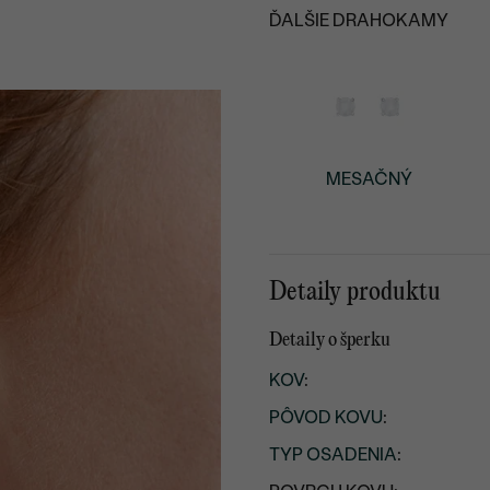
ĎALŠIE DRAHOKAMY
MESAČNÝ
Detaily produktu
Detaily o šperku
KOV
:
PÔVOD KOVU
:
TYP OSADENIA
: