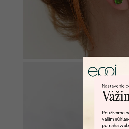
Nastavenie c
Vážim
Používame co
vaším súhlas
pomáha web v