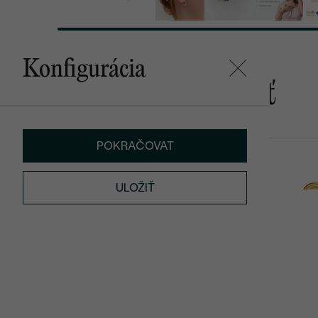
Konfigurácia
Mohlo by sa vám páčiť
POKRAČOVAT
Heli
Malý princ
od € 1 069
od € 719
ULOŽIŤ