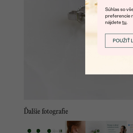
Súhlas so vše
preferencie 
nájdete
tu
.
POUŽIŤ 
Ďalšie fotografie