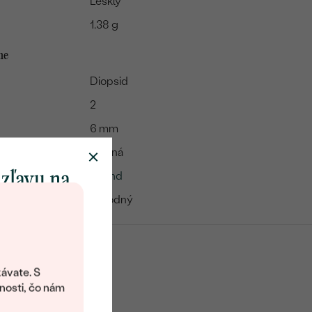
Lesklý
1.38 g
me
Diopsid
2
6 mm
Zelená
 zľavu na
Round
Prírodný
klenot
objavte svet
šperkov Eppi.
ávate. S
ítanie vám
nosti, čo nám
avový kód na