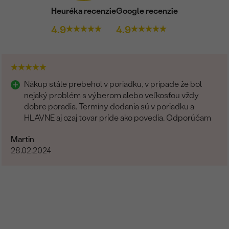
Heuréka recenzie
Google recenzie
4.9
4.9
Nákup stále prebehol v poriadku, v prípade že bol
nejaký problém s výberom alebo veľkosťou vždy
dobre poradia. Termíny dodania sú v poriadku a
HLAVNE aj ozaj tovar príde ako povedia. Odporúčam
Martin
28.02.2024