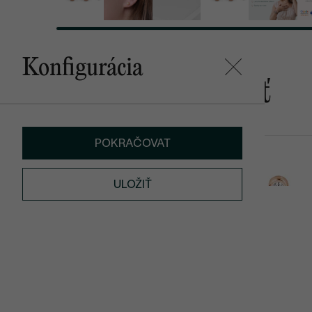
Konfigurácia
Mohlo by sa vám páčiť
POKRAČOVAT
Nemezis
Nonie
od € 1 079
od € 2 879
ULOŽIŤ