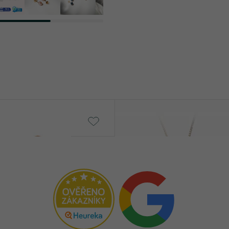
Nataly
od € 749