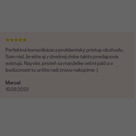
Perfektná komunikácia a proklientský prístup obchodu.
Som rád, že ešte aj v dnešnej dobe takíto predajcovia
existujú. Nayvše, prsteň sa manželke veľmi páči a v
budúcnosti tu určite radi znovu nakúpime :)
Marcel
15.09.2023