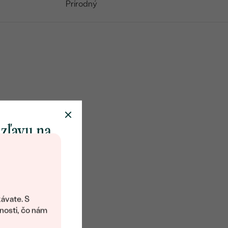
Prírodný
 zľavu na
klenot
objavte svet
šperkov Eppi.
ávate. S
ítanie vám
nosti, čo nám
avový kód na