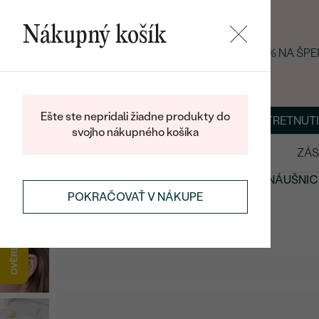
Nákupný košík
LETNÝ BLACK FRIDAY: −25 % NA ŠP
Ešte ste nepridali žiadne produkty do
O NÁS
BLOG
ŠPERKY NA MIERU
DOHODNÚŤ STRETNUTI
svojho nákupného košíka
VÝPREDAJ
SVADOBNÉ OBRÚČKY
ZÁS
NÁUŠNICE
NÁUŠNICE S DRAHOKAMAMI
PERLOVÉ NÁUŠNIC
POKRAČOVAŤ V NÁKUPE