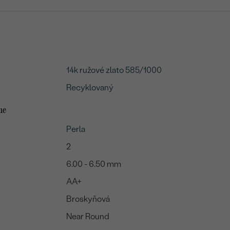
14k ružové zlato 585/1000
Recyklovaný
me
Perla
2
6.00 - 6.50 mm
AA+
Broskyňová
Near Round