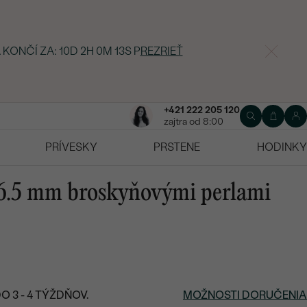
 KONČÍ ZA:
10D 2H 0M 12S
P
REZRIEŤ
+421 222 205 120
zajtra od 8:00
PRÍVESKY
PRSTENE
HODINKY
 6.5 mm broskyňovými perlami
 3 - 4 TÝŽDŇOV.
MOŽNOSTI DORUČENIA