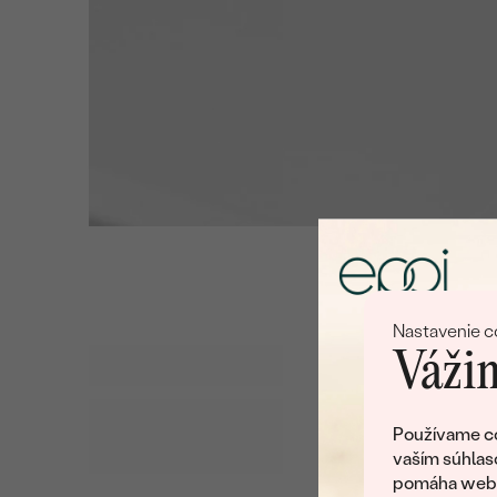
Nastavenie c
Vážim
Používame co
vaším súhlas
pomáha web v