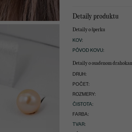
Detaily produktu
Detaily o šperku
KOV
:
PÔVOD KOVU
:
Detaily o osadenom drahoka
DRUH:
POČET:
ROZMERY:
ČISTOTA
:
FARBA:
TVAR
: