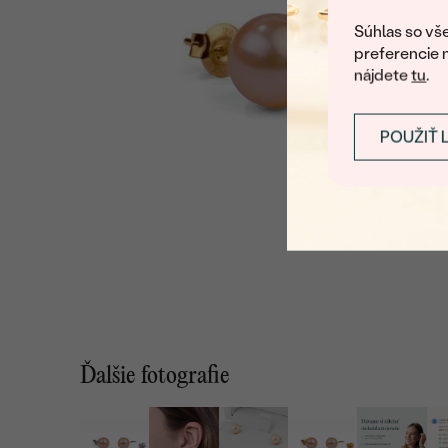
Súhlas so vše
preferencie 
nájdete
tu
.
POUŽIŤ 
Ďalšie fotografie