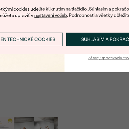
váš prvý ná
tkými cookies udelíte kliknutím na tlačidlo „Súhlasím a pokračo
môžete upraviť v
nastavení volieb
. Podrobnosti a všetky dôležit
LEN TECHNICKÉ COOKIES
SÚHLASÍM A POKRA
Prihlásiť sa a zís
Vaša e-mailová adresa je 
Zásady spracovania os