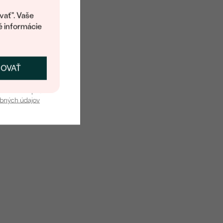
kup.
vať". Vaše
é informácie
ČOVAŤ
kať zľavu
u nás v bezpečí.
obných údajov