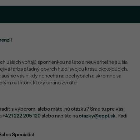
cenzií
ch ušiach voňajú spomienkou na leto a neuveriteľne slušia
hrejivá farba a ladný povrch hladí svojou krásu okoloidúcich.
náušníc vás nikdy nenechá na pochybách a skromne sa
dým outfitom, ktorý si ráno zvolíte.
adiť s výberom, alebo máte inú otázku? Sme tu pre vás:
na
+421 222 205 120
alebo napíšte na
otazky@eppi.sk
. Radi
Sales Specialist