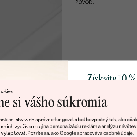
PÔVOD:
Získajte 10 %
svoj prvý 
ookies
e si vášho súkromia
Pridajte sa k nám a 
poctivo vyrábaných 
okies, aby web správne fungoval a bol bezpečný tak, ako očak
Ako darček na priv
om ich využívame aj na personalizáciu reklám a analýzu návštev
obratom pošleme zľ
ylepšovať. Pozrite sa, ako
Google spracováva osobné údaje
.