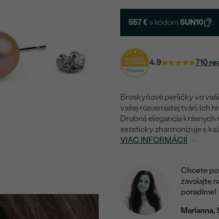
557 €
s kódom
SUN10
.
4.9
710 re
Broskyňové perličky vo vaši
vašej rozosmiatej tvári. Ich 
Drobná elegancia krásnych 
esteticky zharmonizuje s kaž
VIAC INFORMÁCIÍ
Chcete por
zavolajte 
poradíme!
Marianna, 