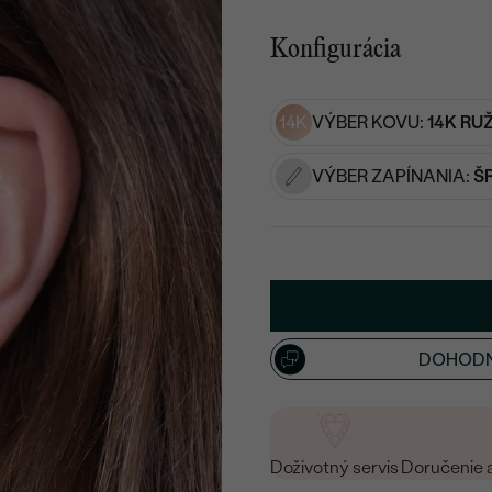
Konfigurácia
14K
VÝBER KOVU:
14K RU
VÝBER ZAPÍNANIA:
Š
DOHODN
Doživotný servis
Doručenie 