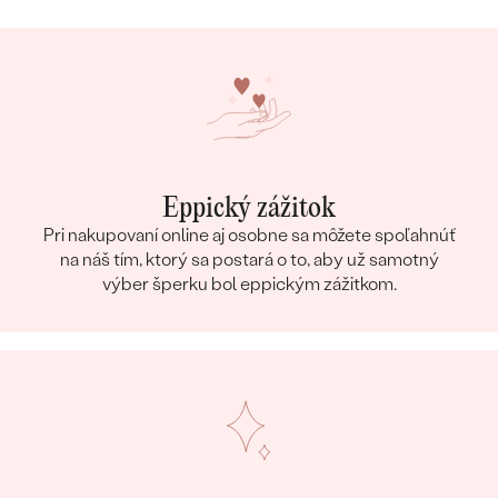
Eppický zážitok
Pri nakupovaní online aj osobne sa môžete spoľahnúť
na náš tím, ktorý sa postará o to, aby už samotný
výber šperku bol eppickým zážitkom.