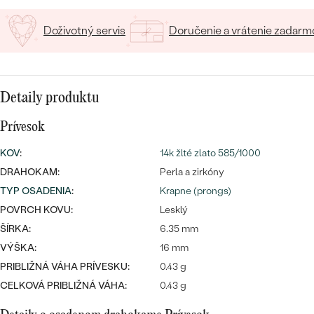
SALT AND PEPPER DIAMANT
LUXUSNÉ
CENOVO DOSTUPNÉ
S DRAHOKAMAMI
Doživotný servis
Doručenie a vrátenie zadarm
DRAHOKAM
LUXUSNÉ
S LAB GROWN DIAMANTMI
Najpredávanejšie
PODĽA MATERIÁLU
S PERLAMI
Detaily produktu
svadobné
ZLATO
Prívesok
obrúčky
PODĽA ŠTÝLU
PLATINA
KOV
:
14k žlté zlato 585/1000
PERSONALIZOVANÉ
DRAHOKAM:
Perla a zirkóny
STRIEBRO
TYP OSADENIA
:
Krapne (prongs)
SYMBOLICKÉ
PREZRIEŤ
POVRCH KOVU:
Lesklý
ŠÍRKA:
6.35 mm
MINIMALISTICKÉ
VÝŠKA:
16 mm
PRIBLIŽNÁ VÁHA PRÍVESKU:
0.43 g
PODĽA PRÍLEŽITOSTI
CELKOVÁ PRIBLIŽNÁ VÁHA:
0.43 g
PODĽA FARBY