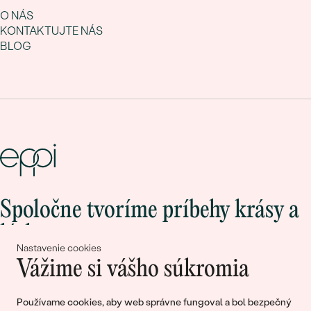
O NÁS
KONTAKTUJTE NÁS
BLOG
Spoločne tvoríme príbehy krásy a
lásky
Nastavenie cookies
Vážime si vášho súkromia
Pripojte sa k nám!
Používame cookies, aby web správne fungoval a bol bezpečný