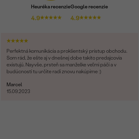
Heuréka recenzie
Google recenzie
4.9
4.9
Perfektná komunikácia a proklientský prístup obchodu.
Som rád, že ešte aj v dnešnej dobe takíto predajcovia
existujú. Nayvše, prsteň sa manželke veľmi páči a v
budúcnosti tu určite radi znovu nakúpime :)
Marcel
15.09.2023