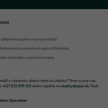
cenzií
i odleskmi zaujme na prvý pohľad
triebornému prívesku kvapku trblietania
ného materiálu za priaznivú cenu
adiť s výberom, alebo máte inú otázku? Sme tu pre vás:
na
+421 222 205 120
alebo napíšte na
otazky@eppi.sk
. Radi
Sales Specialist