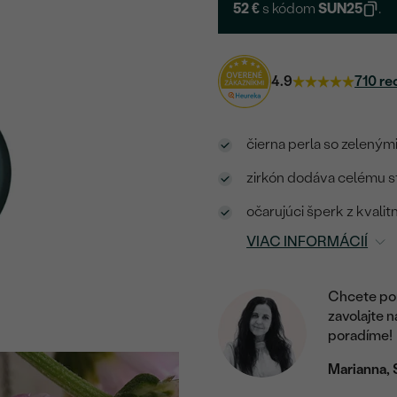
52 €
s kódom
SUN25
.
4.9
710 re
čierna perla so zeleným
zirkón dodáva celému s
očarujúci šperk z kvalit
VIAC INFORMÁCIÍ
Chcete por
zavolajte 
poradíme!
Marianna, 