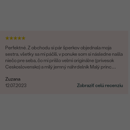
Perfektné. Z obchodu si pár šperkov objednala moja
sestra, všetky sa mi páčili, v ponuke som si následne našla
niečo pre seba, čo mi prišlo velmi originálne (prívesok
Ceskoslovensko) a milý jemný náhrdelník Malý princ
(hviezdičky), komunikácia a doručenie tovaru na 1 s ⭐️.
Zuzana
Obchod a tovar odporúčam, kto hladá šperk, urcite si
12.07.2023
Zobraziť celú recenziu
nájde to svoje.