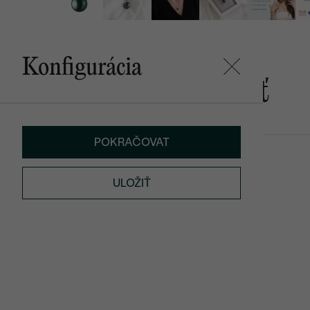
Konfigurácia
Mohlo by sa vám páčiť
POKRAČOVAT
Kylo
SKLADOM
€ 79
ULOŽIŤ