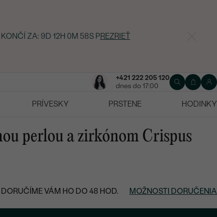
 KONČÍ ZA:
9D 12H 0M 57S
P
REZRIEŤ
+421 222 205 120
dnes do 17:00
PRÍVESKY
PRSTENE
HODINKY
rnou perlou a zirkónom Crispus
DORUČÍME VÁM HO DO 48 HOD.
MOŽNOSTI DORUČENIA