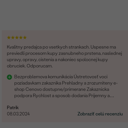
Kvalitny predajca po vsetkych strankach. Uspesne ma
previedli procesom kupy zasnubneho prstena, naslednej
upravy, opravy, cistenia a nakoniec spolocnej kupy
obruciek. Odporucam.
Bezproblemova komunikácia Ústretovosť voci
poziadavkam zakaznika Prehladny a zrozumiteny e-
shop Cenovo dostupne/primerane Zakaznicka
podpora Rychlost a sposob dodania Prijemny a
ludsky pristup zamestnancov
Patrik
08.03.2024
Zobraziť celú recenziu