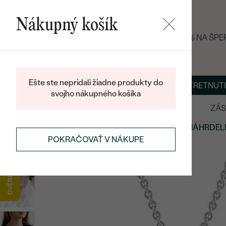
Nákupný košík
LETNÝ BLACK FRIDAY: −25 % NA ŠP
Ešte ste nepridali žiadne produkty do
O NÁS
BLOG
ŠPERKY NA MIERU
DOHODNÚŤ STRETNUTI
svojho nákupného košíka
VÝPREDAJ
SVADOBNÉ OBRÚČKY
ZÁS
PRÍVESKY A NÁHRDELNÍKY
PERLOVÉ PRÍVESKY A NÁHRDEL
POKRAČOVAŤ V NÁKUPE