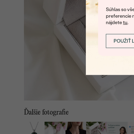
Súhlas so vše
preferencie 
nájdete
tu
.
POUŽIŤ 
Ďalšie fotografie