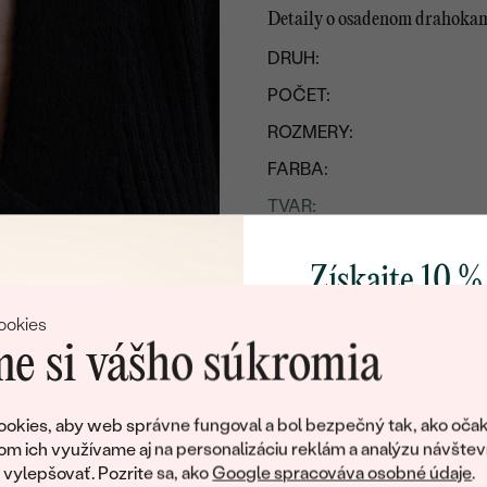
Detaily o osadenom drahoka
DRUH:
POČET:
ROZMERY:
FARBA:
TVAR
:
PÔVOD:
Získajte 10 %
Postranné drahokamy
svoj prvý 
ookies
DRUH:
e si vášho súkromia
ROZMERY:
Pridajte sa k nám a 
TVAR
:
poctivo vyrábaných 
okies, aby web správne fungoval a bol bezpečný tak, ako očak
FARBA:
Ako darček na priv
om ich využívame aj na personalizáciu reklám a analýzu návštev
obratom pošleme zľ
ylepšovať. Pozrite sa, ako
Google spracováva osobné údaje
.