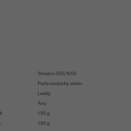
Striebro 925/1000
Perla a kubický zirkón
Lesklý
Áno
:
1.95 g
:
1.95 g