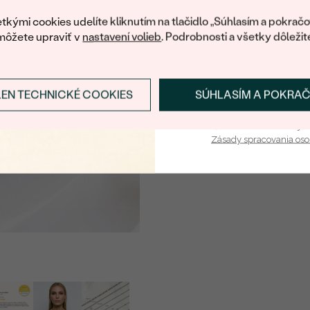
váš prvý ná
tkými cookies udelíte kliknutím na tlačidlo „Súhlasím a pokračo
môžete upraviť v
nastavení volieb
. Podrobnosti a všetky dôležit
LEN TECHNICKÉ COOKIES
SÚHLASÍM A POKRA
Prihlásiť sa a zís
Vaša e-mailová adresa je 
Zásady spracovania os