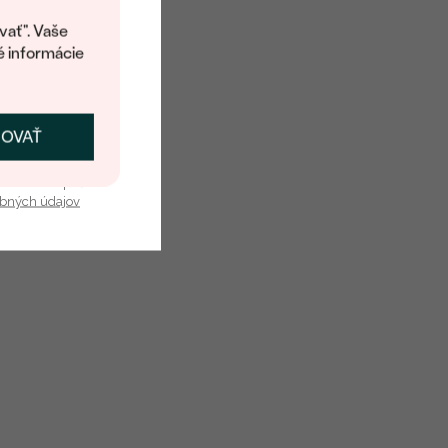
kup.
vať". Vaše
é informácie
ČOVAŤ
kať zľavu
u nás v bezpečí.
obných údajov