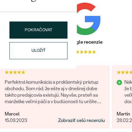
POKRAČOVAT
Heuréka recenzie
Google recenzie
ULOŽIŤ
4.9
4.9
Perfektná komunikácia a proklientský prístup
Nák
obchodu. Som rád, že ešte aj v dnešnej dobe
že 
takíto predajcovia existujú. Nayvše, prsteň sa
veľ
manželke veľmi páči a v budúcnosti tu určite
dod
radi znovu nakúpime :)
prí
Marcel
Martin
15.09.2023
Zobraziť celú recenziu
28.02.