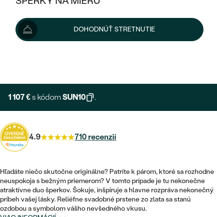
ŠPERKY NA MIERU
1 230 €
KOMBINOVANÉ ZLATO
STRIEBORNÉ
cena za pár
POSTRANNÉ DRAHOKAMY
ZLATÉ
VÝPREDAJ
VÝPREDAJ
Šperk vám vyrobíme a doručíme do 3 - 4 týždňov.
DOHODNÚŤ STRETNUTIE
PLATINOVÉ
HALO
PODĽA ŠTÝLU
Možnosti doručenia
STRIEBORNÉ
ŠPERKY ČO POMÁHAJÚ
PODĽA MATERIÁLU
JEDNODUCHÉ
TRI DRAHOKAMY
PLATINOVÉ
+ 246 €
PODĽA ŠTÝLU
EXPRESNÁ VÝROBA
ZLATÉ
PODĽA TYPU
BEZ KAMEŇA
NAPICHOVACIE
VINTAGE
NÁUŠNICE
STRIEBORNÉ
PODĽA ŠTÝLU
1 107 €
s kódom
SUN10
.
ETERNITY
KRUHOVÉ
SET ZÁSNUBNÉHO PRSTEŇA A
SOLITÉR
PRSTENE
PLATINOVÉ
OBRÚČOK
VYKROJENÉ
MINIMALISTICKÉ
4.9
710 recenzií
NARODENIE DIEŤAŤA
PRÍVESKY
NETRADIČNÉ
VINTAGE
PODĽA ŠTÝLU
VISIACE
PERSONALIZOVANÉ
NÁRAMKY
ETERNITY
Hľadáte niečo skutočne originálne? Patríte k párom, ktoré sa rozhodne
NETRADIČNÉ
ZOSTAVTE SI PRSTEŇ
SOLITÉR
neuspokoja s bežným priemerom? V tomto prípade je tu nekonečne
SO ZNAMENÍM ZVEROKRUHU
SETY
atraktívne duo šperkov. Šokuje, inšpiruje a hlavne rozpráva nekonečný
MINIMALISTICKÉ
ZAČAŤ S PRSTEŇOM
TEPANÉ
V TVARE SRDCA
príbeh vašej lásky. Reliéfne svadobné prstene zo zlata sa stanú
MINIMALISTICKÉ
PÁNSKE ŠPERKY
ozdobou a symbolom vášho nevšedného vkusu.