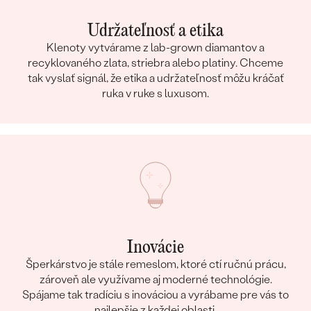
Udržateľnosť a etika
Klenoty vytvárame z lab-grown diamantov a
recyklovaného zlata, striebra alebo platiny. Chceme
tak vyslať signál, že etika a udržateľnosť môžu kráčať
ruka v ruke s luxusom.
Inovácie
Šperkárstvo je stále remeslom, ktoré ctí ručnú prácu,
zároveň ale využívame aj moderné technológie.
Spájame tak tradíciu s inováciou a vyrábame pre vás to
najlepšie z každej oblasti.