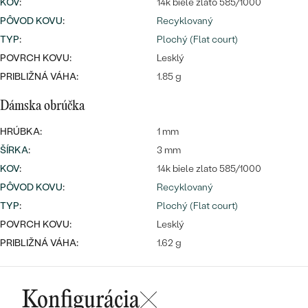
KOV
:
14k biele zlato 585/1000
PÔVOD KOVU
:
Recyklovaný
TYP
:
Plochý (Flat court)
POVRCH KOVU:
Lesklý
PRIBLIŽNÁ VÁHA:
1.85 g
Dámska obrúčka
HRÚBKA:
1 mm
ŠÍRKA
:
3 mm
KOV
:
14k biele zlato 585/1000
PÔVOD KOVU
:
Recyklovaný
TYP
:
Plochý (Flat court)
POVRCH KOVU:
Lesklý
PRIBLIŽNÁ VÁHA:
1.62 g
Konfigurácia