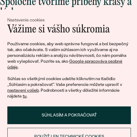
Spoločne tvoríme príbehy krásy a
lásky
Nastavenie cookies
Vážime si vášho súkromia
Pripojte sa k nám!
Používame cookies, aby web správne fungoval a bol bezpečný
tak, ako očakávate. S vaším súhlasom ich využívame aj na
personalizáciu reklám a analýzu návštevnosti, čo nám pomáha
web vylepšovať. Pozrite sa, ako
Google spracováva osobné
údaje
.
Súhlas so všetkými cookies udelíte kliknutím na tlačidlo
„Súhlasím a pokračovať". Vaše preferencie môžete upraviť v
nastavení volieb
. Podrobnosti a všetky dôležité informácie
© 2011 - 2026, Eppi.sk
nájdete
tu
.
SÚHLASÍM A POKRAČOVAŤ
POUŽIŤ LEN TECHNICKÉ COOKIES