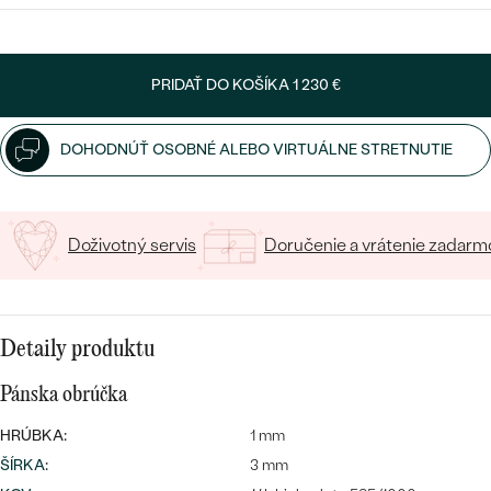
VYBERTE FONT
Napíšte iniciály/text
PRIDAŤ DO KOŠÍKA
1 230 €
15
/ 15 ZNAKOV
DOHODNÚŤ OSOBNÉ ALEBO VIRTUÁLNE STRETNUTIE
Bestsellery
Doživotný servis
Doručenie a vrátenie zadarm
OBJAVIŤ
Detaily produktu
Pánska obrúčka
HRÚBKA:
1 mm
ŠÍRKA
:
3 mm