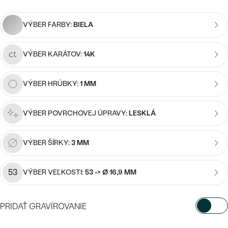
Najpredávanejšie
Najpredávanejšie
PODĽA TVARU DRAHOKAMU
náušnice
VÝBER FARBY:
BIELA
NA MIERU
prstene
VÝBER KARÁTOV:
14K
Personalizované
DIAMANTY
PREZRIEŤ
prívesky
VÝBER HRÚBKY:
1 MM
PREZRIEŤ
VÝBER POVRCHOVEJ ÚPRAVY:
LESKLÁ
OBJAVIŤ
Wave kolekcia
VÝBER ŠÍRKY:
3 MM
53
VÝBER VEĽKOSTI:
53 -> Ø 16,9 MM
OBJAVIŤ
PRIDAŤ GRAVÍROVANIE