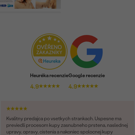
Heuréka recenzie
Google recenzie
4.9
4.9
Kvalitny predajca po vsetkych strankach. Uspesne ma
previedli procesom kupy zasnubneho prstena, naslednej
upravy, opravy, cistenia a nakoniec spolocnej kupy