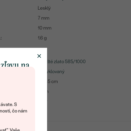
Lesklý
7 mm
10 mm
:
1.6 g
14k žlté zlato 585/1000
 zľavu na
Recyklovaný
klenot
40-45 cm
1 mm
objavte svet
Ankr
šperkov Eppi.
ávate. S
ítanie vám
nosti, čo nám
avový kód na
kup.
14k žlté zlato 585/1000
vať". Vaše