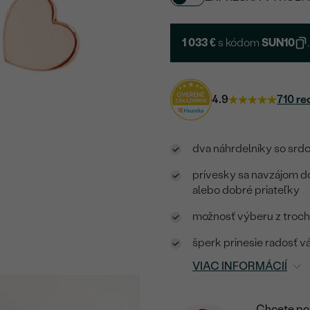
1 033 €
s kódom
SUN10
.
4.9
710 re
dva náhrdelníky so srd
prívesky sa navzájom d
alebo dobré priateľky
možnosť výberu z troch f
šperk prinesie radosť 
VIAC INFORMÁCIÍ
Chcete por