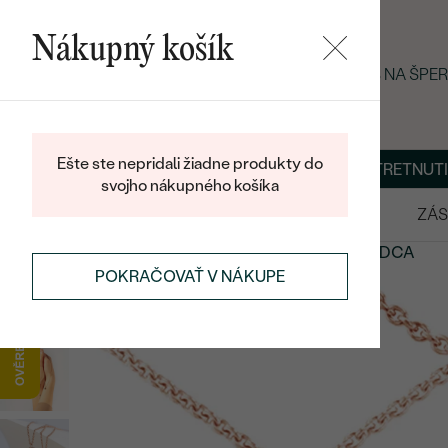
Nákupný košík
LETNÝ BLACK FRIDAY: −25 % NA ŠPE
Ešte ste nepridali žiadne produkty do
O NÁS
BLOG
ŠPERKY NA MIERU
DOHODNÚŤ STRETNUTI
svojho nákupného košíka
VÝPREDAJ
SVADOBNÉ OBRÚČKY
ZÁS
ŠPERKY
SYMBOLICKÉ ŠPERKY
ŠPERKY V TVARE SRDCA
POKRAČOVAŤ V NÁKUPE