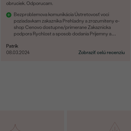
obruciek. Odporucam.
Bezproblemova komunikácia Ústretovosť voci
poziadavkam zakaznika Prehladny a zrozumiteny e-
shop Cenovo dostupne/primerane Zakaznicka
podpora Rychlost a sposob dodania Prijemny a
ludsky pristup zamestnancov
Patrik
08.03.2024
Zobraziť celú recenziu