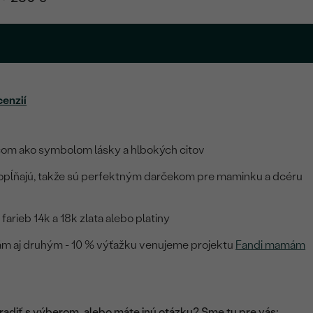
cenzií
com ako symbolom lásky a hlbokých citov
opĺňajú, takže sú perfektným darčekom pre maminku a dcéru
arieb 14k a 18k zlata alebo platiny
vám aj druhým - 10 % výťažku venujeme projektu
Fandi mamám
adiť s výberom, alebo máte inú otázku? Sme tu pre vás: