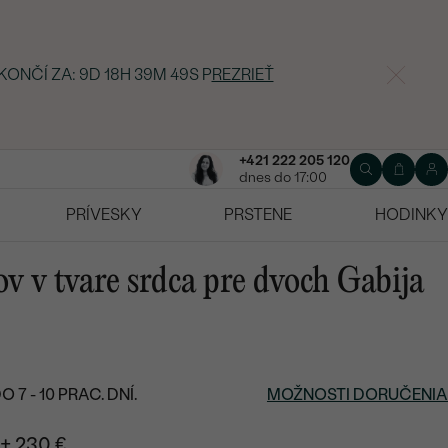
KONČÍ ZA:
9D 18H 39M 48S
P
REZRIEŤ
+421 222 205 120
dnes do 17:00
PRÍVESKY
PRSTENE
HODINKY
v v tvare srdca pre dvoch Gabija
7 - 10 PRAC. DNÍ.
MOŽNOSTI DORUČENIA
+ 230 €