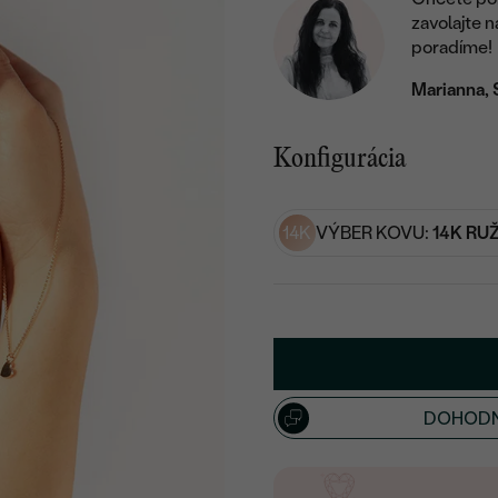
zavolajte 
poradíme!
Marianna, 
Konfigurácia
14K
VÝBER KOVU:
14K RU
DOHODN