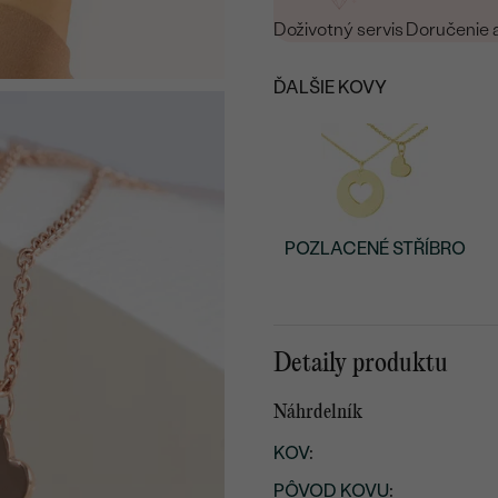
Doživotný servis
Doručenie 
ĎALŠIE KOVY
POZLACENÉ STŘÍBRO
Detaily produktu
Náhrdelník
KOV
:
PÔVOD KOVU
: