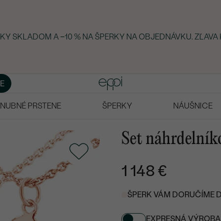
RKY SKLADOM A −10 % NA ŠPERKY NA OBJEDNÁVKU. ZĽAVA 
E
NUBNÉ PRSTENE
ŠPERKY
NÁUŠNICE
Set náhrdelníko
1 148 €
ŠPERK VÁM DORUČÍME DO 
EXPRESNÁ VÝROBA