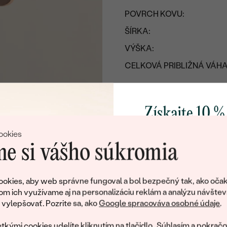
POVRCH KOVU:
ŠÍRKA:
VÝŠKA:
CELKOVÁ PRIBLIŽNÁ VÁHA
Detaily o retiazke
KOV
:
Získajte 10 %
PÔVOD KOVU
:
svoj prvý 
ookies
DĹŽKA
:
e si vášho súkromia
ŠÍRKA:
Pridajte sa k nám a 
TYP:
poctivo vyrábaných 
okies, aby web správne fungoval a bol bezpečný tak, ako očak
Ako darček na priv
om ich využívame aj na personalizáciu reklám a analýzu návštev
Náhrdelník
obratom pošleme zľ
ylepšovať. Pozrite sa, ako
Google spracováva osobné údaje
.
váš prvý ná
KOV
:
tkými cookies udelíte kliknutím na tlačidlo „Súhlasím a pokračo