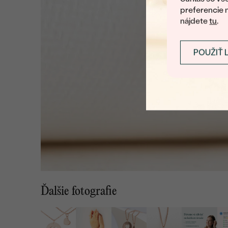
preferencie 
nájdete
tu
.
POUŽIŤ 
Ďalšie fotografie