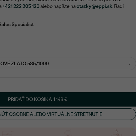
na
+421 222 205 120
alebo napíšte na
otazky@eppi.sk
. Radi
Sales Specialist
ŽOVÉ ZLATO 585/1000
PRIDAŤ DO KOŠÍKA
1 148 €
ÚŤ OSOBNÉ ALEBO VIRTUÁLNE STRETNUTIE