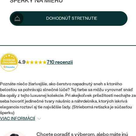
ŠPERKY NA MIERU
177 €
197 €
-11 %
KOMBINOVANÉ ZLATO
STRIEBORNÉ
POSTRANNÉ DRAHOKAMY
ZLATÉ
VÝPREDAJ
VÝPREDAJ
Možnosti doručenia
DOHODNÚŤ STRETNUTIE
PLATINOVÉ
HALO
PODĽA ŠTÝLU
STRIEBORNÉ
ŠPERKY ČO POMÁHAJÚ
PODĽA MATERIÁLU
JEDNODUCHÉ
159 €
s kódom
SUN10
.
TRI DRAHOKAMY
PLATINOVÉ
PODĽA ŠTÝLU
ZLATÉ
PODĽA TYPU
BEZ KAMEŇA
NAPICHOVACIE
VINTAGE
NÁUŠNICE
STRIEBORNÉ
PODĽA ŠTÝLU
4.9
710 recenzií
ETERNITY
KRUHOVÉ
SET ZÁSNUBNÉHO PRSTEŇA A
SOLITÉR
PRSTENE
PLATINOVÉ
OBRÚČOK
VYKROJENÉ
MINIMALISTICKÉ
Poznáte niečo žiarivejšie, ako čerstvo napadnutý sneh s ktorého
NARODENIE DIEŤAŤA
PRÍVESKY
belosťou sa pohrávajú slnečné lúče? Tej farbe sa môžu vyrovnať snáď
NETRADIČNÉ
VINTAGE
PODĽA ŠTÝLU
iba opály z tejto luxusnej kolekcie. Pri akejkoľvek príležitosti nechajte za
VISIACE
PERSONALIZOVANÉ
seba hovoriť jedinečné tvary náušníc a náhrdelníka, ktorých iskrivá
NÁRAMKY
ETERNITY
elegancia roztaví aj tie najväčšie ľady. (Strieborná retiazka je súčasťou
NETRADIČNÉ
ZOSTAVTE SI PRSTEŇ
SOLITÉR
šperku)
SO ZNAMENÍM ZVEROKRUHU
SETY
VIAC INFORMÁCIÍ
MINIMALISTICKÉ
ZAČAŤ S PRSTEŇOM
TEPANÉ
V TVARE SRDCA
MINIMALISTICKÉ
PÁNSKE ŠPERKY
Chcete poradiť s výberom, alebo máte inú