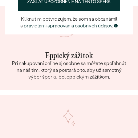
ZASLAŤ UPOZORNENIE NA TENTO ŠPERK
TVAR
:
Round
FARBA:
Biela
Kliknutím potvrdzujem, že som sa oboznámil
s
pravidlami spracovania osobných údajov
.
Eppický zážitok
Pri nakupovaní online aj osobne sa môžete spoľahnúť
na náš tím, ktorý sa postará o to, aby už samotný
výber šperku bol eppickým zážitkom.