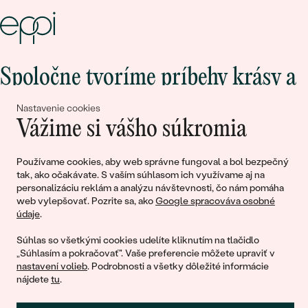
Spoločne tvoríme príbehy krásy a
lásky
Nastavenie cookies
Vážime si vášho súkromia
Pripojte sa k nám!
Používame cookies, aby web správne fungoval a bol bezpečný
tak, ako očakávate. S vaším súhlasom ich využívame aj na
personalizáciu reklám a analýzu návštevnosti, čo nám pomáha
web vylepšovať. Pozrite sa, ako
Google spracováva osobné
údaje
.
Súhlas so všetkými cookies udelíte kliknutím na tlačidlo
„Súhlasím a pokračovať". Vaše preferencie môžete upraviť v
nastavení volieb
. Podrobnosti a všetky dôležité informácie
© 2011 - 2026, Eppi.sk
nájdete
tu
.