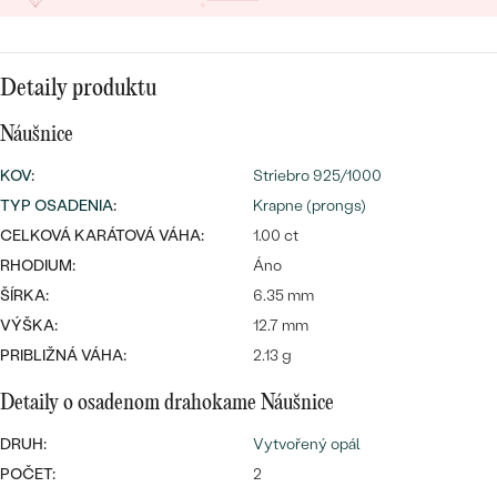
SALT AND PEPPER DIAMANT
LUXUSNÉ
CENOVO DOSTUPNÉ
S DRAHOKAMAMI
DRAHOKAM
Detaily produktu
LUXUSNÉ
S LAB GROWN DIAMANTMI
Najpredávanejšie
PODĽA MATERIÁLU
Náušnice
S PERLAMI
svadobné
ZLATO
KOV
:
Striebro 925/1000
TYP OSADENIA
:
Krapne (prongs)
obrúčky
PODĽA ŠTÝLU
PLATINA
CELKOVÁ KARÁTOVÁ VÁHA:
1.00 ct
PERSONALIZOVANÉ
RHODIUM:
Áno
STRIEBRO
ŠÍRKA:
6.35 mm
SYMBOLICKÉ
VÝŠKA:
12.7 mm
PREZRIEŤ
PRIBLIŽNÁ VÁHA:
2.13 g
MINIMALISTICKÉ
Detaily o osadenom drahokame Náušnice
PODĽA PRÍLEŽITOSTI
DRUH:
Vytvořený opál
POČET:
2
PODĽA FARBY