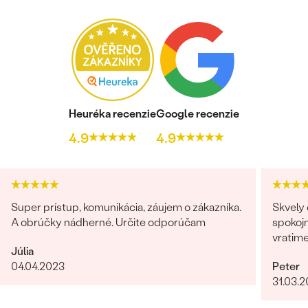
Bestsellery
Heuréka recenzie
Google recenzie
4.9
4.9
OBJAVIŤ
Super prístup, komunikácia, záujem o zákazníka.
Skvely 
A obrúčky nádherné. Určite odporúčam
spokojn
vratim
Júlia
04.04.2023
Peter
31.03.