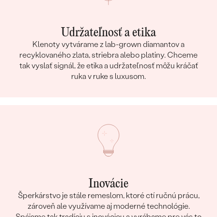
Udržateľnosť a etika
Klenoty vytvárame z lab-grown diamantov a
recyklovaného zlata, striebra alebo platiny. Chceme
tak vyslať signál, že etika a udržateľnosť môžu kráčať
ruka v ruke s luxusom.
Inovácie
Šperkárstvo je stále remeslom, ktoré ctí ručnú prácu,
zároveň ale využívame aj moderné technológie.
Spájame tak tradíciu s inováciou a vyrábame pre vás to