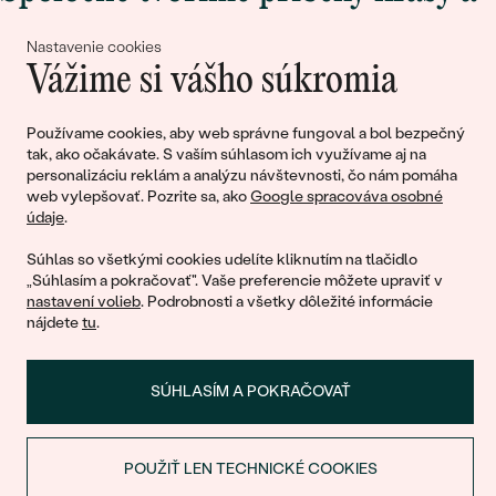
lásky
Nastavenie cookies
Vážime si vášho súkromia
Pripojte sa k nám!
Používame cookies, aby web správne fungoval a bol bezpečný
tak, ako očakávate. S vaším súhlasom ich využívame aj na
personalizáciu reklám a analýzu návštevnosti, čo nám pomáha
web vylepšovať. Pozrite sa, ako
Google spracováva osobné
údaje
.
Súhlas so všetkými cookies udelíte kliknutím na tlačidlo
„Súhlasím a pokračovať". Vaše preferencie môžete upraviť v
nastavení volieb
. Podrobnosti a všetky dôležité informácie
© 2011 - 2026, Eppi.sk
nájdete
tu
.
SÚHLASÍM A POKRAČOVAŤ
POUŽIŤ LEN TECHNICKÉ COOKIES