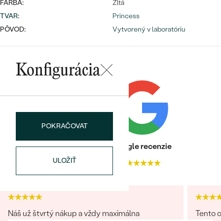
Najpredávanejšie
FARBA:
Žltá
Najpredávanejšie
PODĽA TVARU DRAHOKAMU
TVAR
:
Princess
náušnice
PÔVOD:
Vytvorený v laboratóriu
NA MIERU
prstene
Personalizované
DIAMANTY
Konfigurácia
PREZRIEŤ
prívesky
PREZRIEŤ
POKRAČOVAT
OBJAVIŤ
Wave kolekcia
Heuréka recenzie
Google recenzie
ULOŽIŤ
4.9
4.9
OBJAVIŤ
Náš už štvrtý nákup a vždy maximálna
Tento o