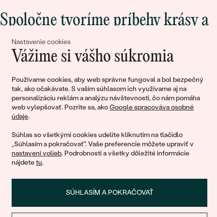
Spoločne tvoríme príbehy krásy a
lásky
Nastavenie cookies
Vážime si vášho súkromia
Pripojte sa k nám!
Používame cookies, aby web správne fungoval a bol bezpečný
tak, ako očakávate. S vaším súhlasom ich využívame aj na
personalizáciu reklám a analýzu návštevnosti, čo nám pomáha
web vylepšovať. Pozrite sa, ako
Google spracováva osobné
údaje
.
Súhlas so všetkými cookies udelíte kliknutím na tlačidlo
„Súhlasím a pokračovať". Vaše preferencie môžete upraviť v
nastavení volieb
. Podrobnosti a všetky dôležité informácie
© 2011 - 2026, Eppi.sk
nájdete
tu
.
SÚHLASÍM A POKRAČOVAŤ