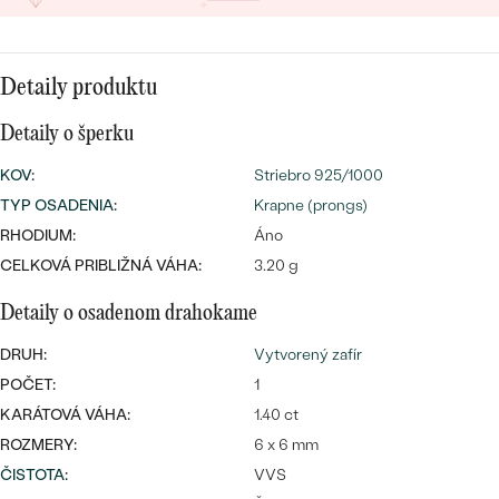
SALT AND PEPPER DIAMANT
LUXUSNÉ
CENOVO DOSTUPNÉ
S DRAHOKAMAMI
DRAHOKAM
Detaily produktu
LUXUSNÉ
S LAB GROWN DIAMANTMI
Najpredávanejšie
PODĽA MATERIÁLU
Detaily o šperku
S PERLAMI
svadobné
ZLATO
KOV
:
Striebro 925/1000
TYP OSADENIA
:
Krapne (prongs)
obrúčky
PODĽA ŠTÝLU
PLATINA
RHODIUM:
Áno
CELKOVÁ PRIBLIŽNÁ VÁHA:
PERSONALIZOVANÉ
3.20 g
STRIEBRO
Detaily o osadenom drahokame
SYMBOLICKÉ
PREZRIEŤ
DRUH:
Vytvorený zafír
MINIMALISTICKÉ
POČET:
1
KARÁTOVÁ VÁHA:
1.40 ct
PODĽA PRÍLEŽITOSTI
ROZMERY:
6 x 6 mm
ČISTOTA
:
VVS
PODĽA FARBY