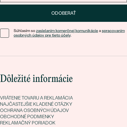
ODOBERAŤ
Súhlasím so
zasielaním komerčnej komunikácie
a
spracovaním
osobných údajov pre tieto účely
.
Dôležité informácie
VRÁTENIE TOVARU A REKLAMÁCIA
NAJČASTEJŠIE KLADENÉ OTÁZKY
OCHRANA OSOBNÝCH ÚDAJOV
OBCHODNÉ PODMIENKY
REKLAMAČNÝ PORIADOK