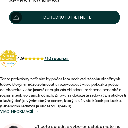
ŠPERKY NA MIERU
76 €
88 €
-14 %
KOMBINOVANÉ ZLATO
STRIEBORNÉ
POSTRANNÉ DRAHOKAMY
ZLATÉ
VÝPREDAJ
VÝPREDAJ
Možnosti doručenia
DOHODNÚŤ STRETNUTIE
PLATINOVÉ
HALO
PODĽA ŠTÝLU
STRIEBORNÉ
ŠPERKY ČO POMÁHAJÚ
PODĽA MATERIÁLU
JEDNODUCHÉ
68 €
s kódom
SUN10
.
TRI DRAHOKAMY
PLATINOVÉ
PODĽA ŠTÝLU
ZLATÉ
PODĽA TYPU
BEZ KAMEŇA
NAPICHOVACIE
VINTAGE
NÁUŠNICE
STRIEBORNÉ
PODĽA ŠTÝLU
4.9
710 recenzií
ETERNITY
KRUHOVÉ
SET ZÁSNUBNÉHO PRSTEŇA A
SOLITÉR
PRSTENE
PLATINOVÉ
OBRÚČOK
VYKROJENÉ
MINIMALISTICKÉ
Tento prekrásny zafír ako by počas leta nachytal zásobu slnečných
NARODENIE DIEŤAŤA
PRÍVESKY
lúčov, ktorými môže zohrievať a rozsvecovať vašu pokožku počas
NETRADIČNÉ
VINTAGE
PODĽA ŠTÝLU
celého roka. Jeho jasavá energia vás chladnou rozhodne nenechá a
VISIACE
PERSONALIZOVANÉ
rozjasní lesk vo vašich očiach. Znovu sa dokážete radovať z maličkostí
NÁRAMKY
ETERNITY
a každý deň je výnimočným darom, ktorý si užívate kúsok po kúsku.
NETRADIČNÉ
ZOSTAVTE SI PRSTEŇ
SOLITÉR
(Strieborná retiazka je súčasťou šperku)
SO ZNAMENÍM ZVEROKRUHU
SETY
VIAC INFORMÁCIÍ
MINIMALISTICKÉ
ZAČAŤ S PRSTEŇOM
TEPANÉ
V TVARE SRDCA
MINIMALISTICKÉ
PÁNSKE ŠPERKY
Chcete poradiť s výberom, alebo máte inú