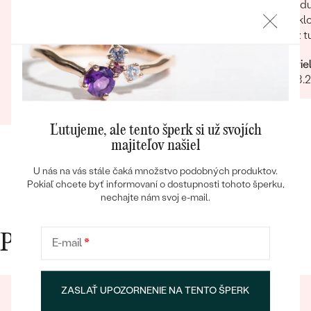
spokojnosť. Vždy si objednávky preverujú
dôvodu
telefonicky či je objednávka podľa naších
recyklo
predstáv či netreba niečo pozmeniť pred
čo už t
odoslaním. Odporúčam každému.
možnos
Rýchlosť Maximálna starostlivosť
Gabrie
namiesto príro
22.08.
Bratisl
Barbara
bola vž
Bestsellery
26.09.2022
Zobraziť celú recenziu
našej 
riešeni
Ľutujeme, ale tento šperk si už svojích
na všetky naše 
majiteľov našiel
zo záka
U nás na vás stále čaká množstvo podobných produktov.
skutočn
OBJAVIŤ
Pokiaľ chcete byť informovaní o dostupnosti tohoto šperku,
dokonal
nechajte nám svoj e-mail.
10/10.
Prečo nakupovať v Eppi
E-mail
*
ZASLAŤ UPOZORNENIE NA TENTO ŠPERK