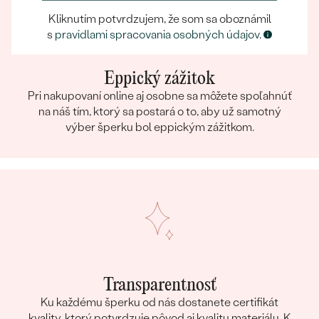
Kliknutím potvrdzujem, že som sa oboznámil
s
pravidlami spracovania osobných údajov
.
Eppický zážitok
Pri nakupovaní online aj osobne sa môžete spoľahnúť
na náš tím, ktorý sa postará o to, aby už samotný
výber šperku bol eppickým zážitkom.
Transparentnosť
Ku každému šperku od nás dostanete certifikát
kvality, ktorý potvrdzuje pôvod aj kvalitu materiálu. K