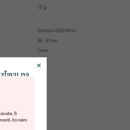
1.7 g
Striebro 925/1000
16 - 21 cm
1 mm
Ankr
 zľavu na
klenot
objavte svet
šperkov Eppi.
ávate. S
ítanie vám
nosti, čo nám
avový kód na