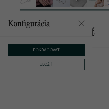
Konfigurácia
Mohlo by sa vám páčiť
POKRAČOVAT
Globe
Barr
SKLADOM
€ 119
€ 159
ULOŽIŤ