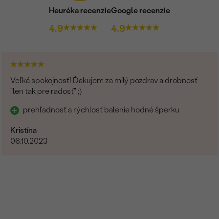
Heuréka recenzie
Google recenzie
4.9
4.9
Veľká spokojnosť! Ďakujem za milý pozdrav a drobnosť
"len tak pre radosť" ;)
prehľadnosť a rýchlosť balenie hodné šperku
Kristína
06.10.2023