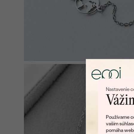
Nastavenie c
Vážim
Používame co
vaším súhlas
pomáha web v