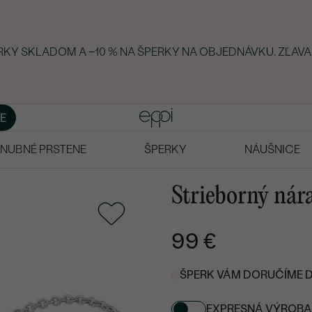
ERKY SKLADOM A −10 % NA ŠPERKY NA OBJEDNÁVKU. ZĽAVA
E
NUBNÉ PRSTENE
ŠPERKY
NÁUŠNICE
Strieborný ná
99 €
ŠPERK VÁM DORUČÍME DO 
EXPRESNÁ VÝROBA