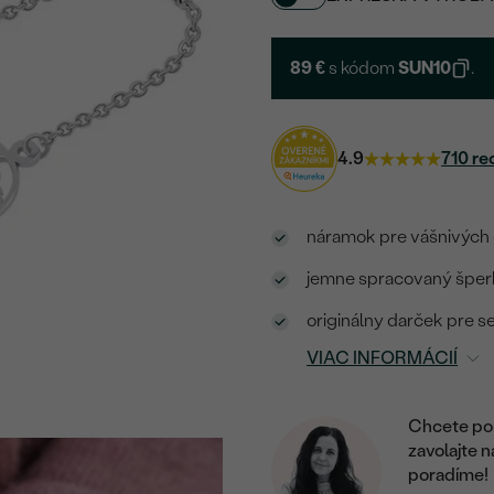
89 €
s kódom
SUN10
.
4.9
710 re
náramok pre vášnivých 
jemne spracovaný šperk 
originálny darček pre 
VIAC INFORMÁCIÍ
Chcete por
zavolajte 
poradíme!