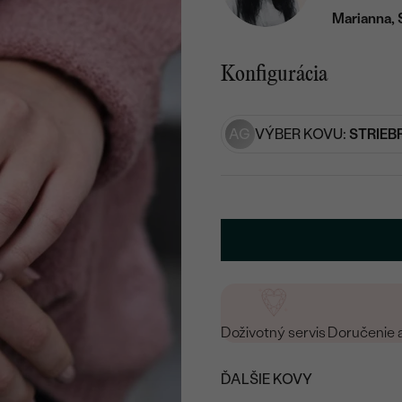
Marianna, 
Konfigurácia
AG
VÝBER KOVU:
STRIEB
Doživotný servis
Doručenie 
ĎALŠIE KOVY