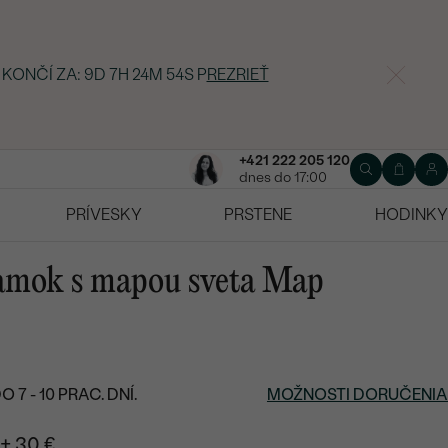
 KONČÍ ZA:
9D 7H 24M 53S
P
REZRIEŤ
+421 222 205 120
dnes do 17:00
PRÍVESKY
PRSTENE
HODINKY
ramok s mapou sveta Map
7 - 10 PRAC. DNÍ.
MOŽNOSTI DORUČENIA
+ 30 €