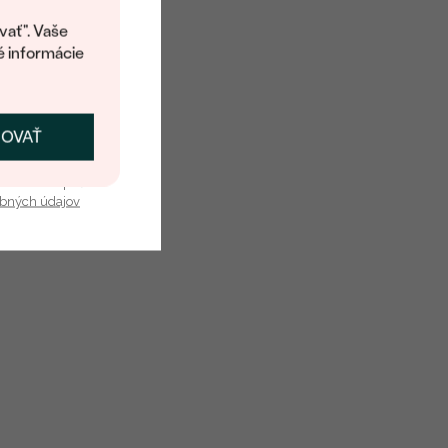
kup.
vať". Vaše
é informácie
ČOVAŤ
kať zľavu
u nás v bezpečí.
obných údajov