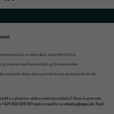
cenzií
cestovateľov a milovníkov dobrodružstva
je možné nosiť na cestách aj do kancelárie
seba samých alebo ako spomienka na spoločené chvíle
adiť s výberom, alebo máte inú otázku? Sme tu pre vás:
na
+421 222 205 120
alebo napíšte na
otazky@eppi.sk
. Radi