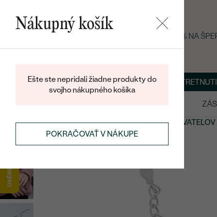
Nákupný košík
LETNÝ BLACK FRIDAY: −25 % NA ŠP
Ešte ste nepridali žiadne produkty do
O NÁS
BLOG
ŠPERKY NA MIERU
DOHODNÚŤ STRETNUTI
svojho nákupného košíka
VÝPREDAJ
SVADOBNÉ OBRÚČKY
ZÁS
ŠPERKY
SYMBOLICKÉ ŠPERKY
ŠPERKY PRE CESTOVATEĽOV
POKRAČOVAŤ V NÁKUPE