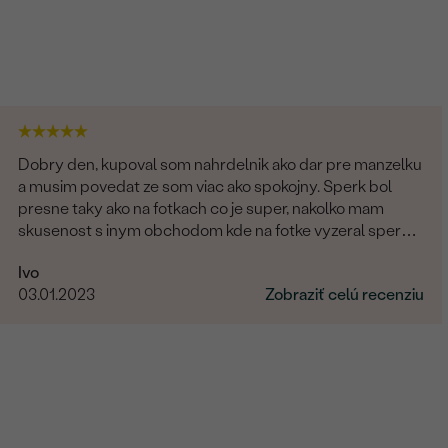
Dobry den, kupoval som nahrdelnik ako dar pre manzelku
a musim povedat ze som viac ako spokojny. Sperk bol
presne taky ako na fotkach co je super, nakolko mam
skusenost s inym obchodom kde na fotke vyzeral sperk
giganticky a prisla "miniatura". V tomto obchode fotka
Ivo
presne velkostne sedi s realitou (foto na krku). Naviac
03.01.2023
Zobraziť celú recenziu
sperk prisiel krasne zabaleny aj s rucne pisanym
odkazom. Moznost vyberu certifikatu elektronicky
alebobv papierovej forme, obrovsky vyber kamenov. No
super. Nabuduce budem urcite este objednavat!