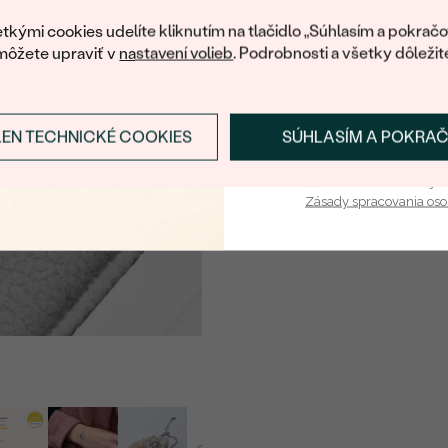
váš prvý ná
tkými cookies udelíte kliknutím na tlačidlo „Súhlasím a pokračo
môžete upraviť v
nastavení volieb
. Podrobnosti a všetky dôležit
LEN TECHNICKÉ COOKIES
SÚHLASÍM A POKRA
Prihlásiť sa a zís
Vaša e-mailová adresa je 
Zásady spracovania os