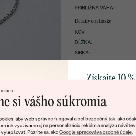
PRIBLIŽNÁ VÁHA:
Detaily o retiazke
KOV
:
DĹŽKA
:
ŠÍRKA:
TYP:
Získajte 10 %
svoj prvý 
ookies
e si vášho súkromia
Pridajte sa k nám a 
poctivo vyrábaných 
okies, aby web správne fungoval a bol bezpečný tak, ako očak
Ako darček na priv
om ich využívame aj na personalizáciu reklám a analýzu návštev
obratom pošleme zľ
ylepšovať. Pozrite sa, ako
Google spracováva osobné údaje
.