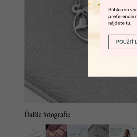
Súhlas so vše
preferencie 
nájdete
tu
.
POUŽIŤ 
Ďalšie fotografie