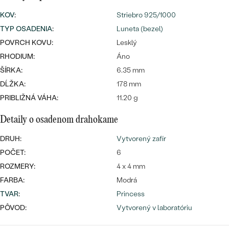
SALT AND PEPPER DIAMANT
LUXUSNÉ
KOV
:
Striebro 925/1000
CENOVO DOSTUPNÉ
S DRAHOKAMAMI
DRAHOKAM
TYP OSADENIA
:
Luneta (bezel)
LUXUSNÉ
POVRCH KOVU:
S LAB GROWN DIAMANTMI
Lesklý
Najpredávanejšie
RHODIUM:
Áno
PODĽA MATERIÁLU
S PERLAMI
ŠÍRKA:
6.35 mm
svadobné
ZLATO
DĹŽKA:
178 mm
PRIBLIŽNÁ VÁHA:
11.20 g
obrúčky
PODĽA ŠTÝLU
PLATINA
Detaily o osadenom drahokame
PERSONALIZOVANÉ
STRIEBRO
DRUH:
Vytvorený zafír
SYMBOLICKÉ
PREZRIEŤ
POČET:
6
ROZMERY:
4 x 4 mm
MINIMALISTICKÉ
FARBA:
Modrá
TVAR
:
Princess
PODĽA PRÍLEŽITOSTI
PÔVOD:
Vytvorený v laboratóriu
PODĽA FARBY