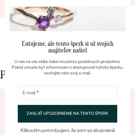
Kristína
06.10.2023
Zobraziť celú recenziu
Ľutujeme, ale tento šperk si už svojích
Bestsellery
majiteľov našiel
U nás na vás stále čaká množstvo podobných produktov.
Pokiaľ chcete byť informovaní o dostupnosti tohoto šperku,
Prečo nakupovať v Eppi
nechajte nám svoj e-mail.
OBJAVIŤ
E-mail
*
ZASLAŤ UPOZORNENIE NA TENTO ŠPERK
Kliknutím potvrdzujem, že som sa oboznámil