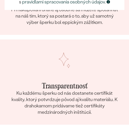
Eppický zážitok
s
pravidlami spracovania osobných údajov
.
Pri nakupovaní online aj osobne sa môžete spoľahnúť
na náš tím, ktorý sa postará o to, aby už samotný
výber šperku bol eppickým zážitkom.
Transparentnosť
Ku každému šperku od nás dostanete certifikát
kvality, ktorý potvrdzuje pôvod aj kvalitu materiálu. K
drahokamom pridávame tiež certifikáty
medzinárodných inštitúcií.