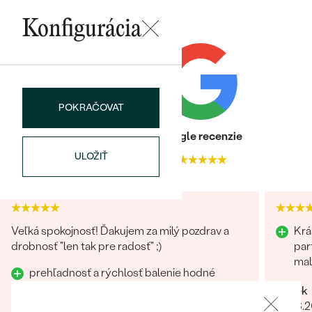
Najpredávanejšie
Najpredávanejšie
PODĽA TVARU DRAHOKAMU
Konfigurácia
náušnice
NA MIERU
prstene
Personalizované
DIAMANTY
PREZRIEŤ
POKRAČOVAT
prívesky
PREZRIEŤ
Heuréka recenzie
Google recenzie
ULOŽIŤ
4.9
4.9
OBJAVIŤ
Wave kolekcia
Veľká spokojnosť! Ďakujem za milý pozdrav a
Krá
drobnosť "len tak pre radosť" ;)
par
mal
OBJAVIŤ
prehľadnosť a rýchlosť balenie hodné
šperku
Marek
16.06.