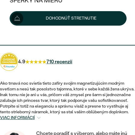
ŠPERKY NA MIERU
195 €
KOMBINOVANÉ ZLATO
STRIEBORNÉ
POSTRANNÉ DRAHOKAMY
ZLATÉ
VÝPREDAJ
VÝPREDAJ
Možnosti doručenia
DOHODNÚŤ STRETNUTIE
PLATINOVÉ
HALO
PODĽA ŠTÝLU
STRIEBORNÉ
ŠPERKY ČO POMÁHAJÚ
PODĽA MATERIÁLU
JEDNODUCHÉ
176 €
s kódom
SUN10
.
TRI DRAHOKAMY
PLATINOVÉ
PODĽA ŠTÝLU
ZLATÉ
PODĽA TYPU
BEZ KAMEŇA
NAPICHOVACIE
VINTAGE
NÁUŠNICE
STRIEBORNÉ
PODĽA ŠTÝLU
4.9
710 recenzií
ETERNITY
KRUHOVÉ
SET ZÁSNUBNÉHO PRSTEŇA A
SOLITÉR
PRSTENE
PLATINOVÉ
OBRÚČOK
VYKROJENÉ
MINIMALISTICKÉ
Ako tmavá noc svietia tieto zafíry svojím magnetizujúcim modrým
NARODENIE DIEŤAŤA
PRÍVESKY
svetlom a nesú tak posolstvo tajomna, ktoré v sebe každá žena ukrýva.
NETRADIČNÉ
VINTAGE
PODĽA ŠTÝLU
Inak tomu nie je ani u vás, pričom váš zmysel pre šarm si jednoznačne
VISIACE
PERSONALIZOVANÉ
zaľubuje ich princess tvar, ktorý tak podporuje vašu sofistikovanosť.
NÁRAMKY
ETERNITY
Potrpíte si totiž na eleganciu a správnu visáž a presne to vystihuje aj
NETRADIČNÉ
ZOSTAVTE SI PRSTEŇ
SOLITÉR
tento strieborný náramok, ktorý sa stal vaším obľúbeným doplnkom.
SO ZNAMENÍM ZVEROKRUHU
SETY
VIAC INFORMÁCIÍ
MINIMALISTICKÉ
ZAČAŤ S PRSTEŇOM
TEPANÉ
V TVARE SRDCA
MINIMALISTICKÉ
PÁNSKE ŠPERKY
Chcete poradiť s výberom, alebo máte inú