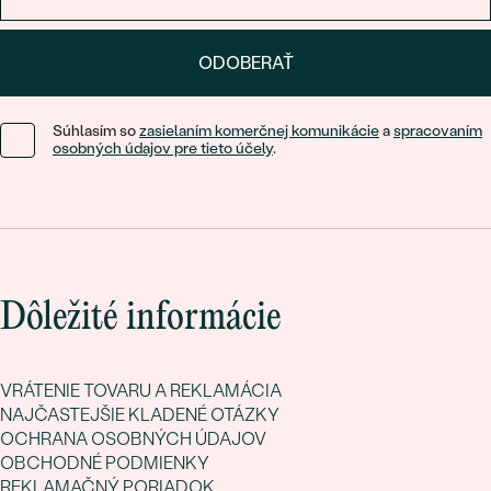
ODOBERAŤ
Súhlasím so
zasielaním komerčnej komunikácie
a
spracovaním
osobných údajov pre tieto účely
.
Dôležité informácie
VRÁTENIE TOVARU A REKLAMÁCIA
NAJČASTEJŠIE KLADENÉ OTÁZKY
OCHRANA OSOBNÝCH ÚDAJOV
OBCHODNÉ PODMIENKY
REKLAMAČNÝ PORIADOK