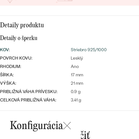
SALT AND PEPPER DIAMANT
LUXUSNÉ
CENOVO DOSTUPNÉ
S DRAHOKAMAMI
DRAHOKAM
Detaily produktu
LUXUSNÉ
S LAB GROWN DIAMANTMI
Najpredávanejšie
PODĽA MATERIÁLU
Detaily o šperku
S PERLAMI
svadobné
ZLATO
KOV
:
Striebro 925/1000
POVRCH KOVU:
Lesklý
obrúčky
PODĽA ŠTÝLU
PLATINA
RHODIUM:
Ano
PERSONALIZOVANÉ
ŠÍRKA:
17 mm
STRIEBRO
VÝŠKA:
21 mm
SYMBOLICKÉ
PRIBLIŽNÁ VÁHA PRÍVESKU:
0.9 g
PREZRIEŤ
CELKOVÁ PRIBLIŽNÁ VÁHA:
3.41 g
MINIMALISTICKÉ
PODĽA PRÍLEŽITOSTI
Konfigurácia
Mohlo by sa vám páčiť
PODĽA FARBY