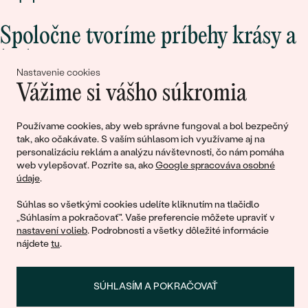
Spoločne tvoríme príbehy krásy a
lásky
Nastavenie cookies
Vážime si vášho súkromia
Pripojte sa k nám!
Používame cookies, aby web správne fungoval a bol bezpečný
tak, ako očakávate. S vaším súhlasom ich využívame aj na
personalizáciu reklám a analýzu návštevnosti, čo nám pomáha
web vylepšovať. Pozrite sa, ako
Google spracováva osobné
údaje
.
Súhlas so všetkými cookies udelíte kliknutím na tlačidlo
„Súhlasím a pokračovať". Vaše preferencie môžete upraviť v
nastavení volieb
. Podrobnosti a všetky dôležité informácie
© 2011 - 2026, Eppi.sk
nájdete
tu
.
SÚHLASÍM A POKRAČOVAŤ