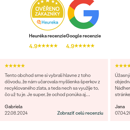
Heuréka recenzie
Google recenzie
Bestsellery
4.9
4.9
OBJAVIŤ
Tento obchod sme si vybrali hlavne z toho
Úžasný 
dôvodu, že nám učarovala myšlienka šperkov z
objedn
recyklovaného zlata, a teda nech sa využije to,
Nádhern
čo už tu je. Je super, že ochod ponúka aj
stránk
možnosť vybrať si lab-grown diamanty
Gabriela
Jana
namiesto prírodných. Čo sa týka showroomu v
22.08.2024
Zobraziť celú recenziu
07.04.
Bratislave, môžem len odporúčať. Pani Marianna
bola vždy veľmi milá, ochotná a trpezlivá pri
našej voľbe. Vo všetkom nám pomohla a hľadala