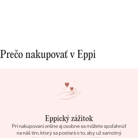
riešenia na naše požiadavky. Promtne reagovala
na všetky naše otázky. Aj keď bola moja obrúčka
zo zákazkovej výroby a videla som ju v
skutočnosti až doma po doručení, bola taká
dokonalá, ako som si predstavovala. Za nás
10/10.
Prečo nakupovať v Eppi
Eppický zážitok
Pri nakupovaní online aj osobne sa môžete spoľahnúť
na náš tím, ktorý sa postará o to, aby už samotný