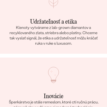
Udržateľnosť a etika
Klenoty vytvárame z lab-grown diamantov a
recyklovaného zlata, striebra alebo platiny. Chceme
tak vyslať signál, že etika a udržateľnosť môžu kráčať
ruka v ruke s luxusom.
Inovácie
Šperkárstvo je stále remeslom, ktoré ctí ručnú prácu,