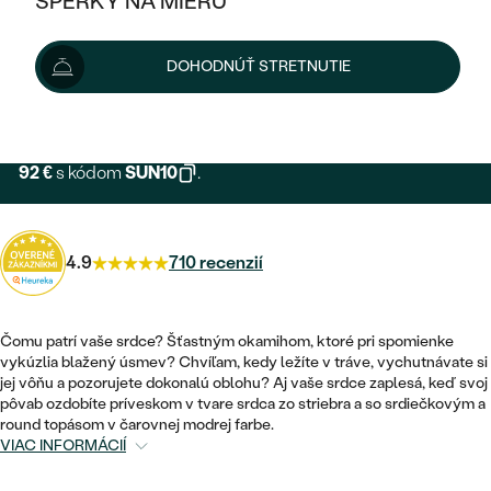
ŠPERKY NA MIERU
KOMBINOVANÉ ZLATO
STRIEBORNÉ
POSTRANNÉ DRAHOKAMY
ZLATÉ
VÝPREDAJ
102 €
VÝPREDAJ
DOHODNÚŤ STRETNUTIE
PLATINOVÉ
HALO
PODĽA ŠTÝLU
STRIEBORNÉ
ŠPERKY ČO POMÁHAJÚ
Možnosti doručenia
PODĽA MATERIÁLU
JEDNODUCHÉ
TRI DRAHOKAMY
PLATINOVÉ
PODĽA ŠTÝLU
ZLATÉ
PODĽA TYPU
92 €
s kódom
SUN10
.
BEZ KAMEŇA
NAPICHOVACIE
VINTAGE
NÁUŠNICE
STRIEBORNÉ
PODĽA ŠTÝLU
ETERNITY
KRUHOVÉ
SET ZÁSNUBNÉHO PRSTEŇA A
SOLITÉR
PRSTENE
4.9
710 recenzií
PLATINOVÉ
OBRÚČOK
VYKROJENÉ
MINIMALISTICKÉ
NARODENIE DIEŤAŤA
PRÍVESKY
NETRADIČNÉ
VINTAGE
PODĽA ŠTÝLU
Čomu patrí vaše srdce? Šťastným okamihom, ktoré pri spomienke
VISIACE
vykúzlia blažený úsmev? Chvíľam, kedy ležíte v tráve, vychutnávate si
PERSONALIZOVANÉ
NÁRAMKY
jej vôňu a pozorujete dokonalú oblohu? Aj vaše srdce zaplesá, keď svoj
ETERNITY
NETRADIČNÉ
ZOSTAVTE SI PRSTEŇ
SOLITÉR
pôvab ozdobíte príveskom v tvare srdca zo striebra a so srdiečkovým a
SO ZNAMENÍM ZVEROKRUHU
SETY
round topásom v čarovnej modrej farbe.
MINIMALISTICKÉ
ZAČAŤ S PRSTEŇOM
TEPANÉ
VIAC INFORMÁCIÍ
V TVARE SRDCA
MINIMALISTICKÉ
PÁNSKE ŠPERKY