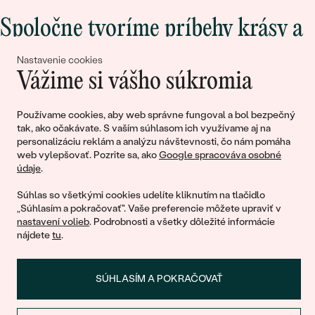
Spoločne tvoríme príbehy krásy a
lásky
Nastavenie cookies
Vážime si vášho súkromia
Pripojte sa k nám!
Používame cookies, aby web správne fungoval a bol bezpečný
tak, ako očakávate. S vaším súhlasom ich využívame aj na
personalizáciu reklám a analýzu návštevnosti, čo nám pomáha
web vylepšovať. Pozrite sa, ako
Google spracováva osobné
údaje
.
Súhlas so všetkými cookies udelíte kliknutím na tlačidlo
„Súhlasím a pokračovať". Vaše preferencie môžete upraviť v
nastavení volieb
. Podrobnosti a všetky dôležité informácie
© 2011 - 2026, Eppi.sk
nájdete
tu
.
SÚHLASÍM A POKRAČOVAŤ