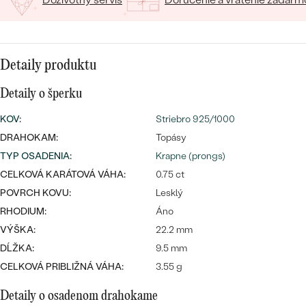
SALT AND PEPPER DIAMANT
LUXUSNÉ
CENOVO DOSTUPNÉ
S DRAHOKAMAMI
DRAHOKAM
LUXUSNÉ
S LAB GROWN DIAMANTMI
Najpredávanejšie
Detaily produktu
PODĽA MATERIÁLU
S PERLAMI
Detaily o šperku
svadobné
ZLATO
KOV
:
Striebro 925/1000
obrúčky
PODĽA ŠTÝLU
PLATINA
DRAHOKAM:
Topásy
TYP OSADENIA
:
Krapne (prongs)
PERSONALIZOVANÉ
STRIEBRO
CELKOVÁ KARÁTOVÁ VÁHA:
0.75 ct
POVRCH KOVU:
Lesklý
SYMBOLICKÉ
PREZRIEŤ
RHODIUM:
Áno
MINIMALISTICKÉ
VÝŠKA:
22.2 mm
DĹŽKA:
9.5 mm
PODĽA PRÍLEŽITOSTI
CELKOVÁ PRIBLIŽNÁ VÁHA:
3.55 g
PODĽA FARBY
Detaily o osadenom drahokame