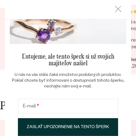
Krásny milý náhrdelník s príbehom. Ponuka
Veľká s
výberu krabičky, balenia.... je milým
drobnos
prekvapením, plus ešte ďalší bonus prianie.
pre
Úžasné! Ešte som sa s takým niečím nestretla...
Bestsellery
šp
určite odporúčam
Mária
Ľutujeme, ale tento šperk si už svojích
Kristín
23.02.2024
Zobraziť celú recenziu
majiteľov našiel
06.10.
U nás na vás stále čaká množstvo podobných produktov.
OBJAVIŤ
Pokiaľ chcete byť informovaní o dostupnosti tohoto šperku,
nechajte nám svoj e-mail.
Prečo nakupovať v Eppi
E-mail
*
ZASLAŤ UPOZORNENIE NA TENTO ŠPERK