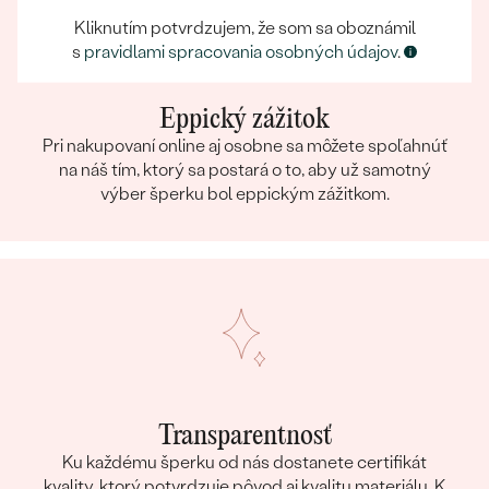
Kliknutím potvrdzujem, že som sa oboznámil
s
pravidlami spracovania osobných údajov
.
Eppický zážitok
Pri nakupovaní online aj osobne sa môžete spoľahnúť
na náš tím, ktorý sa postará o to, aby už samotný
výber šperku bol eppickým zážitkom.
Transparentnosť
Ku každému šperku od nás dostanete certifikát
kvality, ktorý potvrdzuje pôvod aj kvalitu materiálu. K