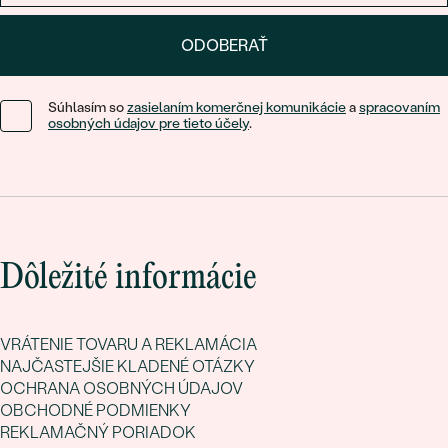
ODOBERAŤ
Súhlasím so
zasielaním komerčnej komunikácie
a
spracovaním
osobných údajov pre tieto účely
.
Dôležité informácie
VRÁTENIE TOVARU A REKLAMÁCIA
NAJČASTEJŠIE KLADENÉ OTÁZKY
OCHRANA OSOBNÝCH ÚDAJOV
OBCHODNÉ PODMIENKY
REKLAMAČNÝ PORIADOK