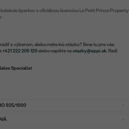
lekcie šperkov s oficiálnou licenciou Le Petit Prince Property
u
adiť s výberom, alebo máte inú otázku? Sme tu pre vás:
na
+421 222 205 120
alebo napíšte na
otazky@eppi.sk
. Radi
Sales Specialist
RO 925/1000
OVÁ