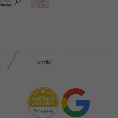
Malý princ
SKLADOM
od € 519