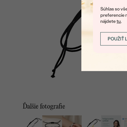
Súhlas so vše
preferencie 
nájdete
tu
.
POUŽIŤ 
Ďalšie fotografie