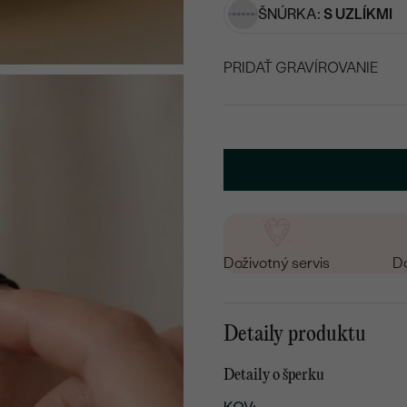
ŠNÚRKA:
S UZLÍKMI
PRIDAŤ GRAVÍROVANIE
VYBERTE FONT
Napíšte iniciály/text
26
/ 26 ZNAKOV
Doživotný servis
Do
Detaily produktu
Detaily o šperku