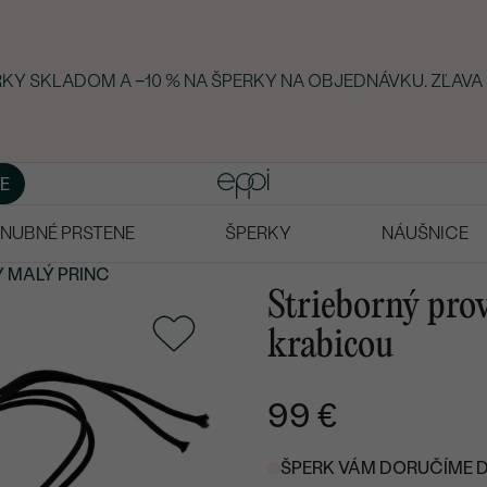
ERKY SKLADOM A −10 % NA ŠPERKY NA OBJEDNÁVKU. ZĽAVA
E
NUBNÉ PRSTENE
ŠPERKY
NÁUŠNICE
 MALÝ PRINC
Strieborný pro
krabicou
99 €
ŠPERK VÁM DORUČÍME DO 