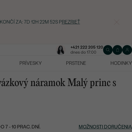
 KONČÍ ZA:
7D 12H 22M 51S
P
REZRIEŤ
+421 222 205 120
dnes do 17:00
PRÍVESKY
PRSTENE
HODINKY
vázkový náramok Malý princ s
7 - 10 PRAC. DNÍ.
MOŽNOSTI DORUČENIA