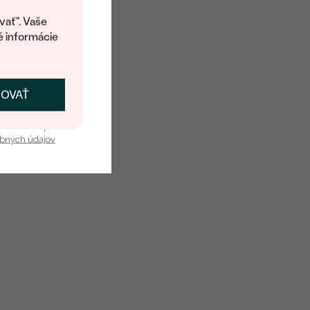
kup.
vať". Vaše
é informácie
ČOVAŤ
kať zľavu
u nás v bezpečí.
obných údajov