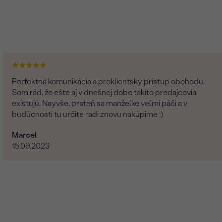
Perfektná komunikácia a proklientský prístup obchodu.
Som rád, že ešte aj v dnešnej dobe takíto predajcovia
existujú. Nayvše, prsteň sa manželke veľmi páči a v
budúcnosti tu určite radi znovu nakúpime :)
Marcel
15.09.2023