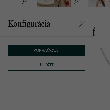
Konfigurácia
Mohlo by sa vám páčiť
POKRAČOVAT
Malý princ
Malý princ
od € 519
€ 109
ULOŽIŤ