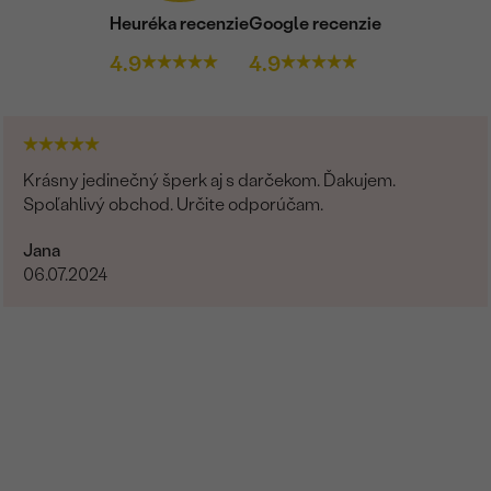
Heuréka recenzie
Google recenzie
4.9
4.9
Krásny jedinečný šperk aj s darčekom. Ďakujem.
Spoľahlivý obchod. Určite odporúčam.
Jana
06.07.2024