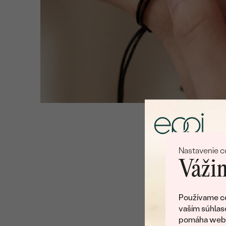
Nastavenie c
Vážim
Používame co
vaším súhlas
pomáha web v