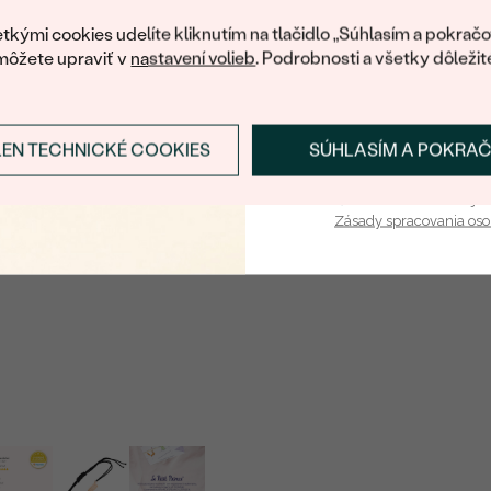
váš prvý ná
tkými cookies udelíte kliknutím na tlačidlo „Súhlasím a pokračo
môžete upraviť v
nastavení volieb
. Podrobnosti a všetky dôležit
LEN TECHNICKÉ COOKIES
SÚHLASÍM A POKRA
Prihlásiť sa a zís
Vaša e-mailová adresa je 
Zásady spracovania os