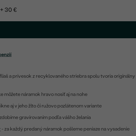
+ 30 €
cenzií
iaš a prívesok z recyklovaného striebra spolu tvoria originálny
ke môžete náramok hravo nosiť aj na nohe
kne aj v jeho žlto či ružovo pozlátenom variante
ozdobíme gravírovaním podľa vášho želania
y
- za každý predaný náramok pošleme peniaze na vysadenie