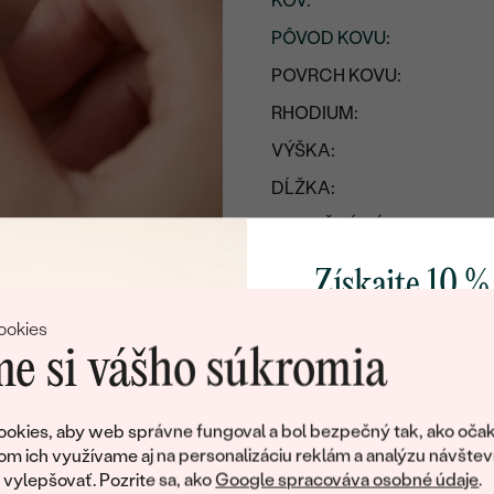
KOV
:
PÔVOD KOVU
:
POVRCH KOVU:
RHODIUM:
VÝŠKA:
DĹŽKA:
PRIBLIŽNÁ VÁHA:
Získajte 10 %
svoj prvý 
ookies
e si vášho súkromia
Pridajte sa k nám a 
poctivo vyrábaných 
okies, aby web správne fungoval a bol bezpečný tak, ako očak
Ako darček na priv
om ich využívame aj na personalizáciu reklám a analýzu návštev
obratom pošleme zľ
ylepšovať. Pozrite sa, ako
Google spracováva osobné údaje
.