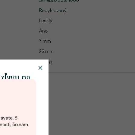
Striebro 925/1000
Recyklovaný
Lesklý
Áno
7 mm
23 mm
0.64 g
 zľavu na
klenot
objavte svet
šperkov Eppi.
ávate. S
ítanie vám
nosti, čo nám
avový kód na