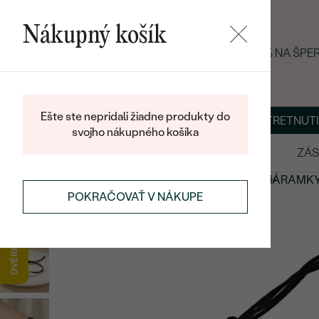
Nákupný košík
LETNÝ BLACK FRIDAY: −25 % NA ŠP
Ešte ste nepridali žiadne produkty do
O NÁS
BLOG
ŠPERKY NA MIERU
DOHODNÚŤ STRETNUTI
svojho nákupného košíka
VÝPREDAJ
SVADOBNÉ OBRÚČKY
ZÁS
ŠPERKY
KOLEKCIE ŠPERKOV
ŠPERKY MALÝ PRINC
NÁRAMKY
POKRAČOVAŤ V NÁKUPE