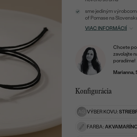
sme jediným výrobcom ko
of Pomase na Slovensk
VIAC INFORMÁCIÍ
Chcete por
zavolajte 
poradíme!
Marianna, 
Konfigurácia
AG
VÝBER KOVU:
STRIEB
FARBA:
AKVAMARÍN