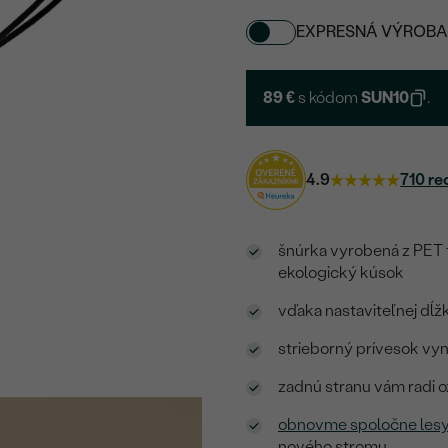
EXPRESNÁ VÝROBA
89 €
s kódom
SUN10
.
4.9
710 re
šnúrka vyrobená z PET fl
ekologický kúsok
vďaka nastaviteľnej dĺž
strieborný prívesok vyni
zadnú stranu vám radi 
obnovme spoločne les
nového stromu