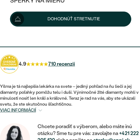
ŠPERKY NA MIERU
5 980 €
KOMBINOVANÉ ZLATO
STRIEBORNÉ
POSTRANNÉ DRAHOKAMY
ZLATÉ
VÝPREDAJ
VÝPREDAJ
Možnosti doručenia
DOHODNÚŤ STRETNUTIE
PLATINOVÉ
HALO
PODĽA ŠTÝLU
STRIEBORNÉ
ŠPERKY ČO POMÁHAJÚ
PODĽA MATERIÁLU
JEDNODUCHÉ
5 382 €
s kódom
SUN10
.
TRI DRAHOKAMY
PLATINOVÉ
PODĽA ŠTÝLU
ZLATÉ
PODĽA TYPU
BEZ KAMEŇA
NAPICHOVACIE
VINTAGE
NÁUŠNICE
STRIEBORNÉ
PODĽA ŠTÝLU
4.9
710 recenzií
ETERNITY
KRUHOVÉ
SET ZÁSNUBNÉHO PRSTEŇA A
SOLITÉR
PRSTENE
PLATINOVÉ
OBRÚČOK
VYKROJENÉ
MINIMALISTICKÉ
Yilma je tá najlepšia lekárka na svete – jediný pohľad na ňu lieči a jej
NARODENIE DIEŤAŤA
PRÍVESKY
diamanty poľahky pomôžu telu i duši. Výnimočné žlté diamanty mohli v
NETRADIČNÉ
VINTAGE
PODĽA ŠTÝLU
minulosti nosiť len králi a kráľovné. Teraz je rad na vás, aby ste ukázali
VISIACE
PERSONALIZOVANÉ
svetu, že ste skutočnou šľachtičnou.
NÁRAMKY
ETERNITY
VIAC INFORMÁCIÍ
NETRADIČNÉ
ZOSTAVTE SI PRSTEŇ
SOLITÉR
SO ZNAMENÍM ZVEROKRUHU
SETY
MINIMALISTICKÉ
ZAČAŤ S PRSTEŇOM
Chcete poradiť s výberom, alebo máte inú
TEPANÉ
V TVARE SRDCA
otázku? Sme tu pre vás: zavolajte na
+421 222
MINIMALISTICKÉ
PÁNSKE ŠPERKY