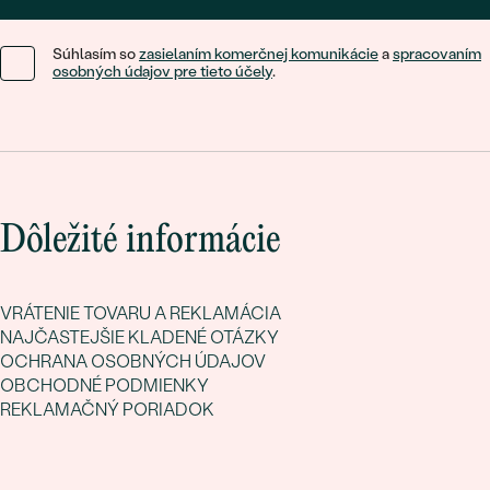
Súhlasím so
zasielaním komerčnej komunikácie
a
spracovaním
osobných údajov pre tieto účely
.
Dôležité informácie
VRÁTENIE TOVARU A REKLAMÁCIA
NAJČASTEJŠIE KLADENÉ OTÁZKY
OCHRANA OSOBNÝCH ÚDAJOV
OBCHODNÉ PODMIENKY
REKLAMAČNÝ PORIADOK