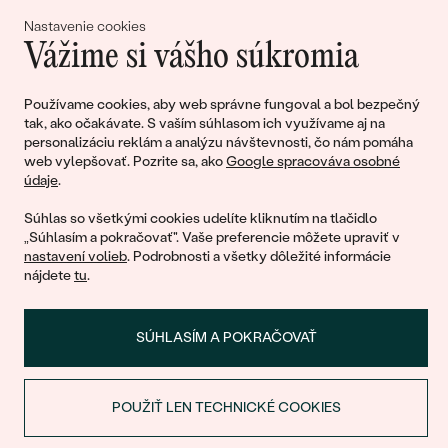
lásky
Nastavenie cookies
Vážime si vášho súkromia
Pripojte sa k nám!
Používame cookies, aby web správne fungoval a bol bezpečný
tak, ako očakávate. S vaším súhlasom ich využívame aj na
personalizáciu reklám a analýzu návštevnosti, čo nám pomáha
web vylepšovať. Pozrite sa, ako
Google spracováva osobné
údaje
.
Súhlas so všetkými cookies udelíte kliknutím na tlačidlo
„Súhlasím a pokračovať". Vaše preferencie môžete upraviť v
nastavení volieb
. Podrobnosti a všetky dôležité informácie
© 2011 - 2026, Eppi.sk
nájdete
tu
.
SÚHLASÍM A POKRAČOVAŤ
POUŽIŤ LEN TECHNICKÉ COOKIES
ZĽAVA NA PRVÝ NÁKUP