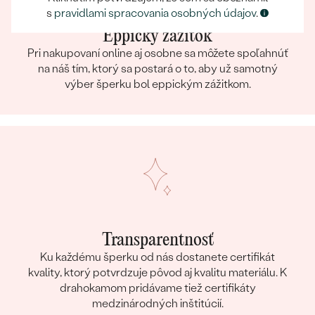
s
pravidlami spracovania osobných údajov
.
Eppický zážitok
Pri nakupovaní online aj osobne sa môžete spoľahnúť
na náš tím, ktorý sa postará o to, aby už samotný
výber šperku bol eppickým zážitkom.
Transparentnosť
Ku každému šperku od nás dostanete certifikát
kvality, ktorý potvrdzuje pôvod aj kvalitu materiálu. K
drahokamom pridávame tiež certifikáty
medzinárodných inštitúcií.