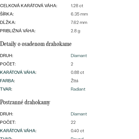
SALT AND PEPPER DIAMANT
LUXUSNÉ
CELKOVÁ KARÁTOVÁ VÁHA:
1.28 ct
CENOVO DOSTUPNÉ
S DRAHOKAMAMI
ŠÍRKA:
DRAHOKAM
6.35 mm
DĹŽKA:
7.62 mm
LUXUSNÉ
S LAB GROWN DIAMANTMI
Najpredávanejšie
PRIBLIŽNÁ VÁHA:
2.8 g
PODĽA MATERIÁLU
S PERLAMI
Detaily o osadenom drahokame
svadobné
ZLATO
DRUH:
Diamant
obrúčky
PODĽA ŠTÝLU
PLATINA
POČET:
2
KARÁTOVÁ VÁHA
:
0.88 ct
PERSONALIZOVANÉ
STRIEBRO
FARBA
:
Žltá
SYMBOLICKÉ
TVAR
:
Radiant
PREZRIEŤ
Postranné drahokamy
MINIMALISTICKÉ
DRUH:
Diamant
PODĽA PRÍLEŽITOSTI
POČET:
22
KARÁTOVÁ VÁHA
:
0.40 ct
PODĽA FARBY