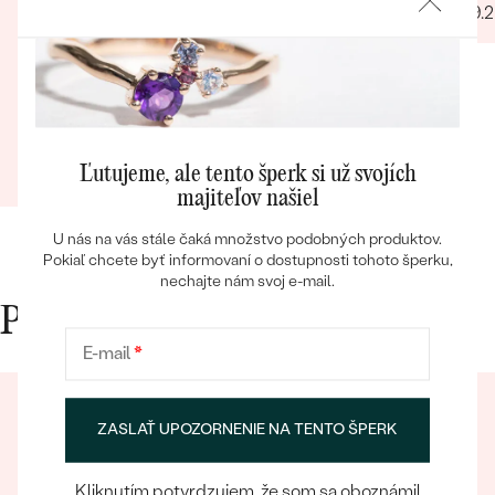
25.09.
Odporucam.
Bezproblemova komunikácia Ústretovosť
voci poziadavkam zakaznika Prehladny a
zrozumiteny e-shop Cenovo
dostupne/primerane Zakaznicka podpora
Rychlost a sposob dodania Prijemny a
Patrik
ludsky pristup zamestnancov
Bestsellery
Ľutujeme, ale tento šperk si už svojích
08.03.2024
Zobraziť celú recenziu
majiteľov našiel
U nás na vás stále čaká množstvo podobných produktov.
Pokiaľ chcete byť informovaní o dostupnosti tohoto šperku,
OBJAVIŤ
nechajte nám svoj e-mail.
Prečo nakupovať v Eppi
E-mail
*
ZASLAŤ UPOZORNENIE NA TENTO ŠPERK
Kliknutím potvrdzujem, že som sa oboznámil