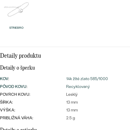
Najpredávanejšie
Najpredávanejšie
PODĽA TVARU DRAHOKAMU
náušnice
NA MIERU
prstene
STRIEBRO
Personalizované
DIAMANTY
PREZRIEŤ
prívesky
PREZRIEŤ
Detaily produktu
Detaily o šperku
OBJAVIŤ
KOV
:
14k žlté zlato 585/1000
Wave kolekcia
PÔVOD KOVU
:
Recyklovaný
POVRCH KOVU:
Lesklý
ŠÍRKA:
13 mm
OBJAVIŤ
VÝŠKA:
13 mm
PRIBLIŽNÁ VÁHA:
2.5 g