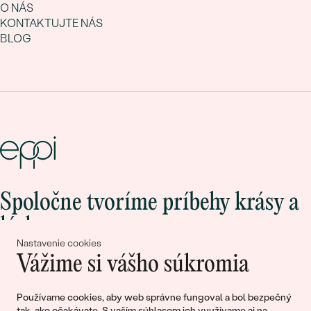
O NÁS
KONTAKTUJTE NÁS
BLOG
Spoločne tvoríme príbehy krásy a
lásky
Nastavenie cookies
Vážime si vášho súkromia
Pripojte sa k nám!
Používame cookies, aby web správne fungoval a bol bezpečný
tak, ako očakávate. S vaším súhlasom ich využívame aj na