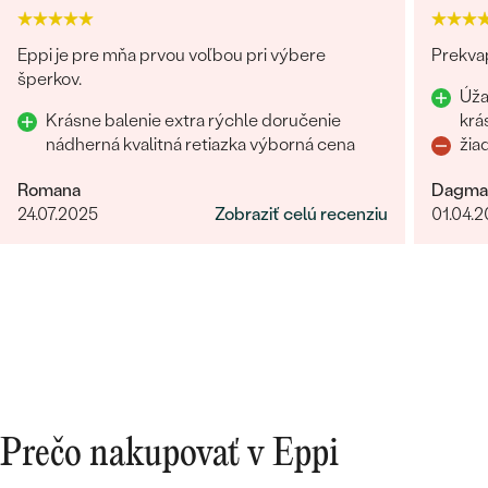
Eppi je pre mňa prvou voľbou pri výbere
Prekvap
šperkov.
Úža
Krásne balenie extra rýchle doručenie
krá
nádherná kvalitná retiazka výborná cena
žia
Romana
Dagma
24.07.2025
Zobraziť celú recenziu
01.04.
Prečo nakupovať v Eppi