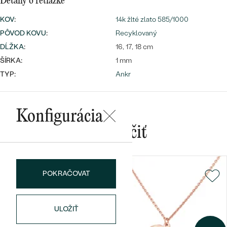
Detaily o retiazke
KOV
:
14k žlté zlato 585/1000
PÔVOD KOVU
:
Recyklovaný
DĹŽKA
:
16, 17, 18 cm
ŠÍRKA:
1 mm
TYP:
Ankr
Bestsellery
Konfigurácia
OBJAVIŤ
Mohlo by sa vám páčiť
POKRAČOVAT
ULOŽIŤ