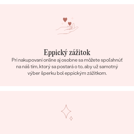
Eppický zážitok
Pri nakupovaní online aj osobne sa môžete spoľahnúť
na náš tím, ktorý sa postará o to, aby už samotný
výber šperku bol eppickým zážitkom.