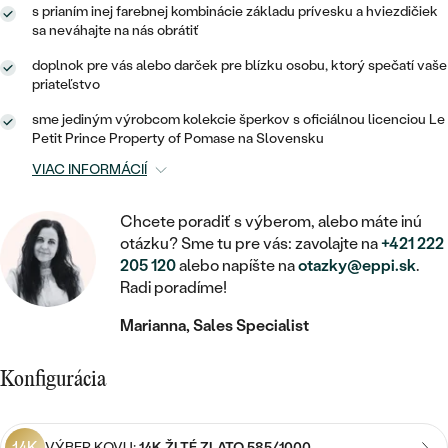
STATEMENT
ZAČAŤ S DIAMANTOM
RUČNE RYTÉ
DETSKÉ
s prianím inej farebnej kombinácie základu prívesku a hviezdičiek
MEDAILÓNY
DETSKÉ ŠPERKY
sa neváhajte na nás obrátiť
PEČATNÉ
ZAČAŤ S LABGROWN DIAMANTOM
S VÝPLŇOU
PIERCING
doplnok pre vás alebo darček pre blízku osobu, ktorý spečatí vaše
RETIAZKY
BROŠNE
priateľstvo
PERSONALIZOVANÉ
ZAČAŤ S FAREBNÝM DIAMANTOM
SVADOBNÉ SETY
sme jediným výrobcom kolekcie šperkov s oficiálnou licenciou Le
V TVARE SRDCA
DOPLNKY
PODĽA DRAHOKAMU
Petit Prince Property of Pomase na Slovensku
PODĽA DRAHOKAMU
PODĽA DRAHOKAMU
S DIAMANTMI
PODĽA CENY
VIAC INFORMÁCIÍ
SO ZVIERATAMI
PODĽA MATERIÁLU
S DIAMANTMI
DIAMANT
CENOVO DOSTUPNÉ
S DRAHOKAMAMI
Chcete poradiť s výberom, alebo máte inú
ZLATÉ
PODĽA DRAHOKAMU
otázku? Sme tu pre vás: zavolajte na
+421 222
S DRAHOKAMAMI
LAB GROWN DIAMANT
LUXUSNÉ
S PERLAMI
205 120
alebo napíšte na
otazky@eppi.sk
.
S DIAMANTMI
STRIEBORNÉ
Radi poradíme!
S PERLAMI
MOISSANIT
Marianna, Sales Specialist
S DRAHOKAMAMI
PLATINOVÉ
PODĽA CENY
FAREBNÝ DIAMANT
PODĽA CENY
CENOVO DOSTUPNÉ
S PERLAMI
Konfigurácia
PODĽA DRAHOKAMU
ČIERNY DIAMANT
CENOVO DOSTUPNÉ
LUXUSNÉ
S DIAMANTMI
PODĽA CENY
14K
VÝBER KOVU:
14K ŽLTÉ ZLATO 585/1000