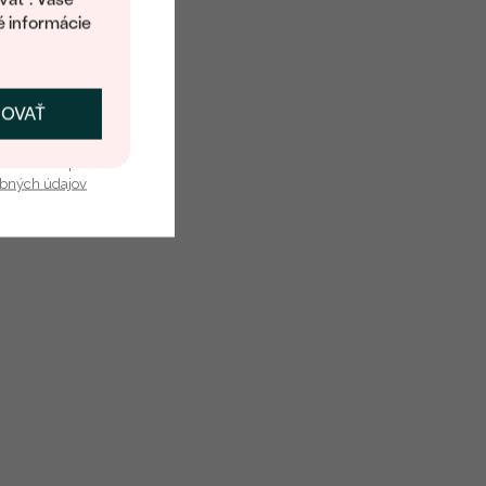
é informácie
ČOVAŤ
kať zľavu
u nás v bezpečí.
obných údajov