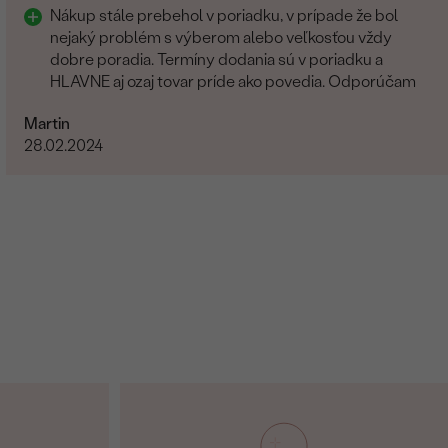
Nákup stále prebehol v poriadku, v prípade že bol
nejaký problém s výberom alebo veľkosťou vždy
dobre poradia. Termíny dodania sú v poriadku a
HLAVNE aj ozaj tovar príde ako povedia. Odporúčam
Martin
28.02.2024