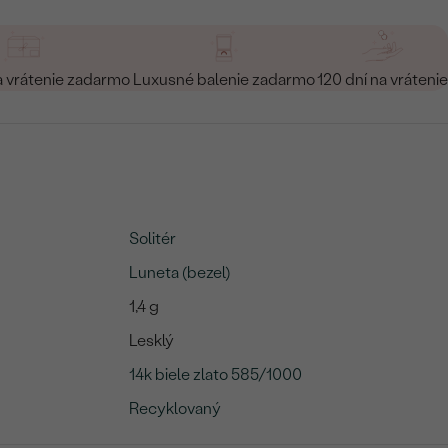
a vrátenie zadarmo
Luxusné balenie zadarmo
120 dní na vrátenie
Solitér
Luneta (bezel)
1,4 g
Lesklý
14k biele zlato 585/1000
Recyklovaný