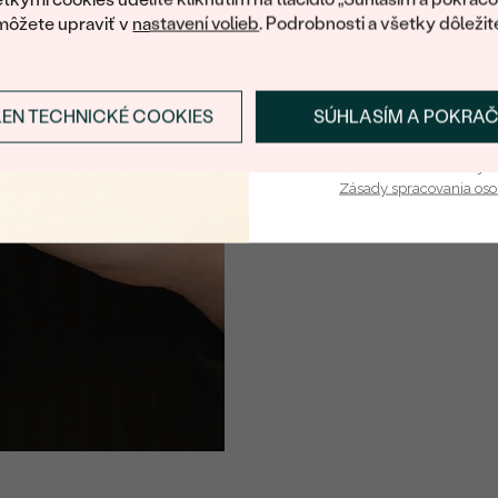
môžete upraviť v
nastavení volieb
. Podrobnosti a všetky dôležit
LEN TECHNICKÉ COOKIES
SÚHLASÍM A POKRA
Prihlásiť sa a zís
Vaša e-mailová adresa je 
Zásady spracovania os