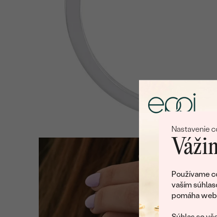
Nastavenie c
Vážim
Používame co
vaším súhlas
pomáha web v
Súhlas so vše