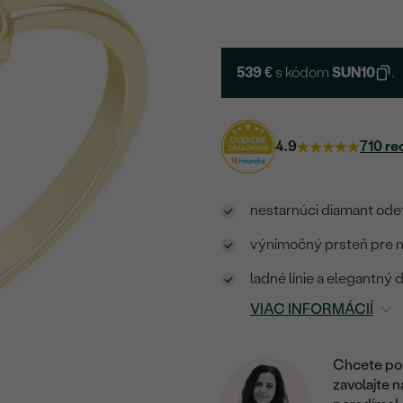
539 €
s kódom
SUN10
.
4.9
710 re
nestarnúci diamant od
výnimočný prsteň pre n
ladné línie a elegantný
VIAC INFORMÁCIÍ
Chcete por
zavolajte 