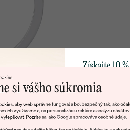
Získajte 10 %
svoj prvý 
ookies
e si vášho súkromia
Pridajte sa k nám a 
poctivo vyrábaných 
okies, aby web správne fungoval a bol bezpečný tak, ako očak
Ako darček na priv
om ich využívame aj na personalizáciu reklám a analýzu návštev
obratom pošleme zľ
ylepšovať. Pozrite sa, ako
Google spracováva osobné údaje
.
váš prvý ná
tkými cookies udelíte kliknutím na tlačidlo „Súhlasím a pokračo