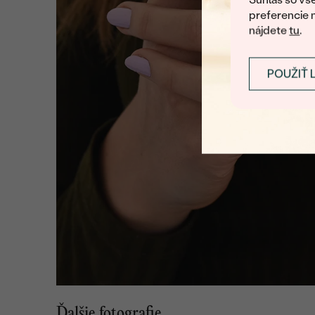
preferencie 
nájdete
tu
.
POUŽIŤ 
Ďalšie fotografie