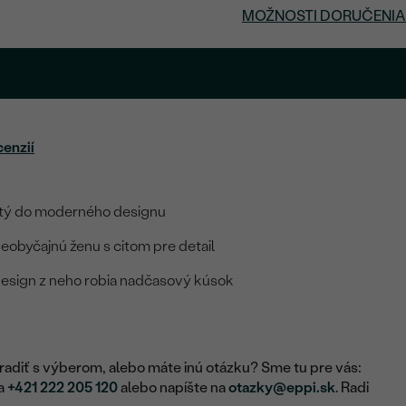
MOŽNOSTI DORUČENIA
cenzií
etý do moderného designu
eobyčajnú ženu s citom pre detail
 design z neho robia nadčasový kúsok
adiť s výberom, alebo máte inú otázku? Sme tu pre vás:
na
+421 222 205 120
alebo napíšte na
otazky@eppi.sk
. Radi