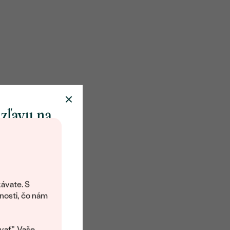
 zľavu na
klenot
objavte svet
šperkov Eppi.
ávate. S
ítanie vám
nosti, čo nám
avový kód na
kup.
vať". Vaše