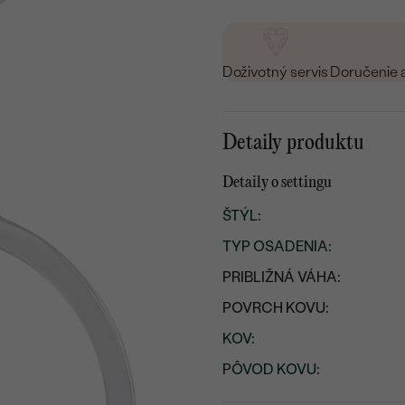
Doživotný servis
Doručenie 
Detaily produktu
Detaily o settingu
ŠTÝL
:
TYP OSADENIA
:
PRIBLIŽNÁ VÁHA:
POVRCH KOVU:
KOV
:
PÔVOD KOVU
: