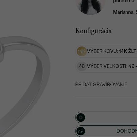
poradíme!
Marianna, 
Konfigurácia
14K
VÝBER KOVU:
14K ŽLT
46
VÝBER VEĽKOSTI:
46 
PRIDAŤ GRAVÍROVANIE
VYBERTE FONT
Napíšte iniciály/text
15
/ 15 ZNAKOV
DOHODN