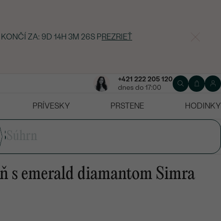
 KONČÍ ZA:
9D 14H 3M 25S
P
REZRIEŤ
+421 222 205 120
dnes do 17:00
PRÍVESKY
PRSTENE
HODINKY
3
Súhrn
eň s emerald diamantom Simra