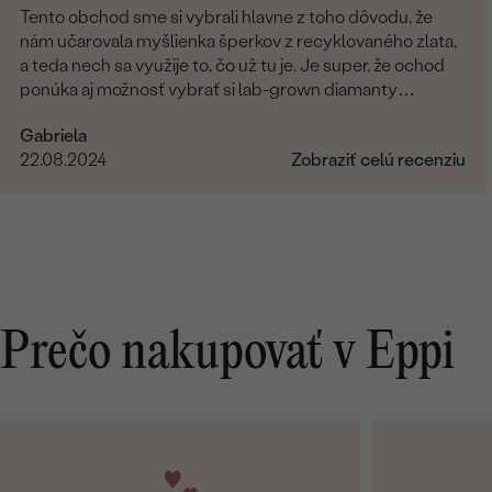
Tento obchod sme si vybrali hlavne z toho dôvodu, že
nám učarovala myšlienka šperkov z recyklovaného zlata,
a teda nech sa využije to, čo už tu je. Je super, že ochod
ponúka aj možnosť vybrať si lab-grown diamanty
namiesto prírodných. Čo sa týka showroomu v
Gabriela
Bratislave, môžem len odporúčať. Pani Marianna bola
22.08.2024
Zobraziť celú recenziu
vždy veľmi milá, ochotná a trpezlivá pri našej voľbe. Vo
všetkom nám pomohla a hľadala riešenia na naše
požiadavky. Promtne reagovala na všetky naše otázky. Aj
keď bola moja obrúčka zo zákazkovej výroby a videla som
ju v skutočnosti až doma po doručení, bola taká dokonalá,
ako som si predstavovala. Za nás 10/10.
Prečo nakupovať v Eppi