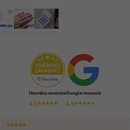
Heuréka recenzie
Google recenzie
4.9
4.9