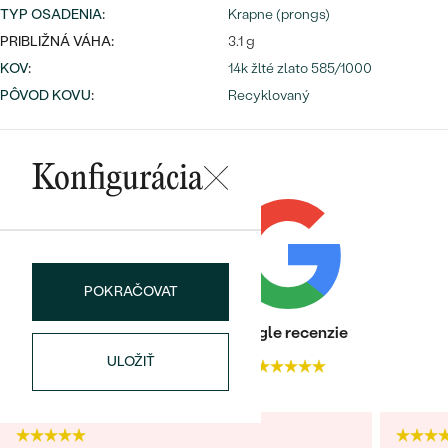
Najpredávanejšie
TYP OSADENIA
:
Krapne (prongs)
Najpredávanejšie
PODĽA TVARU DRAHOKAMU
PRIBLIŽNÁ VÁHA:
3.1 g
náušnice
KOV
:
14k žlté zlato 585/1000
NA MIERU
prstene
PÔVOD KOVU
:
Recyklovaný
Personalizované
DIAMANTY
PREZRIEŤ
prívesky
Konfigurácia
PREZRIEŤ
OBJAVIŤ
Wave kolekcia
POKRAČOVAT
Heuréka recenzie
Google recenzie
ULOŽIŤ
4.9
4.9
OBJAVIŤ