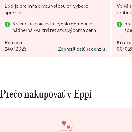
Eppi je pre mňa prvou voľbou pri výbere
Veľká s
šperkov.
drobnos
Krásne balenie extra rýchle doručenie
pre
nádherná kvalitná retiazka výborná cena
šp
Romana
Kristín
Bestsellery
24.07.2025
Zobraziť celú recenziu
06.10.
OBJAVIŤ
Prečo nakupovať v Eppi