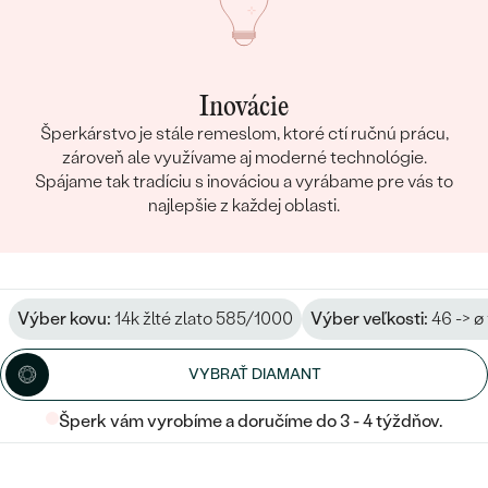
Inovácie
Šperkárstvo je stále remeslom, ktoré ctí ručnú prácu,
zároveň ale využívame aj moderné technológie.
Spájame tak tradíciu s inováciou a vyrábame pre vás to
najlepšie z každej oblasti.
Výber kovu:
14k žlté zlato 585/1000
Výber veľkosti:
46 -> ø
VYBRAŤ DIAMANT
Šperk vám vyrobíme a doručíme do 3 - 4 týždňov.