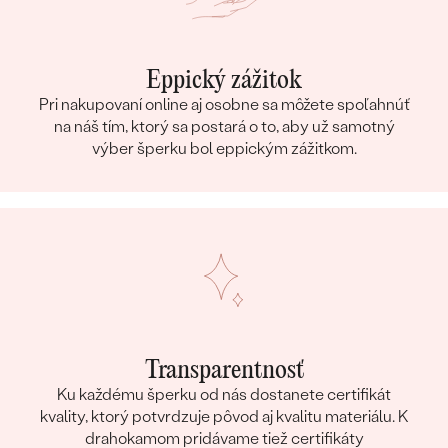
Eppický zážitok
Pri nakupovaní online aj osobne sa môžete spoľahnúť
na náš tím, ktorý sa postará o to, aby už samotný
výber šperku bol eppickým zážitkom.
Transparentnosť
Ku každému šperku od nás dostanete certifikát
kvality, ktorý potvrdzuje pôvod aj kvalitu materiálu. K
drahokamom pridávame tiež certifikáty