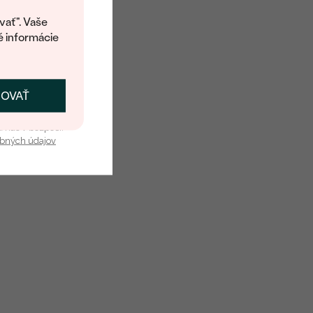
kup.
í o dostupnosti tohoto
vať". Vaše
Tmavo červená
é informácie
Cushion
Prírodný
ČOVAŤ
kať zľavu
u nás v bezpečí.
obných údajov