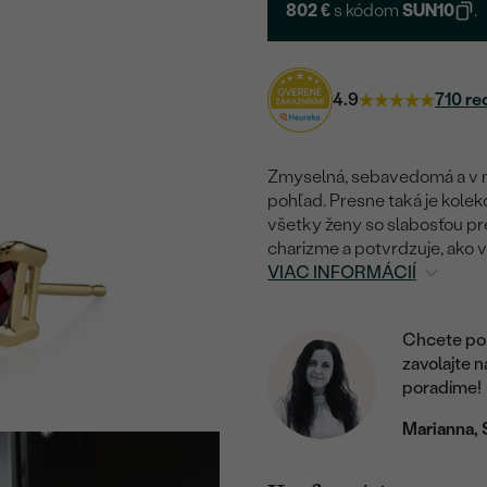
802 €
s kódom
SUN10
.
4.9
710 re
Zmyselná, sebavedomá a v ne
pohľad. Presne taká je kolek
všetky ženy so slabosťou pr
charizme a potvrdzuje, ako ve
VIAC INFORMÁCIÍ
Chcete por
zavolajte 
poradíme!
Marianna, 