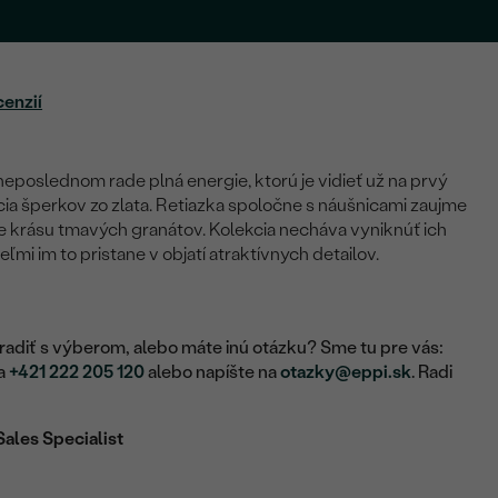
cenzií
poslednom rade plná energie, ktorú je vidieť už na prvý
cia šperkov zo zlata. Retiazka spoločne s náušnicami zaujme
e krásu tmavých granátov. Kolekcia necháva vyniknúť ich
ľmi im to pristane v objatí atraktívnych detailov.
adiť s výberom, alebo máte inú otázku? Sme tu pre vás:
na
+421 222 205 120
alebo napíšte na
otazky@eppi.sk
. Radi
Sales Specialist