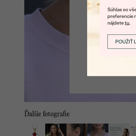
U nás na vás stále ča
Súhlas so vše
preferencie 
nájdete
tu
.
POUŽIŤ 
Ďalšie fotografie