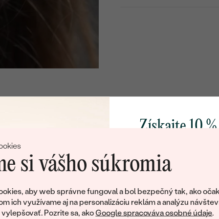
Náušnice
KOV
:
TYP OSADENIA
:
CELKOVÁ KARÁTOVÁ VÁH
POVRCH KOVU:
ŠÍRKA:
VÝŠKA:
Získajte 10 %
PRIBLIŽNÁ VÁHA:
svoj prvý 
ookies
Detaily o osadenom drahoka
e si vášho súkromia
DRUH:
Pridajte sa k nám a 
POČET:
poctivo vyrábaných 
okies, aby web správne fungoval a bol bezpečný tak, ako očak
Ako darček na priv
om ich využívame aj na personalizáciu reklám a analýzu návštev
KARÁTOVÁ VÁHA:
tujeme, ale tento šperk si už svojích majiteľov naš
obratom pošleme zľ
ylepšovať. Pozrite sa, ako
Google spracováva osobné údaje
.
ROZMERY: