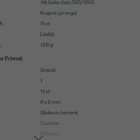
14k biele zlato 585/1000
Krapne (prongs)
A:
1.1 ct
Lesklý
:
1.68 g
e Prívesok
Granát
1
1.1 ct
6 x 6 mm
Slivkovo červená
Cushion
Prírodný