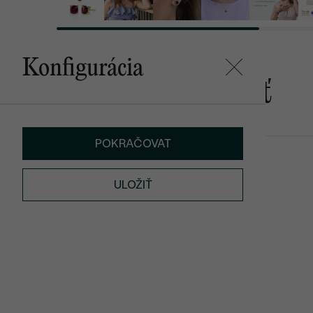
Konfigurácia
Mohlo by sa vám páčiť
POKRAČOVAT
Haley
Rekan
€ 659
€ 569
ULOŽIŤ