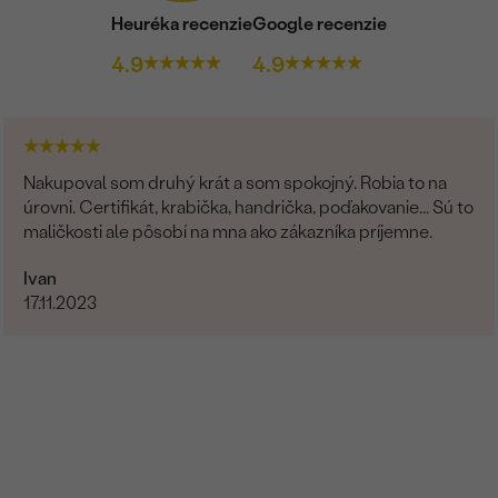
Heuréka recenzie
Google recenzie
4.9
4.9
Nakupoval som druhý krát a som spokojný. Robia to na
úrovni. Certifikát, krabička, handrička, poďakovanie... Sú to
maličkosti ale pôsobí na mna ako zákazníka príjemne.
Ivan
17.11.2023