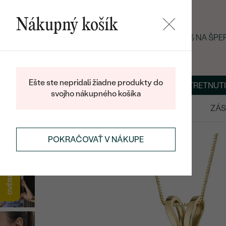
Nákupný košík
LETNÝ BLACK FRIDAY: −25 % NA ŠP
Ešte ste nepridali žiadne produkty do
O NÁS
BLOG
ŠPERKY NA MIERU
DOHODNÚŤ STRETNUTI
svojho nákupného košíka
VÝPREDAJ
SVADOBNÉ OBRÚČKY
ZÁS
SETY
ZLATÉ SETY
POKRAČOVAŤ V NÁKUPE