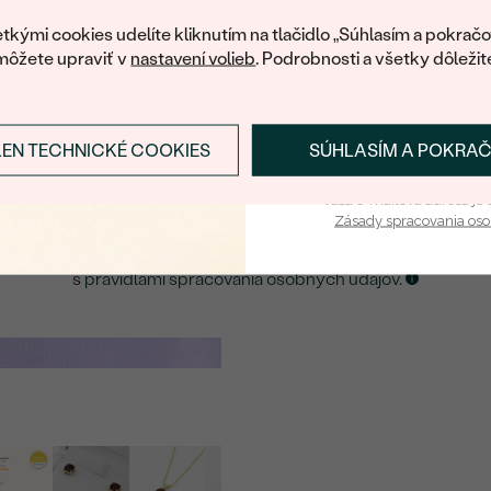
váš prvý ná
ká množstvo podobných produktov. Pokiaľ chcete byť informovan
tkými cookies udelíte kliknutím na tlačidlo „Súhlasím a pokračo
šperku, nechajte nám svoj e-mail.
FARBA:
môžete upraviť v
nastavení volieb
. Podrobnosti a všetky dôležit
TVAR
:
E-mail
*
PÔVOD:
LEN TECHNICKÉ COOKIES
SÚHLASÍM A POKRA
Prihlásiť sa a zís
ZASLAŤ UPOZORNENIE NA TENTO
ŠPERK
Vaša e-mailová adresa je 
Zásady spracovania os
Kliknutím potvrdzujem, že som sa oboznámil
s
pravidlami spracovania osobných údajov
.