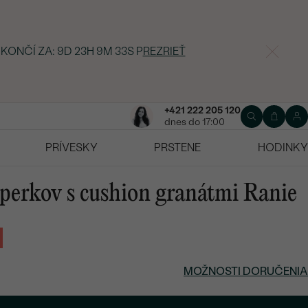
 KONČÍ ZA:
9D 23H 9M 32S
P
REZRIEŤ
+421 222 205 120
dnes do 17:00
PRÍVESKY
PRSTENE
HODINKY
 šperkov s cushion granátmi Ranie
MOŽNOSTI DORUČENIA