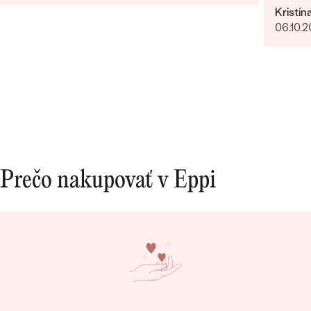
Kristín
06.10.
Prečo nakupovať v Eppi