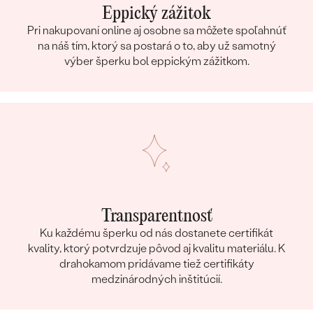
Eppický zážitok
Pri nakupovaní online aj osobne sa môžete spoľahnúť
na náš tím, ktorý sa postará o to, aby už samotný
výber šperku bol eppickým zážitkom.
Transparentnosť
Ku každému šperku od nás dostanete certifikát
kvality, ktorý potvrdzuje pôvod aj kvalitu materiálu. K
drahokamom pridávame tiež certifikáty
medzinárodných inštitúcií.