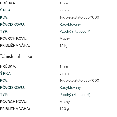
HRÚBKA:
1 mm
ŠÍRKA
:
2 mm
KOV
:
14k biele zlato 585/1000
PÔVOD KOVU
:
Recyklovaný
TYP
:
Plochý (Flat court)
POVRCH KOVU:
Matný
PRIBLIŽNÁ VÁHA:
1.41 g
Dámska obrúčka
HRÚBKA:
1 mm
ŠÍRKA
:
2 mm
KOV
:
14k biele zlato 585/1000
PÔVOD KOVU
:
Recyklovaný
TYP
:
Plochý (Flat court)
POVRCH KOVU:
Matný
PRIBLIŽNÁ VÁHA:
1.23 g