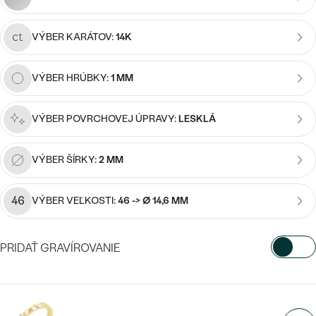
SALT AND PEPPER DIAMANT
LUXUSNÉ
CENOVO DOSTUPNÉ
S DRAHOKAMAMI
DRAHOKAM
VÝBER KARÁTOV:
14K
LUXUSNÉ
S LAB GROWN DIAMANTMI
Najpredávanejšie
VÝBER HRÚBKY:
1 MM
PODĽA MATERIÁLU
S PERLAMI
svadobné
ZLATO
VÝBER POVRCHOVEJ ÚPRAVY:
LESKLÁ
obrúčky
PODĽA ŠTÝLU
PLATINA
VÝBER ŠÍRKY:
2 MM
PERSONALIZOVANÉ
STRIEBRO
46
VÝBER VEĽKOSTI:
46 -> Ø 14,6 MM
SYMBOLICKÉ
PREZRIEŤ
MINIMALISTICKÉ
PRIDAŤ GRAVÍROVANIE
PODĽA PRÍLEŽITOSTI
VYBERTE FONT
PODĽA FARBY