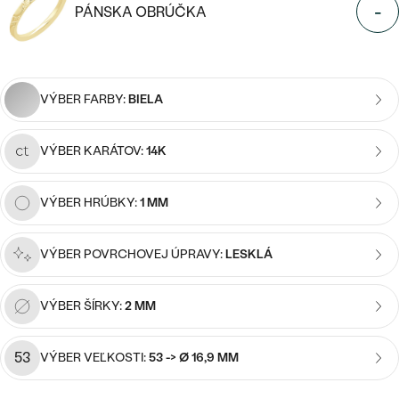
Najpredávanejšie
Napíšte iniciály/text
-
PÁNSKA OBRÚČKA
Najpredávanejšie
PODĽA TVARU DRAHOKAMU
15
/ 15 ZNAKOV
náušnice
NA MIERU
prstene
Personalizované
VÝBER FARBY:
BIELA
DIAMANTY
PREZRIEŤ
prívesky
VÝBER KARÁTOV:
14K
PREZRIEŤ
VÝBER HRÚBKY:
1 MM
OBJAVIŤ
Wave kolekcia
VÝBER POVRCHOVEJ ÚPRAVY:
LESKLÁ
VÝBER ŠÍRKY:
2 MM
OBJAVIŤ
53
VÝBER VEĽKOSTI:
53 -> Ø 16,9 MM