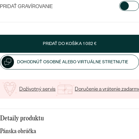
PRIDAŤ GRAVÍROVANIE
VYBERTE FONT
Napíšte iniciály/text
PRIDAŤ DO KOŠÍKA
1 082 €
Bestsellery
15
/ 15 ZNAKOV
DOHODNÚŤ OSOBNÉ ALEBO VIRTUÁLNE STRETNUTIE
OBJAVIŤ
Doživotný servis
Doručenie a vrátenie zadarm
Detaily produktu
Pánska obrúčka