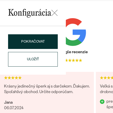
Konfigurácia
POKRAČOVAT
Heuréka recenzie
Google recenzie
ULOŽIŤ
4.9
4.9
Krásny jedinečný šperk aj s darčekom. Ďakujem.
Veľká s
Spoľahlivý obchod. Určite odporúčam.
drobnos
pre
Jana
šp
06.07.2024