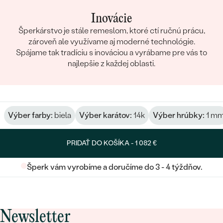
Inovácie
Šperkárstvo je stále remeslom, ktoré ctí ručnú prácu,
zároveň ale využívame aj moderné technológie.
Spájame tak tradíciu s inováciou a vyrábame pre vás to
najlepšie z každej oblasti.
Výber farby:
biela
Výber karátov:
14k
Výber hrúbky:
1 m
PRIDAŤ DO KOŠÍKA -
1 082 €
Šperk vám vyrobíme a doručíme do 3 - 4 týždňov.
Newsletter