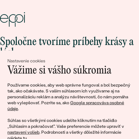
Spoločne tvoríme príbehy krásy a
lásky
Nastavenie cookies
Vážime si vášho súkromia
Pripojte sa k nám!
Používame cookies, aby web správne fungoval a bol bezpečný
tak, ako očakávate. S vaším súhlasom ich využívame aj na
personalizáciu reklám a analýzu návštevnosti, čo nám pomáha
web vylepšovať. Pozrite sa, ako
Google spracováva osobné
údaje
.
Súhlas so všetkými cookies udelíte kliknutím na tlačidlo
„Súhlasím a pokračovať". Vaše preferencie môžete upraviť v
nastavení volieb
. Podrobnosti a všetky dôležité informácie
© 2011 - 2026, Eppi.sk
nájdete
tu
.