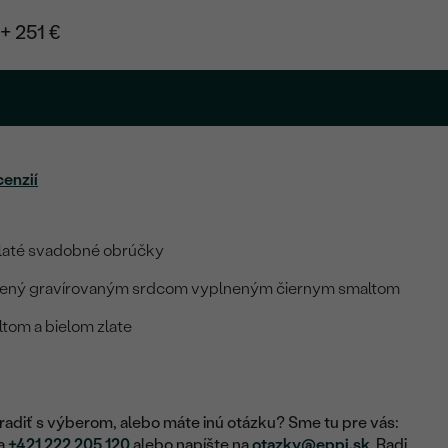
+ 251 €
cenzií
laté svadobné obrúčky
nený gravírovaným srdcom vyplneným čiernym smaltom
žltom a bielom zlate
adiť s výberom, alebo máte inú otázku? Sme tu pre vás:
na
+421 222 205 120
alebo napíšte na
otazky@eppi.sk
. Radi