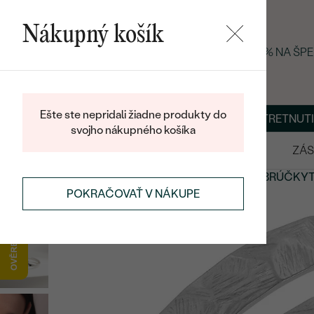
Nákupný košík
LETNÝ BLACK FRIDAY: −25 % NA ŠP
Ešte ste nepridali žiadne produkty do
O NÁS
BLOG
ŠPERKY NA MIERU
DOHODNÚŤ STRETNUTI
svojho nákupného košíka
VÝPREDAJ
SVADOBNÉ OBRÚČKY
ZÁS
SVADOBNÉ OBRÚČKY
NETRADIČNÉ
SVADOBNÉ OBRÚČKY
POKRAČOVAŤ V NÁKUPE