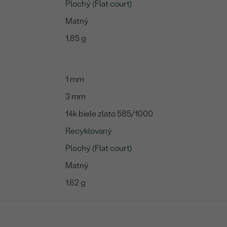
Plochý (Flat court)
Matný
1.85 g
1 mm
3 mm
14k biele zlato 585/1000
Recyklovaný
Plochý (Flat court)
Matný
1.62 g