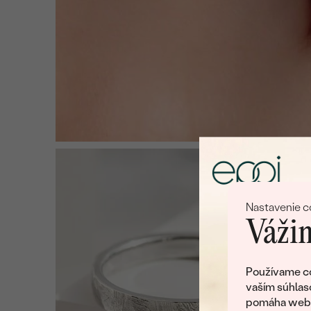
Nastavenie c
Vážim
Používame co
vaším súhlas
pomáha web v