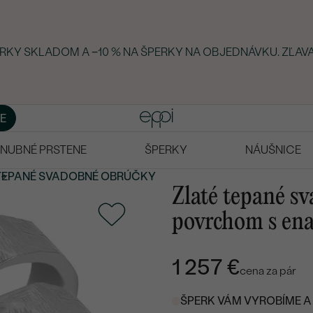
ERKY SKLADOM A −10 % NA ŠPERKY NA OBJEDNÁVKU. ZĽAVA
E
NUBNÉ PRSTENE
ŠPERKY
NÁUŠNICE
TEPANÉ
SVADOBNÉ OBRÚČKY
Zlaté tepané s
povrchom s en
1 257 €
cena za pár
ŠPERK VÁM VYROBÍME A 