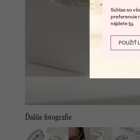
Súhlas so vše
preferencie 
nájdete
tu
.
POUŽIŤ 
Ďalšie fotografie