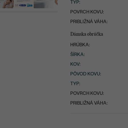
TYP
:
POVRCH KOVU:
PRIBLIŽNÁ VÁHA:
Dámska obrúčka
HRÚBKA:
ŠÍRKA
:
KOV
:
PÔVOD KOVU
:
TYP
:
POVRCH KOVU:
PRIBLIŽNÁ VÁHA: