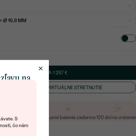
-> Ø 16,9 MM
PRIDAŤ DO KOŠÍKA
1 257 €
 zľavu na
ÚŤ OSOBNÉ ALEBO VIRTUÁLNE STRETNUTIE
klenot
objavte svet
a vrátenie zadarmo
Luxusné balenie zadarmo
120 dní na vrátenie
šperkov Eppi.
ávate. S
ítanie vám
nosti, čo nám
avový kód na