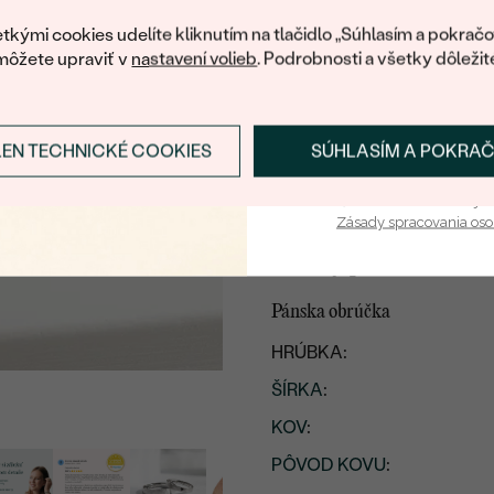
váš prvý ná
tkými cookies udelíte kliknutím na tlačidlo „Súhlasím a pokračo
môžete upraviť v
nastavení volieb
. Podrobnosti a všetky dôležit
PLATINA
LEN TECHNICKÉ COOKIES
SÚHLASÍM A POKRA
Prihlásiť sa a zís
Vaša e-mailová adresa je 
Zásady spracovania os
Detaily produktu
Pánska obrúčka
HRÚBKA:
ŠÍRKA
:
KOV
:
PÔVOD KOVU
: