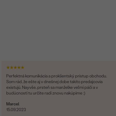
Perfektná komunikácia a proklientský prístup obchodu.
Som rád, že ešte aj v dnešnej dobe takíto predajcovia
existujú. Nayvše, prsteň sa manželke veľmi páči a v
budúcnosti tu určite radi znovu nakúpime :)
Marcel
15.09.2023