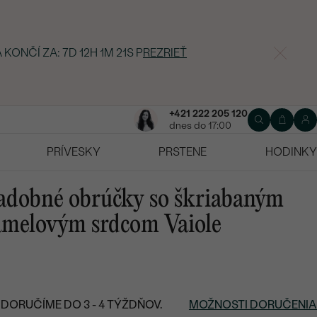
 KONČÍ ZA:
7D 12H 1M 20S
P
REZRIEŤ
+421 222 205 120
dnes do 17:00
PRÍVESKY
PRSTENE
HODINKY
vadobné obrúčky so škriabaným
amelovým srdcom Vaiole
DORUČÍME DO 3 - 4 TÝŽDŇOV.
MOŽNOSTI DORUČENIA