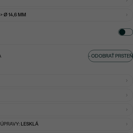
-> Ø 14,6 MM
-
ODOBRAŤ PRSTEŇ
A
 ÚPRAVY:
LESKLÁ