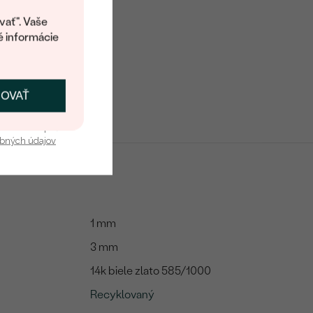
kup.
vať". Vaše
é informácie
ČOVAŤ
kať zľavu
u nás v bezpečí.
obných údajov
1 mm
3 mm
14k biele zlato 585/1000
Recyklovaný