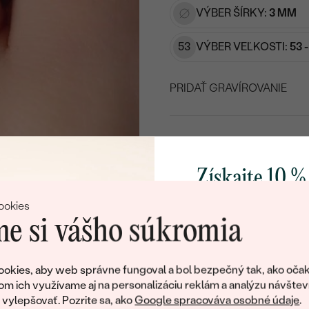
VÝBER ŠÍRKY:
3 MM
53
VÝBER VEĽKOSTI:
53 
PRIDAŤ GRAVÍROVANIE
VYBERTE FONT
Napíšte iniciály/text
Získajte 10 %
15
/ 15 ZNAKOV
DOHODN
svoj prvý 
ookies
e si vášho súkromia
Pridajte sa k nám a 
Doživotný servis
Doručenie 
poctivo vyrábaných 
okies, aby web správne fungoval a bol bezpečný tak, ako očak
Ako darček na priv
om ich využívame aj na personalizáciu reklám a analýzu návštev
obratom pošleme zľ
ylepšovať. Pozrite sa, ako
Google spracováva osobné údaje
.
ĎALŠIE KOVY