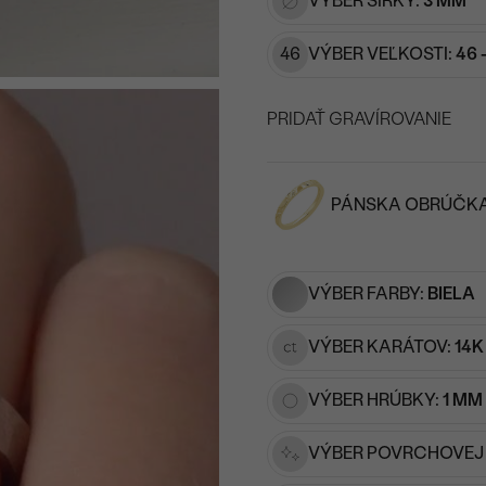
VÝBER ŠÍRKY:
3 MM
46
VÝBER VEĽKOSTI:
46 
PRIDAŤ GRAVÍROVANIE
VYBERTE FONT
PÁNSKA OBRÚČK
Napíšte iniciály/text
15
/ 15 ZNAKOV
VÝBER FARBY:
BIELA
VÝBER KARÁTOV:
14K
VÝBER HRÚBKY:
1 MM
VÝBER POVRCHOVEJ