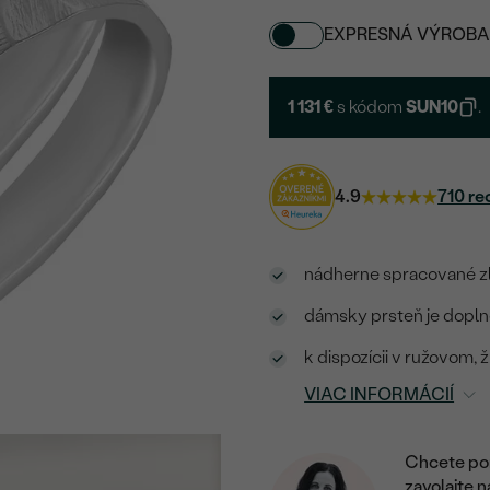
EXPRESNÁ VÝROBA
1 131 €
s kódom
SUN10
.
4.9
710 re
nádherne spracované z
dámsky prsteň je dopl
k dispozícii v ružovom, 
VIAC INFORMÁCIÍ
Chcete por
zavolajte 