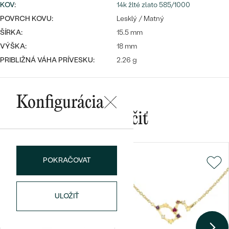
Najpredávanejšie
KOV
:
14k žlté zlato 585/1000
Najpredávanejšie
PODĽA TVARU DRAHOKAMU
POVRCH KOVU:
Lesklý / Matný
náušnice
ŠÍRKA:
15.5 mm
NA MIERU
prstene
VÝŠKA:
18 mm
Personalizované
PRIBLIŽNÁ VÁHA PRÍVESKU:
2.26 g
DIAMANTY
PREZRIEŤ
prívesky
PREZRIEŤ
Konfigurácia
Mohlo by sa vám páčiť
OBJAVIŤ
Wave kolekcia
POKRAČOVAT
OBJAVIŤ
ULOŽIŤ