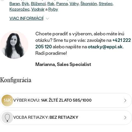
STATEMENT
ZAČAŤ S DIAMANTOM
RUČNE RYTÉ
DETSKÉ
Baran
,
Býk
,
Blíženci
,
Rak
,
Panna
,
Váhy
,
Škorpión
,
Strelec
,
MEDAILÓNY
DETSKÉ ŠPERKY
Kozorožec
,
Vodnár
a
Ryby
PEČATNÉ
ZAČAŤ S LABGROWN DIAMANTOM
S VÝPLŇOU
PIERCING
VIAC INFORMÁCIÍ
RETIAZKY
BROŠNE
PERSONALIZOVANÉ
ZAČAŤ S FAREBNÝM DIAMANTOM
SVADOBNÉ SETY
Chcete poradiť s výberom, alebo máte inú
V TVARE SRDCA
DOPLNKY
PODĽA DRAHOKAMU
otázku? Sme tu pre vás: zavolajte na
+421 222
205 120
alebo napíšte na
otazky@eppi.sk
.
PODĽA DRAHOKAMU
PODĽA DRAHOKAMU
S DIAMANTMI
PODĽA CENY
SO ZVIERATAMI
Radi poradíme!
PODĽA MATERIÁLU
S DIAMANTMI
DIAMANT
CENOVO DOSTUPNÉ
S DRAHOKAMAMI
Marianna, Sales Specialist
ZLATÉ
PODĽA DRAHOKAMU
S DRAHOKAMAMI
LAB GROWN DIAMANT
LUXUSNÉ
S PERLAMI
Konfigurácia
S DIAMANTMI
STRIEBORNÉ
S PERLAMI
MOISSANIT
S DRAHOKAMAMI
PLATINOVÉ
PODĽA CENY
14K
VÝBER KOVU:
14K ŽLTÉ ZLATO 585/1000
FAREBNÝ DIAMANT
PODĽA CENY
CENOVO DOSTUPNÉ
S PERLAMI
PODĽA DRAHOKAMU
ČIERNY DIAMANT
VOĽBA RETIAZKY:
BEZ RETIAZKY
CENOVO DOSTUPNÉ
LUXUSNÉ
S DIAMANTMI
PODĽA CENY