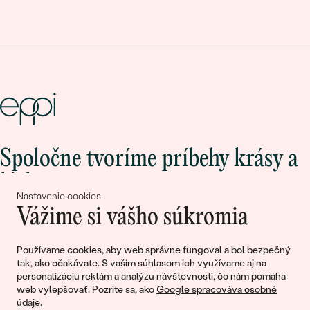
Spoločne tvoríme príbehy krásy a
lásky
Nastavenie cookies
Vážime si vášho súkromia
Pripojte sa k nám!
Používame cookies, aby web správne fungoval a bol bezpečný
tak, ako očakávate. S vaším súhlasom ich využívame aj na
personalizáciu reklám a analýzu návštevnosti, čo nám pomáha
web vylepšovať. Pozrite sa, ako
Google spracováva osobné
údaje
.