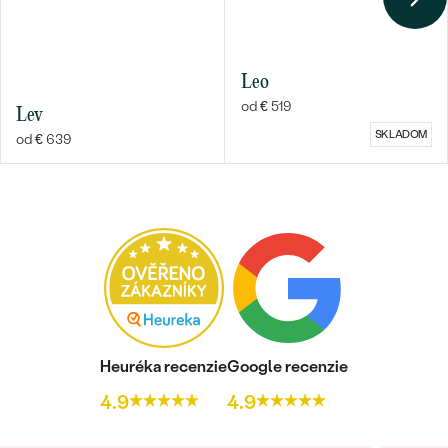
Leo
od € 519
Lev
SKLADOM
od € 639
Bestsellery
OBJAVIŤ
Heuréka recenzie
Google recenzie
4.9
4.9