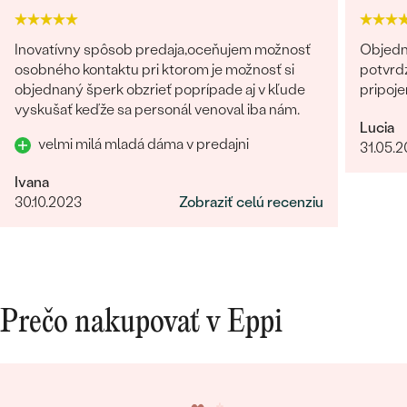
Inovatívny spôsob predaja,oceňujem možnosť
Objedn
osobného kontaktu pri ktorom je možnosť si
potvrdz
objednaný šperk obzrieť poprípade aj v kľude
pripoje
vyskušať keďže sa personál venoval iba nám.
Lucia
velmi milá mladá dáma v predajni
31.05.
Ivana
30.10.2023
Zobraziť celú recenziu
Prečo nakupovať v Eppi