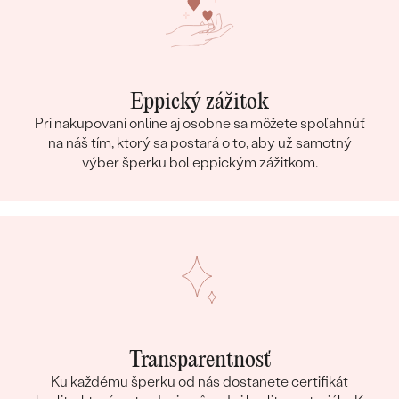
Eppický zážitok
Pri nakupovaní online aj osobne sa môžete spoľahnúť
na náš tím, ktorý sa postará o to, aby už samotný
výber šperku bol eppickým zážitkom.
Transparentnosť
Ku každému šperku od nás dostanete certifikát