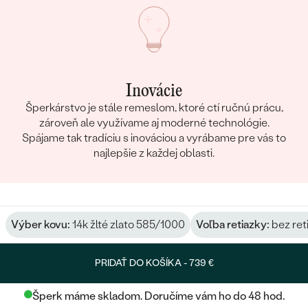
Inovácie
Šperkárstvo je stále remeslom, ktoré ctí ručnú prácu,
zároveň ale využívame aj moderné technológie.
Spájame tak tradíciu s inováciou a vyrábame pre vás to
najlepšie z každej oblasti.
Výber kovu:
14k žlté zlato 585/1000
Voľba retiazky:
bez ret
PRIDAŤ DO KOŠÍKA -
739 €
Šperk máme skladom. Doručíme vám ho do 48 hod.