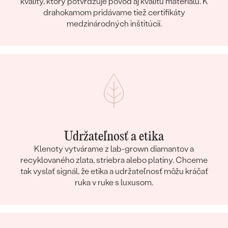
kvality, ktorý potvrdzuje pôvod aj kvalitu materiálu. K
drahokamom pridávame tiež certifikáty
medzinárodných inštitúcií.
Udržateľnosť a etika
Klenoty vytvárame z lab-grown diamantov a
recyklovaného zlata, striebra alebo platiny. Chceme
tak vyslať signál, že etika a udržateľnosť môžu kráčať
ruka v ruke s luxusom.