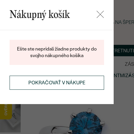
Nákupný košík
LETNÝ BLACK FRIDAY: −25 % NA ŠP
Ešte ste nepridali žiadne produkty do
O NÁS
BLOG
ŠPERKY NA MIERU
DOHODNÚŤ STRETNUTI
svojho nákupného košíka
VÝPREDAJ
SVADOBNÉ OBRÚČKY
ZÁS
ZÁSNUBNÉ PRSTENE
ZÁSNUBNÉ PRSTENE S DIAMANTMI
ZÁ
POKRAČOVAŤ V NÁKUPE