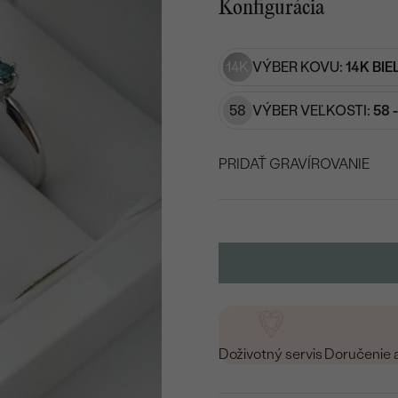
Konfigurácia
14K
VÝBER KOVU:
14K BIE
58
VÝBER VEĽKOSTI:
58 
PRIDAŤ GRAVÍROVANIE
VYBERTE FONT
Napíšte iniciály/text
15
/ 15 ZNAKOV
Doživotný servis
Doručenie 