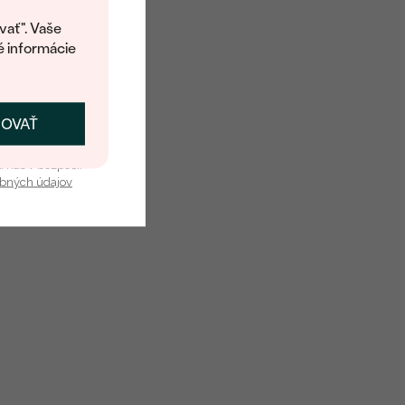
kup.
í o dostupnosti tohoto
vať". Vaše
é informácie
ČOVAŤ
kať zľavu
u nás v bezpečí.
obných údajov