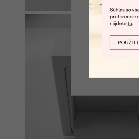
U nás na vás stále ča
Súhlas so vše
preferencie 
nájdete
tu
.
POUŽIŤ 