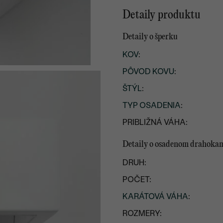
Detaily produktu
Detaily o šperku
KOV
:
PÔVOD KOVU
:
ŠTÝL
:
TYP OSADENIA
:
PRIBLIŽNÁ VÁHA:
Detaily o osadenom drahoka
DRUH:
POČET:
KARÁTOVÁ VÁHA
:
ROZMERY: