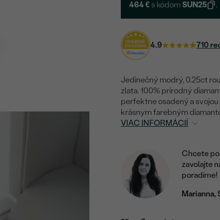
464 €
s kódom
SUN25
.
4.9
710 re
Jedinečný modrý, 0.25ct rou
zlata. 100% prírodný diaman
perfektne osadený a svojou ž
krásnym farebným diamantom.
VIAC INFORMÁCIÍ
Chcete por
zavolajte 
poradíme!
Marianna, 