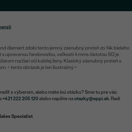
cenzií
nd diamant zdobí tento jemný zásnubný prsteň zo 14k bieleho
t s upravenou farebnosťou, veľkosti 4 mms čistotou SI2 je
iarom rozžiari oči každej ženy. Klasický zásnubný prsteň s
 < tento obrázok je len ilustračný >
adiť s výberom, alebo máte inú otázku? Sme tu pre vás:
na
+421 222 205 120
alebo napíšte na
otazky@eppi.sk
. Radi
Sales Specialist