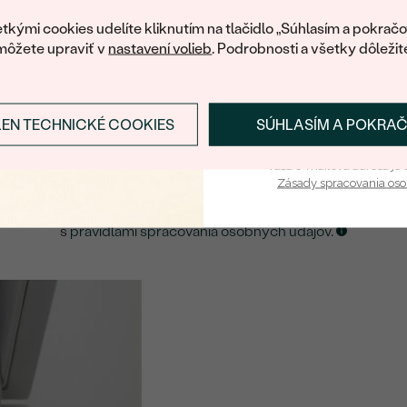
váš prvý ná
ká množstvo podobných produktov. Pokiaľ chcete byť informovan
tkými cookies udelíte kliknutím na tlačidlo „Súhlasím a pokračo
šperku, nechajte nám svoj e-mail.
môžete upraviť v
nastavení volieb
. Podrobnosti a všetky dôležit
E-mail
*
LEN TECHNICKÉ COOKIES
SÚHLASÍM A POKRA
Prihlásiť sa a zís
ZASLAŤ UPOZORNENIE NA TENTO
ŠPERK
Vaša e-mailová adresa je 
Zásady spracovania os
Kliknutím potvrdzujem, že som sa oboznámil
s
pravidlami spracovania osobných údajov
.