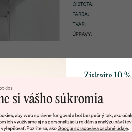
ČISTOTA
:
FARBA
:
TVAR
:
ÚPRAVY:
Získajte 10 %
svoj prvý 
ookies
e si vášho súkromia
Pridajte sa k nám a 
poctivo vyrábaných 
okies, aby web správne fungoval a bol bezpečný tak, ako očak
Ako darček na priv
om ich využívame aj na personalizáciu reklám a analýzu návštev
tujeme, ale tento šperk si už svojích majiteľov naš
obratom pošleme zľ
ylepšovať. Pozrite sa, ako
Google spracováva osobné údaje
.