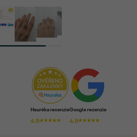
Heuréka recenzie
Google recenzie
4.9
4.9