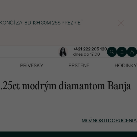
 KONČÍ ZA:
8D 13H 30M 25S
P
REZRIEŤ
+421 222 205 120
dnes do 17:00
PRÍVESKY
PRSTENE
HODINKY
 0.25ct modrým diamantom Banja
MOŽNOSTI DORUČENIA