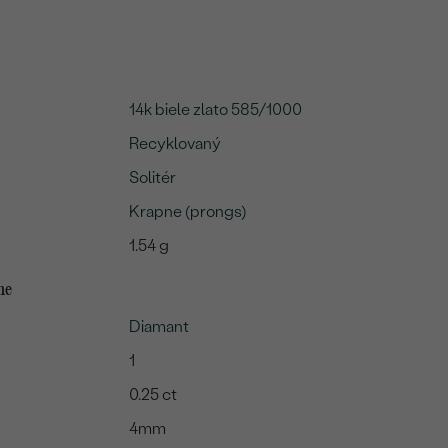
14k biele zlato 585/1000
Recyklovaný
Solitér
Krapne (prongs)
1.54 g
me
Diamant
1
0.25 ct
4mm