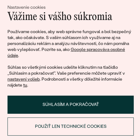
lásky
Nastavenie cookies
Vážime si vášho súkromia
Pripojte sa k nám!
Používame cookies, aby web správne fungoval a bol bezpečný
tak, ako očakávate. S vaším súhlasom ich využívame aj na
personalizáciu reklám a analýzu návštevnosti, čo nám pomáha
web vylepšovať. Pozrite sa, ako
Google spracováva osobné
údaje
.
Súhlas so všetkými cookies udelíte kliknutím na tlačidlo
„Súhlasím a pokračovať". Vaše preferencie môžete upraviť v
nastavení volieb
. Podrobnosti a všetky dôležité informácie
© 2011 - 2026, Eppi.sk
nájdete
tu
.
SÚHLASÍM A POKRAČOVAŤ
POUŽIŤ LEN TECHNICKÉ COOKIES
ZĽAVA NA PRVÝ NÁKUP