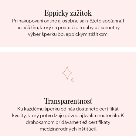
Eppický zážitok
Pri nakupovaní online aj osobne sa môžete spoľahnúť
na náš tím, ktorý sa postará o to, aby už samotný
výber šperku bol eppickým zážitkom.
Transparentnosť
Ku každému šperku od nás dostanete certifikát
kvality, ktorý potvrdzuje pôvod aj kvalitu materiálu. K
drahokamom pridávame tiež certifikáty
medzinárodných inštitúcií.