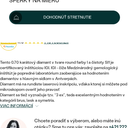
ŠPERKY NA MIERU
1 818 €
2 020 €
-10 %
KOMBINOVANÉ ZLATO
STRIEBORNÉ
POSTRANNÉ DRAHOKAMY
ZLATÉ
VÝPREDAJ
VÝPREDAJ
Diamant máme na sklade. Doručíme vám ho do 48 hod.
DOHODNÚŤ STRETNUTIE
PLATINOVÉ
HALO
PODĽA ŠTÝLU
Možnosti doručenia
STRIEBORNÉ
ŠPERKY ČO POMÁHAJÚ
PODĽA MATERIÁLU
JEDNODUCHÉ
TRI DRAHOKAMY
PLATINOVÉ
PODĽA ŠTÝLU
4.9
710 recenzií
ZLATÉ
PODĽA TYPU
BEZ KAMEŇA
NAPICHOVACIE
VINTAGE
NÁUŠNICE
STRIEBORNÉ
PODĽA ŠTÝLU
ETERNITY
Tento 0.70 karátový diamant v tvare round farby I a čistoty SI1 je
KRUHOVÉ
SET ZÁSNUBNÉHO PRSTEŇA A
SOLITÉR
certifikovaný inštitúciou IGI. IGI - čiže Medzinárodný gemologický
PRSTENE
PLATINOVÉ
OBRÚČOK
inštitút je popredné laboratórium zaoberajúce sa hodnotením
VYKROJENÉ
MINIMALISTICKÉ
diamantov s hlavným sídlom v Antverpách.
NARODENIE DIEŤAŤA
PRÍVESKY
Diamant má na rundiste laserovú inskripciu, vďaka ktorej si môžete pod
NETRADIČNÉ
VINTAGE
PODĽA ŠTÝLU
mikroskopom overiť jeho pravosť
VISIACE
Diamant sa tiež vyznačuje tzv. “3 ex”, teda excelentným hodnotením v
PERSONALIZOVANÉ
NÁRAMKY
ETERNITY
kategórii brus, lesk a symetria.
NETRADIČNÉ
ZOSTAVTE SI PRSTEŇ
SOLITÉR
VIAC INFORMÁCIÍ
SO ZNAMENÍM ZVEROKRUHU
SETY
MINIMALISTICKÉ
ZAČAŤ S PRSTEŇOM
TEPANÉ
V TVARE SRDCA
Chcete poradiť s výberom, alebo máte inú
MINIMALISTICKÉ
PÁNSKE ŠPERKY
otázku? Sme tu pre vás: zavolajte na
+421 222