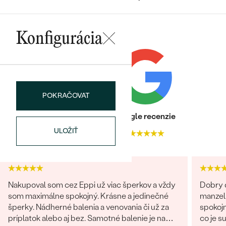
Najpredávanejšie
Najpredávanejšie
PODĽA TVARU DRAHOKAMU
náušnice
Konfigurácia
NA MIERU
prstene
Personalizované
DIAMANTY
PREZRIEŤ
prívesky
PREZRIEŤ
POKRAČOVAT
Heuréka recenzie
Google recenzie
ULOŽIŤ
OBJAVIŤ
4.9
4.9
Wave kolekcia
Nakupoval som cez Eppi už viac šperkov a vždy
Dobry d
OBJAVIŤ
som maximálne spokojný. Krásne a jedinečné
manzel
šperky. Nádherné balenia a venovania či už za
spokojn
príplatok alebo aj bez. Samotné balenie je na
co je s