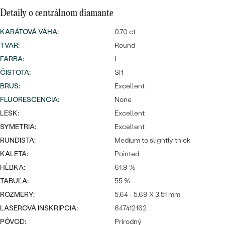
SALT AND PEPPER DIAMANT
LUXUSNÉ
Detaily o centrálnom diamante
CENOVO DOSTUPNÉ
S DRAHOKAMAMI
DRAHOKAM
KARÁTOVÁ VÁHA
:
0.70 ct
LUXUSNÉ
S LAB GROWN DIAMANTMI
TVAR
:
Round
Najpredávanejšie
PODĽA MATERIÁLU
FARBA
:
I
S PERLAMI
svadobné
ČISTOTA
:
SI1
ZLATO
BRUS
:
Excellent
obrúčky
FLUORESCENCIA
PODĽA ŠTÝLU
:
None
PLATINA
LESK:
Excellent
PERSONALIZOVANÉ
STRIEBRO
SYMETRIA:
Excellent
RUNDISTA:
Medium to slightly thick
SYMBOLICKÉ
PREZRIEŤ
KALETA:
Pointed
HĹBKA:
61.9 %
MINIMALISTICKÉ
TABUĽA:
55 %
PODĽA PRÍLEŽITOSTI
ROZMERY:
5.64 - 5.69 X 3.51 mm
LASEROVÁ INSKRIPCIA:
647412162
PODĽA FARBY
PÔVOD:
Prírodný