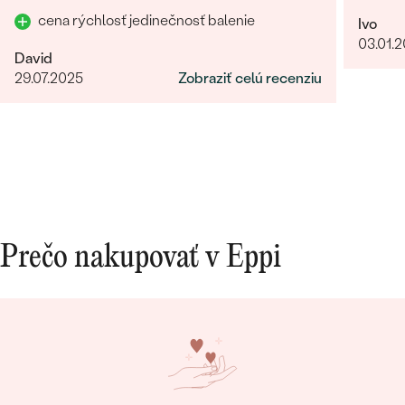
prvú luxusné! Každý jeden detajl dotiahnutý do
obchod
cena rýchlosť jedinečnosť balenie
Ivo
dokonalosti. Určite odporúčam
giganti
03.01.
fotka p
David
krku). 
29.07.2025
Zobraziť celú recenziu
rucne 
certifi
forme,
Bestsellery
Nabudu
OBJAVIŤ
Prečo nakupovať v Eppi