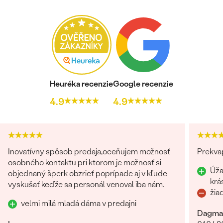
Heuréka recenzie
Google recenzie
4.9
4.9
Inovatívny spôsob predaja,oceňujem možnosť
Prekvap
osobného kontaktu pri ktorom je možnosť si
Úža
objednaný šperk obzrieť poprípade aj v kľude
krá
vyskušať keďže sa personál venoval iba nám.
žia
velmi milá mladá dáma v predajni
Dagma