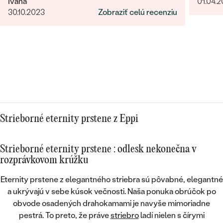
Ivana
01.04.
30.10.2023
Zobraziť celú recenziu
Strieborné eternity prstene z Eppi
Strieborné eternity prstene : odlesk nekonečna v
rozprávkovom krúžku
Eternity prstene z elegantného striebra sú
pôvabné, elegantné
a ukrývajú v sebe kúsok večnosti
. Naša ponuka obrúčok po
obvode osadených drahokamami je navyše mimoriadne
pestrá. To preto, že práve
striebro
ladí nielen s čírymi