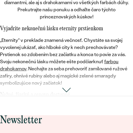
diamantmi, ale aj s drahokamami vo všetkých farbách dúhy.
Prekutrajte našu ponuku a odhaľte čaro týchto
princeznovských kúskov
!
Vyjadrite nekonečnú lásku eternity prstienkom
„Eternity“ v preklade
znamená večnosť
. Chystáte sa svojej
vyvolenej ukázať, ako hlboké city k nech prechovávate?
Prstienok so zdobením bez začiatku a konca to povie za vás.
Svoju
nekonečnú lásku
môžete ešte podčiarknuť
farbou
drahokamov
. Nechajte za seba prehovoriť zamilované ružové
zafíry, ohnivé rubíny alebo aj magické zelené smaragdy
symbolizujúce nový začiatok!
Nežné, žiarivé a cenovo dostupné
V porovnaní so zlatom a platinou je ušľachtilé striebro
cenovo
dostupnejšie
, takže si môžete tento trblietavý kúsok kúpiť len
Newsletter
tak pre radosť, sestre k sviatku alebo aj kamarátke ako symbol
poďakovania. Tak či onak je to krásny darček, ktorý