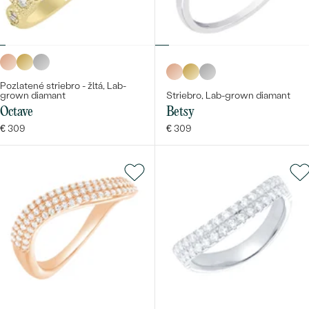
Pozlatené striebro - žltá, Lab-
grown diamant
Striebro, Lab-grown diamant
Bestsellery
Octave
Betsy
€ 309
€ 309
OBJAVIŤ