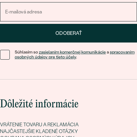
obdarovanej vyčarí úsmev.
Eternity prstienky
sa zablysnú na každom prstenníku. Darujte
večnosť – darujte strieborný eternity prsteň!
ODOBERAŤ
Súhlasím so
zasielaním komerčnej komunikácie
a
spracovaním
osobných údajov pre tieto účely
.
Dôležité informácie
VRÁTENIE TOVARU A REKLAMÁCIA
NAJČASTEJŠIE KLADENÉ OTÁZKY