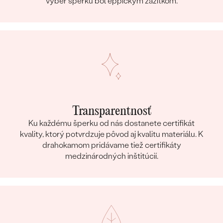
výber šperku bol eppickým zážitkom.
Transparentnosť
Ku každému šperku od nás dostanete certifikát
kvality, ktorý potvrdzuje pôvod aj kvalitu materiálu. K
drahokamom pridávame tiež certifikáty
medzinárodných inštitúcií.