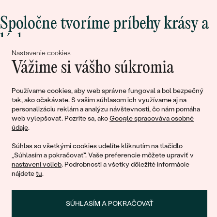
Spoločne tvoríme príbehy krásy a
lásky
Nastavenie cookies
Vážime si vášho súkromia
Pripojte sa k nám!
Používame cookies, aby web správne fungoval a bol bezpečný
tak, ako očakávate. S vaším súhlasom ich využívame aj na
personalizáciu reklám a analýzu návštevnosti, čo nám pomáha
web vylepšovať. Pozrite sa, ako
Google spracováva osobné
údaje
.
Súhlas so všetkými cookies udelíte kliknutím na tlačidlo
„Súhlasím a pokračovať". Vaše preferencie môžete upraviť v
nastavení volieb
. Podrobnosti a všetky dôležité informácie
© 2011 - 2026, Eppi.sk
nájdete
tu
.
SÚHLASÍM A POKRAČOVAŤ