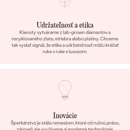
Udržateľnosť a etika
Klenoty vytvárame z lab-grown diamantov a
recyklovaného zlata, striebra alebo platiny. Chceme
tak vyslať signál, že etika a udržateľnosť môžu kráčať
ruka v ruke s luxusom.
Inovácie
Šperkárstvo je stále remeslom, ktoré ctí ručnú prácu,
zároveň ale využívame aj moderné technológie.