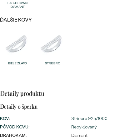
Najpredávanejšie
LAB-GROWN
DIAMANT
Najpredávanejšie
PODĽA TVARU DRAHOKAMU
náušnice
ĎALŠIE KOVY
NA MIERU
prstene
Personalizované
DIAMANTY
PREZRIEŤ
prívesky
PREZRIEŤ
BIELE ZLATO
STRIEBRO
OBJAVIŤ
Wave kolekcia
Detaily produktu
Detaily o šperku
OBJAVIŤ
KOV
:
Striebro 925/1000
PÔVOD KOVU
:
Recyklovaný
DRAHOKAM:
Diamant