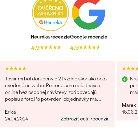
Heuréka recenzie
Google recenzie
4.9
4.9
Tovar mi bol doručený o 2 týždne skôr ako bolo
Krá
uvedené na webe. Prstene som objednávala
par
online bez osobnej návštevy, zodpovedajú
mal
popisu a foto.Po potvrdení objednávky ma
Marek
kontaktovala pracovníčka spoločnosti aby sa
Erika
16.06.
uistila o správnosti, type, veľkosti a pod. a
24.04.2024
Zobraziť celú recenziu
zmienila sa o možnej výmena v prípade
nevyhovujúcej veľkosti. Príjemné vystupovanie,
prístup a starostlivosť o zákazníka. Maximálna