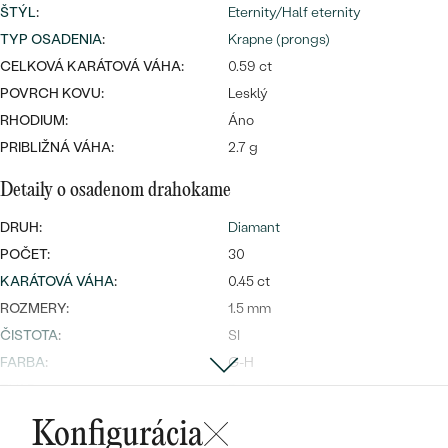
ŠTÝL
:
Eternity/Half eternity
TYP OSADENIA
:
Krapne (prongs)
CELKOVÁ KARÁTOVÁ VÁHA:
0.59 ct
POVRCH KOVU:
Lesklý
RHODIUM:
Áno
PRIBLIŽNÁ VÁHA:
2.7 g
Bestsellery
Detaily o osadenom drahokame
DRUH:
Diamant
OBJAVIŤ
POČET:
30
KARÁTOVÁ VÁHA
:
0.45 ct
ROZMERY:
1.5 mm
ČISTOTA
:
SI
FARBA
:
G-H
TVAR
:
Round
PÔVOD:
Prírodný
Konfigurácia