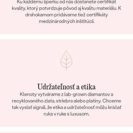
Ku každému šperku od nás dostanete certifikát
kvality, ktorý potvrdzuje pôvod aj kvalitu materiálu. K
drahokamom pridávame tiež certifikáty
medzinárodných inštitúcií.
Udržateľnosť a etika
Klenoty vytvárame z lab-grown diamantov a
recyklovaného zlata, striebra alebo platiny. Chceme
tak vyslať signál, že etika a udržateľnosť môžu kráčať
ruka v ruke s luxusom.