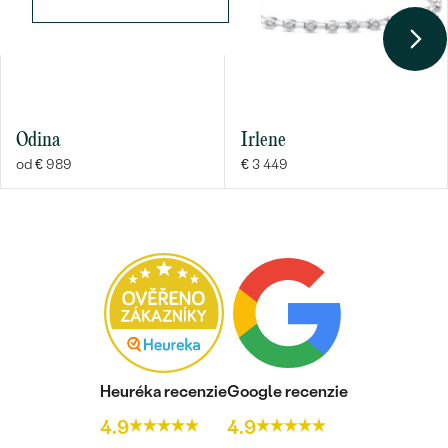
FARBA
:
G-H
PÔVOD:
Vytvorený v laboratóriu
Odina
Irlene
od € 989
€ 3 449
Heuréka recenzie
Google recenzie
4.9
4.9