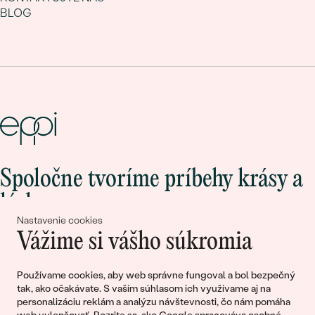
BLOG
Spoločne tvoríme príbehy krásy a
lásky
Nastavenie cookies
Vážime si vášho súkromia
Pripojte sa k nám!
Používame cookies, aby web správne fungoval a bol bezpečný
tak, ako očakávate. S vaším súhlasom ich využívame aj na
personalizáciu reklám a analýzu návštevnosti, čo nám pomáha