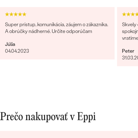
Super prístup, komunikácia, záujem o zákazníka.
Skvely 
A obrúčky nádherné. Určite odporúčam
spokojn
vratim
Júlia
04.04.2023
Peter
31.03.
Prečo nakupovať v Eppi