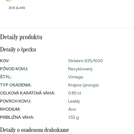
Najpredávanejšie
ŽLTÉ ZLATO
Najpredávanejšie
PODĽA TVARU DRAHOKAMU
náušnice
NA MIERU
prstene
Personalizované
Detaily produktu
DIAMANTY
PREZRIEŤ
prívesky
Detaily o šperku
PREZRIEŤ
KOV
:
Striebro 925/1000
PÔVOD KOVU
:
Recyklovaný
ŠTÝL
:
Vintage
OBJAVIŤ
Wave kolekcia
TYP OSADENIA
:
Krapne (prongs)
CELKOVÁ KARÁTOVÁ VÁHA:
0.151 ct
POVRCH KOVU:
Lesklý
RHODIUM:
Áno
OBJAVIŤ
PRIBLIŽNÁ VÁHA:
1.52 g
Detaily o osadenom drahokame