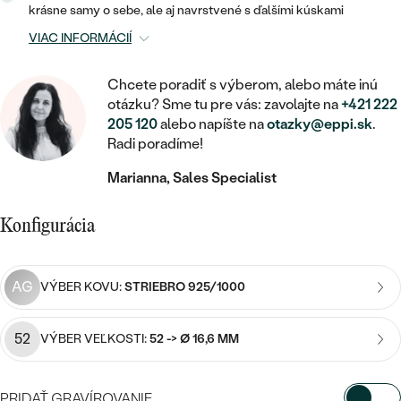
STATEMENT
ZAČAŤ S DIAMANTOM
RUČNE RYTÉ
DETSKÉ
krásne samy o sebe, ale aj navrstvené s ďalšími kúskami
MEDAILÓNY
DETSKÉ ŠPERKY
VIAC INFORMÁCIÍ
PEČATNÉ
ZAČAŤ S LABGROWN DIAMANTOM
S VÝPLŇOU
PIERCING
RETIAZKY
BROŠNE
Chcete poradiť s výberom, alebo máte inú
PERSONALIZOVANÉ
ZAČAŤ S FAREBNÝM DIAMANTOM
SVADOBNÉ SETY
otázku? Sme tu pre vás: zavolajte na
+421 222
V TVARE SRDCA
DOPLNKY
PODĽA DRAHOKAMU
205 120
alebo napíšte na
otazky@eppi.sk
.
Radi poradíme!
PODĽA DRAHOKAMU
PODĽA DRAHOKAMU
S DIAMANTMI
PODĽA CENY
SO ZVIERATAMI
PODĽA MATERIÁLU
Marianna, Sales Specialist
S DIAMANTMI
DIAMANT
CENOVO DOSTUPNÉ
S DRAHOKAMAMI
ZLATÉ
PODĽA DRAHOKAMU
S DRAHOKAMAMI
Konfigurácia
LAB GROWN DIAMANT
LUXUSNÉ
S PERLAMI
S DIAMANTMI
STRIEBORNÉ
S PERLAMI
MOISSANIT
AG
VÝBER KOVU:
STRIEBRO 925/1000
S DRAHOKAMAMI
PLATINOVÉ
PODĽA CENY
FAREBNÝ DIAMANT
PODĽA CENY
CENOVO DOSTUPNÉ
S PERLAMI
52
VÝBER VEĽKOSTI:
52 -> Ø 16,6 MM
PODĽA DRAHOKAMU
ČIERNY DIAMANT
CENOVO DOSTUPNÉ
LUXUSNÉ
S DIAMANTMI
PODĽA CENY
PRIDAŤ GRAVÍROVANIE