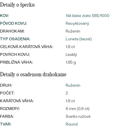
Najpredávanejšie
Detaily o šperku
Najpredávanejšie
PODĽA TVARU DRAHOKAMU
náušnice
KOV
:
14k biele zlato 585/1000
NA MIERU
prstene
PÔVOD KOVU
:
Recyklovaný
Personalizované
DRAHOKAM:
Ruženín
DIAMANTY
TYP OSADENIA
:
Luneta (bezel)
PREZRIEŤ
prívesky
CELKOVÁ KARÁTOVÁ VÁHA:
1.8 ct
PREZRIEŤ
POVRCH KOVU:
Lesklý
PRIBLIŽNÁ VÁHA:
1.85 g
Detaily o osadenom drahokame
OBJAVIŤ
Wave kolekcia
DRUH:
Ruženin
POČET:
2
KARÁTOVÁ VÁHA:
1.8 ct
OBJAVIŤ
ROZMERY:
6 mm (0.9 ct)
FARBA:
Svetlo ružová
TVAR
:
Round