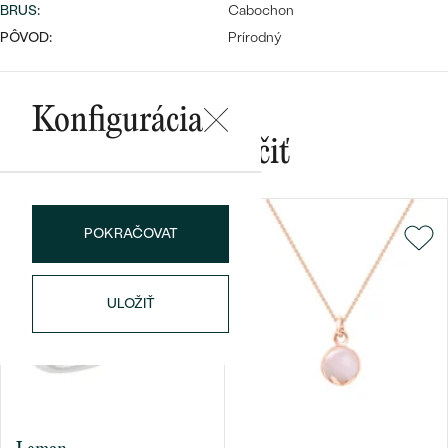
BRUS
:
Cabochon
PÔVOD:
Prírodný
Konfigurácia
Mohlo by sa vám páčiť
Bestsellery
POKRAČOVAT
OBJAVIŤ
ULOŽIŤ