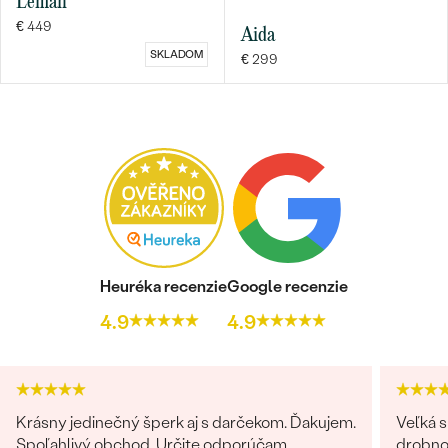
Leman
€ 449
Aida
SKLADOM
€ 299
Heuréka recenzie
Google recenzie
4.9
4.9
Krásny jedinečný šperk aj s darčekom. Ďakujem.
Veľká s
Spoľahlivý obchod. Určite odporúčam.
drobnos