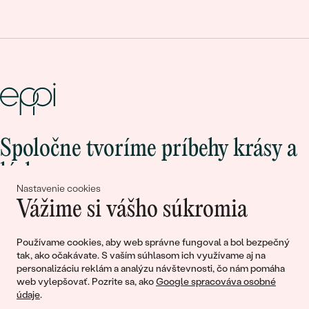
Spoločne tvoríme príbehy krásy a
lásky
Nastavenie cookies
Vážime si vášho súkromia
Pripojte sa k nám!
Používame cookies, aby web správne fungoval a bol bezpečný
tak, ako očakávate. S vaším súhlasom ich využívame aj na
personalizáciu reklám a analýzu návštevnosti, čo nám pomáha
web vylepšovať. Pozrite sa, ako
Google spracováva osobné
údaje
.