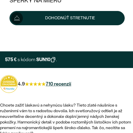
ŠPERKY NA MIERU
639 €
KOMBINOVANÉ ZLATO
STRIEBORNÉ
POSTRANNÉ DRAHOKAMY
ZLATÉ
VÝPREDAJ
VÝPREDAJ
Šperk vám vyrobíme a doručíme do 3 - 4 týždňov.
DOHODNÚŤ STRETNUTIE
PLATINOVÉ
HALO
PODĽA ŠTÝLU
Možnosti doručenia
STRIEBORNÉ
ŠPERKY ČO POMÁHAJÚ
PODĽA MATERIÁLU
JEDNODUCHÉ
TRI DRAHOKAMY
PLATINOVÉ
+ 128 €
PODĽA ŠTÝLU
EXPRESNÁ VÝROBA
ZLATÉ
PODĽA TYPU
BEZ KAMEŇA
NAPICHOVACIE
VINTAGE
NÁUŠNICE
STRIEBORNÉ
PODĽA ŠTÝLU
575 €
s kódom
SUN10
.
ETERNITY
KRUHOVÉ
SET ZÁSNUBNÉHO PRSTEŇA A
SOLITÉR
PRSTENE
PLATINOVÉ
OBRÚČOK
VYKROJENÉ
MINIMALISTICKÉ
4.9
710 recenzií
NARODENIE DIEŤAŤA
PRÍVESKY
NETRADIČNÉ
VINTAGE
PODĽA ŠTÝLU
VISIACE
PERSONALIZOVANÉ
NÁRAMKY
ETERNITY
Chcete zažiť láskavú a nehynúcu lásku? Tieto zlaté náušnice s
NETRADIČNÉ
ZOSTAVTE SI PRSTEŇ
SOLITÉR
ruženínmi vám to s radosťou dovolia. Ich svetloružový odtieň je až
SO ZNAMENÍM ZVEROKRUHU
SETY
neuveriteľne decentný a dokonale doplní jemný nádych ženskej
MINIMALISTICKÉ
ZAČAŤ S PRSTEŇOM
TEPANÉ
V TVARE SRDCA
pokožky. Harmonický detail v podobe roztomilých lístočkov ich potom
MINIMALISTICKÉ
PÁNSKE ŠPERKY
premení na najromantickejší šperk široko-ďaleko. Tak čo, necítite sa