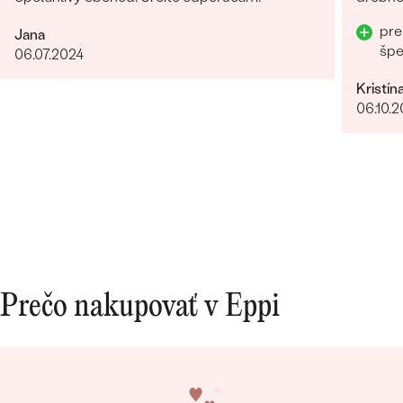
pre
Jana
šp
06.07.2024
Kristín
06.10.
Prečo nakupovať v Eppi