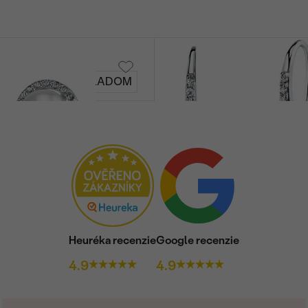
Hoshi
SKLADOM
€ 159
Heuréka recenzie
Google recenzie
4.9
4.9