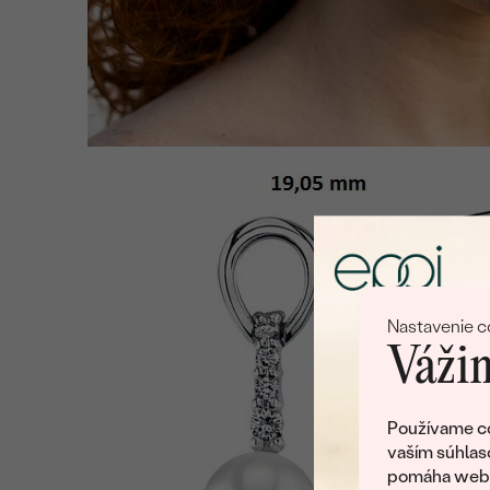
Nastavenie c
Vážim
Používame co
vaším súhlas
pomáha web v