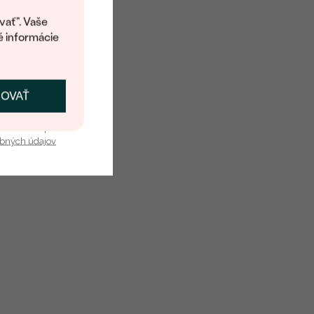
kup.
vať". Vaše
é informácie
ČOVAŤ
kať zľavu
u nás v bezpečí.
obných údajov