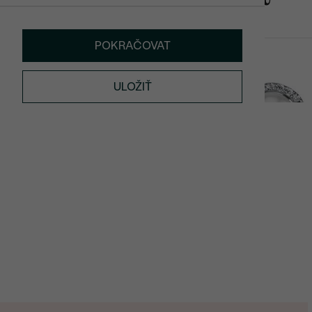
POKRAČOVAT
Carolita
Zanah
SKLADOM
ULOŽIŤ
€ 149
€ 169