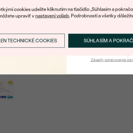
váš prvý ná
tkými cookies udelíte kliknutím na tlačidlo „Súhlasím a pokračo
môžete upraviť v
nastavení volieb
. Podrobnosti a všetky dôležit
LEN TECHNICKÉ COOKIES
SÚHLASÍM A POKRA
Prihlásiť sa a zís
Vaša e-mailová adresa je 
Zásady spracovania os