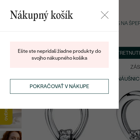
Nákupný košík
LETNÝ BLACK FRIDAY: −25 % NA ŠPE
Ešte ste nepridali žiadne produkty do
O NÁS
BLOG
ŠPERKY NA MIERU
DOHODNÚŤ STRETNUTI
svojho nákupného košíka
VÝPREDAJ
SVADOBNÉ OBRÚČKY
ZÁS
NÁUŠNICE
NÁUŠNICE S DRAHOKAMAMI
PERLOVÉ NÁUŠNIC
POKRAČOVAŤ V NÁKUPE