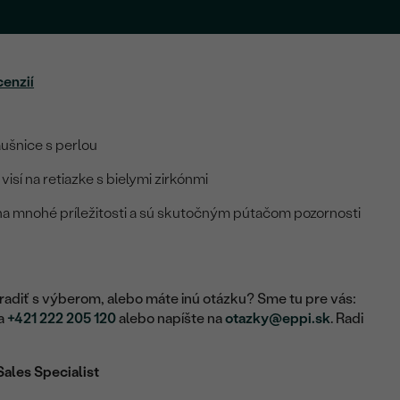
cenzií
ušnice s perlou
visí na retiazke s bielymi zirkónmi
 na mnohé príležitosti a sú skutočným pútačom pozornosti
adiť s výberom, alebo máte inú otázku? Sme tu pre vás:
na
+421 222 205 120
alebo napíšte na
otazky@eppi.sk
. Radi
Sales Specialist