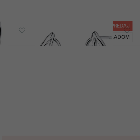
VÝPREDAJ
Babey
SKLADOM
€ 119
€ 112