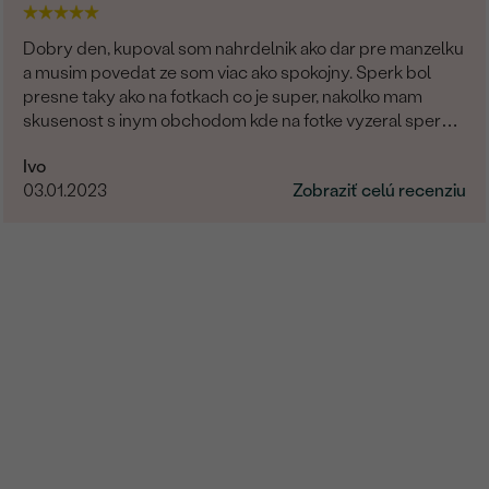
Dobry den, kupoval som nahrdelnik ako dar pre manzelku
a musim povedat ze som viac ako spokojny. Sperk bol
presne taky ako na fotkach co je super, nakolko mam
skusenost s inym obchodom kde na fotke vyzeral sperk
giganticky a prisla "miniatura". V tomto obchode fotka
Ivo
presne velkostne sedi s realitou (foto na krku). Naviac
03.01.2023
Zobraziť celú recenziu
sperk prisiel krasne zabaleny aj s rucne pisanym
odkazom. Moznost vyberu certifikatu elektronicky
alebobv papierovej forme, obrovsky vyber kamenov. No
super. Nabuduce budem urcite este objednavat!