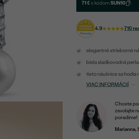
71 €
s kódom
SUN10
.
4.9
710 re
elegantné strieborné ná
biela sladkovodná perla 
tieto náušnice sa hodia
VIAC INFORMÁCIÍ
Chcete por
zavolajte 
poradíme!
Marianna, 