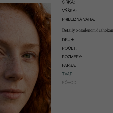
ŠÍRKA:
VÝŠKA:
PRIBLIŽNÁ VÁHA:
Detaily o osadenom drahoka
DRUH:
POČET:
ROZMERY:
FARBA:
TVAR
:
PÔVOD:
Postranné drahokamy
DRUH:
POČET: