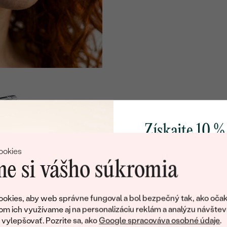
TVAR
:
FARBA:
Získajte 10 %
svoj prvý 
ookies
e si vášho súkromia
Pridajte sa k nám a 
poctivo vyrábaných 
okies, aby web správne fungoval a bol bezpečný tak, ako očak
Ako darček na priv
om ich využívame aj na personalizáciu reklám a analýzu návštev
obratom pošleme zľ
ylepšovať. Pozrite sa, ako
Google spracováva osobné údaje
.