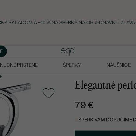
RKY SKLADOM A −10 % NA ŠPERKY NA OBJEDNÁVKU. ZĽAVA 
E
NUBNÉ PRSTENE
ŠPERKY
NÁUŠNICE
E
Elegantné perlo
79 €
ŠPERK VÁM DORUČÍME DO