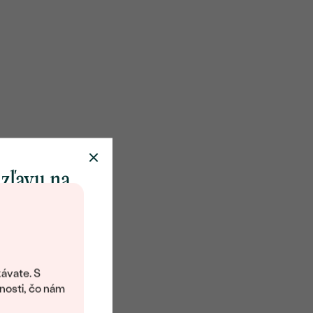
Round
Biela
 zľavu na
klenot
objavte svet
šperkov Eppi.
ávate. S
ítanie vám
nosti, čo nám
avový kód na