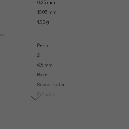
6.35 mm
19.05 mm
1.93 g
me
Perla
2
6.5 mm
Biela
Round Button
Prírodný
Kubický zirkón
8