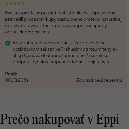
Kvalitny predajca po vsetkych strankach. Uspesne ma
previedli procesom kupy zasnubneho prstena, naslednej
upravy, opravy, cistenia a nakoniec spolocnej kupy
obruciek. Odporucam.
Bezproblemova komunikácia Ústretovosť voci
poziadavkam zakaznika Prehladny a zrozumiteny e-
shop Cenovo dostupne/primerane Zakaznicka
podpora Rychlost a sposob dodania Prijemny a
ludsky pristup zamestnancov
Patrik
08.03.2024
Zobraziť celú recenziu
Prečo nakupovať v Eppi