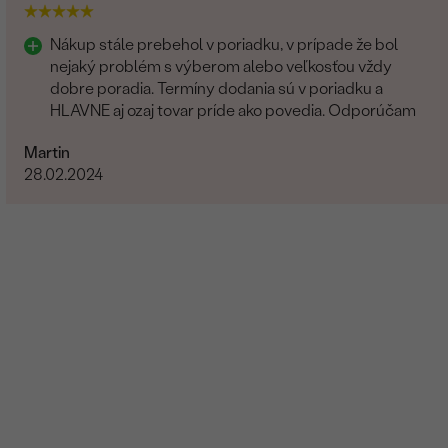
Nákup stále prebehol v poriadku, v prípade že bol
nejaký problém s výberom alebo veľkosťou vždy
dobre poradia. Termíny dodania sú v poriadku a
HLAVNE aj ozaj tovar príde ako povedia. Odporúčam
Martin
28.02.2024