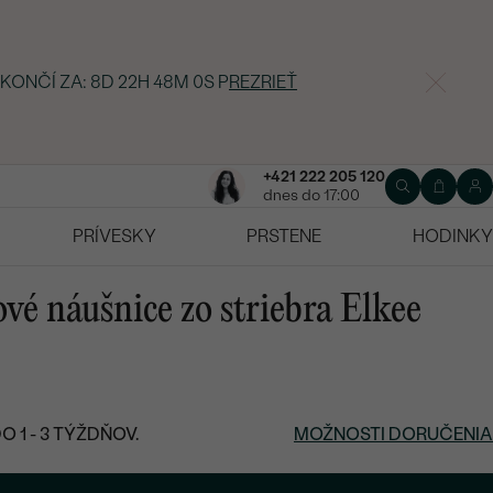
KONČÍ ZA:
8D 22H 47M 59S
P
REZRIEŤ
+421 222 205 120
dnes do 17:00
PRÍVESKY
PRSTENE
HODINKY
vé náušnice zo striebra Elkee
 1 - 3 TÝŽDŇOV.
MOŽNOSTI DORUČENIA