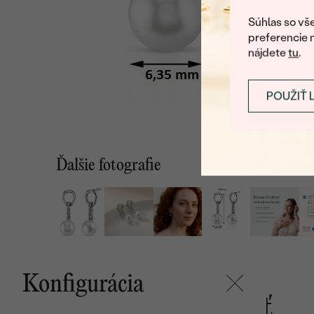
Súhlas so vše
preferencie 
nájdete
tu
.
POUŽIŤ 
Ďalšie fotografie
Konfigurácia
Mohlo by sa vám páčiť