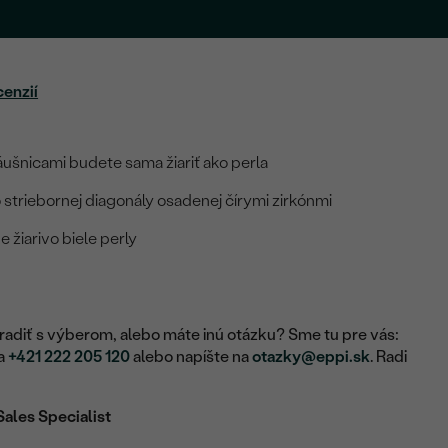
cenzií
áušnicami budete sama žiariť ako perla
 striebornej diagonály osadenej čírymi zirkónmi
 žiarivo biele perly
adiť s výberom, alebo máte inú otázku? Sme tu pre vás:
na
+421 222 205 120
alebo napíšte na
otazky@eppi.sk
. Radi
Sales Specialist