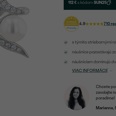
112 €
s kódom
SUN25
.
4.9
710 re
s týmito striebornými n
náušnice pozostávajú zo
náušniciam dominujú dve
VIAC INFORMÁCIÍ
Chcete por
zavolajte 
poradíme!
Marianna, 