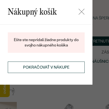
Nákupný košík
LETNÝ BLACK FRIDAY: −25 % NA ŠPE
Ešte ste nepridali žiadne produkty do
O NÁS
BLOG
ŠPERKY NA MIERU
DOHODNÚŤ STRETNUTI
svojho nákupného košíka
VÝPREDAJ
SVADOBNÉ OBRÚČKY
ZÁS
NÁUŠNICE
NÁUŠNICE S DRAHOKAMAMI
PERLOVÉ NÁUŠNIC
POKRAČOVAŤ V NÁKUPE