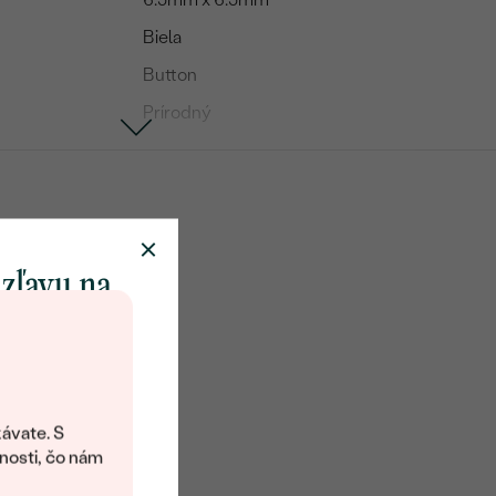
Biela
Button
Prírodný
Kubický zirkón
20
Round
 zľavu na
Biela
klenot
Vytvorený v laboratóriu
objavte svet
šperkov Eppi.
ávate. S
ítanie vám
nosti, čo nám
avový kód na