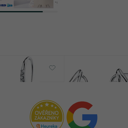
Babey
€ 119
€ 112