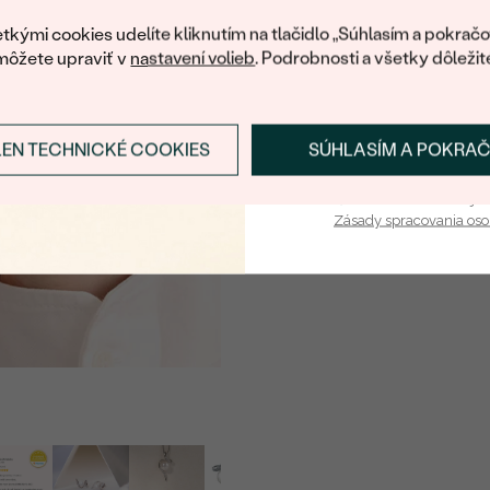
váš prvý ná
tkými cookies udelíte kliknutím na tlačidlo „Súhlasím a pokračo
môžete upraviť v
nastavení volieb
. Podrobnosti a všetky dôležit
LEN TECHNICKÉ COOKIES
SÚHLASÍM A POKRA
Prihlásiť sa a zís
Vaša e-mailová adresa je 
Zásady spracovania os