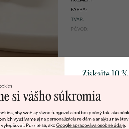
FARBA:
TVAR
:
PÔVOD:
Postranné drahokamy
DRUH:
POČET:
TVAR
:
Získajte 10 %
FARBA:
svoj prvý 
ookies
PÔVOD:
e si vášho súkromia
Pridajte sa k nám a 
poctivo vyrábaných 
okies, aby web správne fungoval a bol bezpečný tak, ako očak
Ako darček na priv
om ich využívame aj na personalizáciu reklám a analýzu návštev
obratom pošleme zľ
ylepšovať. Pozrite sa, ako
Google spracováva osobné údaje
.