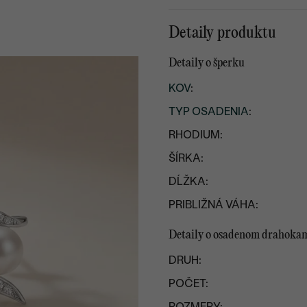
Detaily produktu
Detaily o šperku
KOV
:
TYP OSADENIA
:
RHODIUM:
ŠÍRKA:
DĹŽKA:
PRIBLIŽNÁ VÁHA:
Detaily o osadenom drahoka
DRUH:
POČET:
ROZMERY: