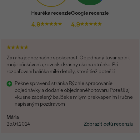
Heuréka recenzie
Google recenzie
4.9
4.9
Za mňa jednoznačne spokojnosť. Objednaný tovar splnil
moje očakávania, rovnako krásny ako na stránke. Pri
rozbaľovaní balíčka milé detaily, ktoré tiež potešili
Pekne spravená stránka Rýchle spracovanie
objednávky a dodanie objednaného tovaru Potešil aj
vkusne zabalený balíček s milým prekvapením i ručne
napísaným pozdravom
Mária
25.01.2024
Zobraziť celú recenziu