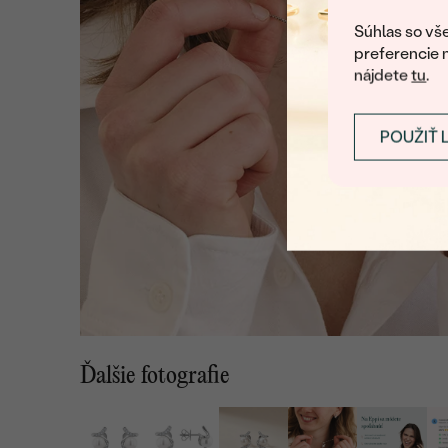
Súhlas so vše
preferencie 
nájdete
tu
.
POUŽIŤ 
Ďalšie fotografie