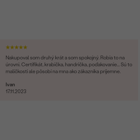
Nakupoval som druhý krát a som spokojný. Robia to na
úrovni. Certifikát, krabička, handrička, poďakovanie... Sú to
maličkosti ale pôsobí na mna ako zákazníka príjemne.
Ivan
17.11.2023