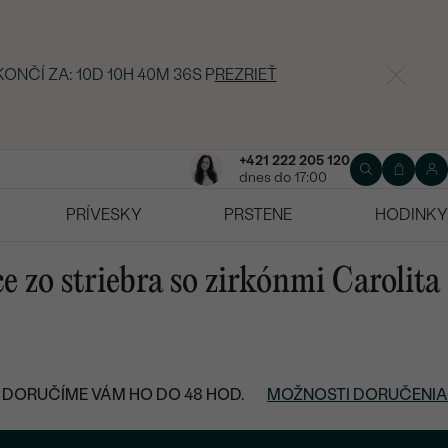
KONČÍ ZA:
10D 10H 40M 35S
P
REZRIEŤ
+421 222 205 120
dnes do 17:00
PRÍVESKY
PRSTENE
HODINKY
e zo striebra so zirkónmi Carolita
DORUČÍME VÁM HO DO 48 HOD.
MOŽNOSTI DORUČENIA