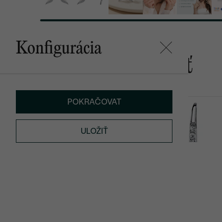
Konfigurácia
Mohlo by sa vám páčiť
POKRAČOVAT
Zanah
Hoshi
SKLADOM
ULOŽIŤ
€ 169
€ 159