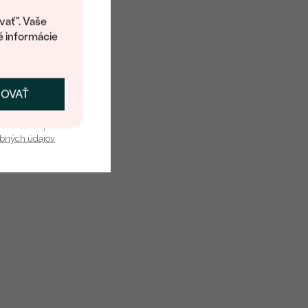
kup.
vať". Vaše
é informácie
ČOVAŤ
kať zľavu
u nás v bezpečí.
obných údajov