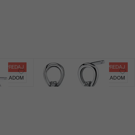
VÝPREDAJ
VÝPREDAJ
Elkee
SKLADOM
SKLADOM
€ 79
€ 74