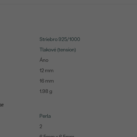
Striebro 925/1000
Tlakové (tension)
Áno
12 mm
16 mm
1.98 g
me
Perla
2
6.5mm x 6.5mm