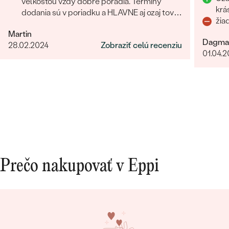
veľkosťou vždy dobre poradia. Termíny
krá
dodania sú v poriadku a HLAVNE aj ozaj tovar
žia
príde ako povedia. Odporúčam
Martin
Dagma
28.02.2024
Zobraziť celú recenziu
01.04.
Prečo nakupovať v Eppi