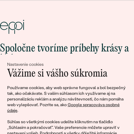
Spoločne tvoríme príbehy krásy a
lásky
Nastavenie cookies
Vážime si vášho súkromia
Pripojte sa k nám!
Používame cookies, aby web správne fungoval a bol bezpečný
tak, ako očakávate. S vaším súhlasom ich využívame aj na
personalizáciu reklám a analýzu návštevnosti, čo nám pomáha
web vylepšovať. Pozrite sa, ako
Google spracováva osobné
údaje
.
Súhlas so všetkými cookies udelíte kliknutím na tlačidlo
„Súhlasím a pokračovať". Vaše preferencie môžete upraviť v
nastavení volieb
. Podrobnosti a všetky dôležité informácie