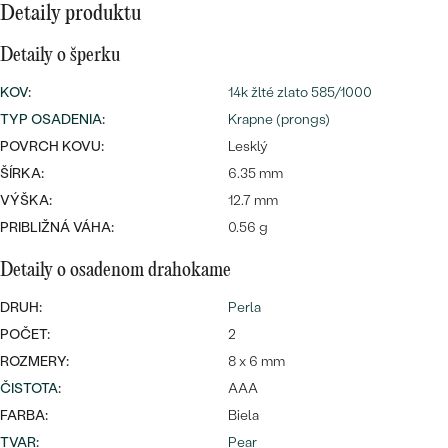
SALT AND PEPPER DIAMANT
LUXUSNÉ
Detaily produktu
CENOVO DOSTUPNÉ
S DRAHOKAMAMI
DRAHOKAM
Detaily o šperku
LUXUSNÉ
S LAB GROWN DIAMANTMI
Najpredávanejšie
KOV
:
14k žlté zlato 585/1000
PODĽA MATERIÁLU
TYP OSADENIA
:
Krapne (prongs)
S PERLAMI
svadobné
POVRCH KOVU:
Lesklý
ZLATO
ŠÍRKA:
6.35 mm
obrúčky
PODĽA ŠTÝLU
VÝŠKA:
PLATINA
12.7 mm
PRIBLIŽNÁ VÁHA:
0.56 g
PERSONALIZOVANÉ
STRIEBRO
Detaily o osadenom drahokame
SYMBOLICKÉ
PREZRIEŤ
DRUH:
Perla
POČET:
MINIMALISTICKÉ
2
ROZMERY:
8 x 6 mm
PODĽA PRÍLEŽITOSTI
ČISTOTA
:
AAA
FARBA:
Biela
PODĽA FARBY
TVAR
:
Pear