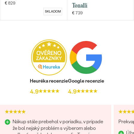
€ 829
Tonalli
SKLADOM
€ 739
Bestsellery
OBJAVIŤ
Heuréka recenzie
Google recenzie
4.9
4.9
Nákup stále prebehol v poriadku, v prípade
Prekvap
že bol nejaký problém s výberom alebo
Úža