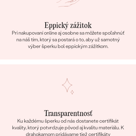
Eppický zážitok
Pri nakupovaní online aj osobne sa môžete spoľahnúť
na náš tím, ktorý sa postará o to, aby už samotný
výber šperku bol eppickým zážitkom.
Transparentnosť
Ku každému šperku od nás dostanete certifikát
kvality, ktorý potvrdzuje pôvod aj kvalitu materiálu. K
drahokamom pridávame tiež certifikáty