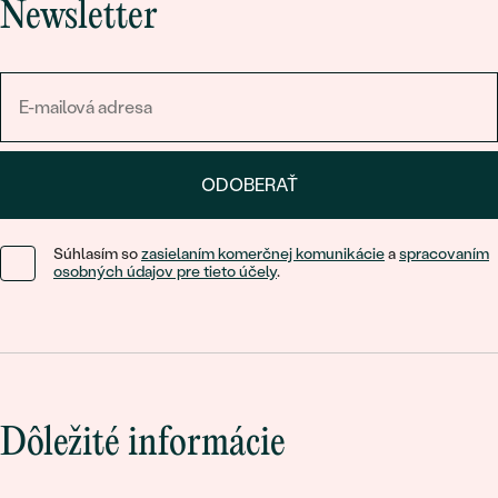
Newsletter
ODOBERAŤ
Súhlasím so
zasielaním komerčnej komunikácie
a
spracovaním
osobných údajov pre tieto účely
.
Dôležité informácie