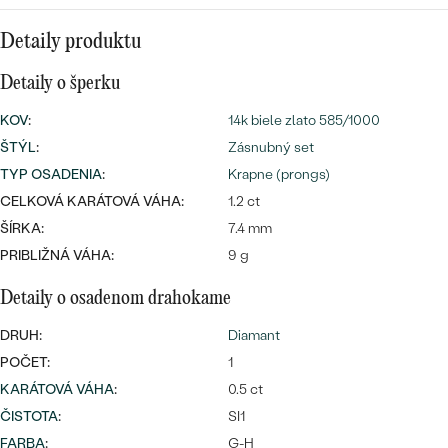
SALT AND PEPPER DIAMANT
LUXUSNÉ
CENOVO DOSTUPNÉ
S DRAHOKAMAMI
Detaily produktu
DRAHOKAM
Detaily o šperku
LUXUSNÉ
S LAB GROWN DIAMANTMI
Najpredávanejšie
PODĽA MATERIÁLU
KOV
:
14k biele zlato 585/1000
S PERLAMI
svadobné
ŠTÝL
:
Zásnubný set
ZLATO
TYP OSADENIA
:
Krapne (prongs)
obrúčky
PODĽA ŠTÝLU
PLATINA
CELKOVÁ KARÁTOVÁ VÁHA:
1.2 ct
ŠÍRKA:
7.4 mm
PERSONALIZOVANÉ
STRIEBRO
PRIBLIŽNÁ VÁHA:
9 g
SYMBOLICKÉ
Detaily o osadenom drahokame
PREZRIEŤ
MINIMALISTICKÉ
DRUH:
Diamant
POČET:
1
PODĽA PRÍLEŽITOSTI
KARÁTOVÁ VÁHA
:
0.5 ct
ČISTOTA
:
SI1
PODĽA FARBY
FARBA
:
G-H