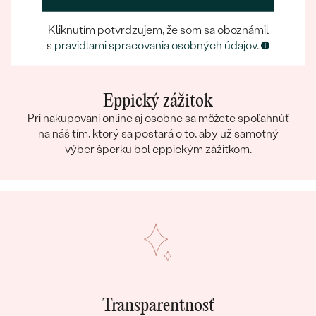
Kliknutím potvrdzujem, že som sa oboznámil
s
pravidlami spracovania osobných údajov
.
Eppický zážitok
Pri nakupovaní online aj osobne sa môžete spoľahnúť
na náš tím, ktorý sa postará o to, aby už samotný
výber šperku bol eppickým zážitkom.
Transparentnosť