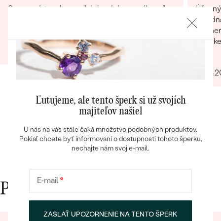
Super prístup, komunikácia, záujem o zákazníka.
Úžasný 
A obrúčky nádherné. Určite odporúčam
objedn
Nádhern
Júlia
stránk
04.04.2023
Jana
07.04.
Bestsellery
Ľutujeme, ale tento šperk si už svojích
majiteľov našiel
OBJAVIŤ
U nás na vás stále čaká množstvo podobných produktov.
Pokiaľ chcete byť informovaní o dostupnosti tohoto šperku,
nechajte nám svoj e-mail.
E-mail
*
Prečo nakupovať v Eppi
ZASLAŤ UPOZORNENIE NA TENTO ŠPERK