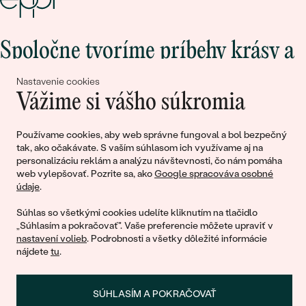
Spoločne tvoríme príbehy krásy a
lásky
Nastavenie cookies
Vážime si vášho súkromia
Pripojte sa k nám!
Používame cookies, aby web správne fungoval a bol bezpečný
tak, ako očakávate. S vaším súhlasom ich využívame aj na
personalizáciu reklám a analýzu návštevnosti, čo nám pomáha
web vylepšovať. Pozrite sa, ako
Google spracováva osobné
údaje
.
Súhlas so všetkými cookies udelíte kliknutím na tlačidlo
„Súhlasím a pokračovať". Vaše preferencie môžete upraviť v
nastavení volieb
. Podrobnosti a všetky dôležité informácie
© 2011 - 2026, Eppi.sk
nájdete
tu
.
SÚHLASÍM A POKRAČOVAŤ