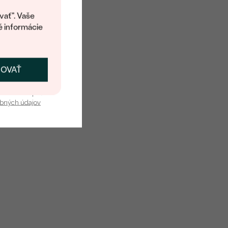
kup.
vať". Vaše
é informácie
ČOVAŤ
kať zľavu
u nás v bezpečí.
obných údajov