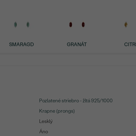
SMARAGD
GRANÁT
CITR
Pozlatené striebro - žltá 925/1000
Krapne (prongs)
Lesklý
Áno