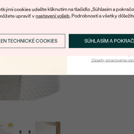
váš prvý ná
tkými cookies udelíte kliknutím na tlačidlo „Súhlasím a pokračo
môžete upraviť v
nastavení volieb
. Podrobnosti a všetky dôležit
LEN TECHNICKÉ COOKIES
SÚHLASÍM A POKRA
Prihlásiť sa a zís
Vaša e-mailová adresa je 
Zásady spracovania os