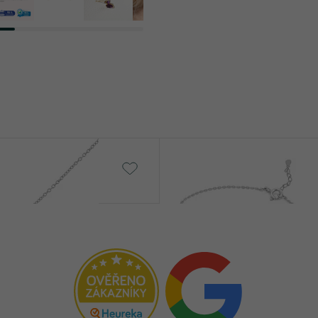
Rollie
€ 219