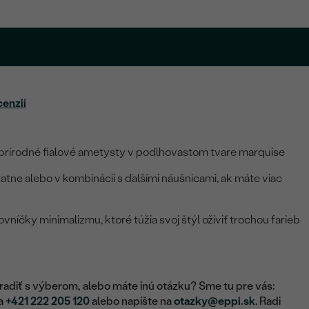
cenzií
 prírodné fialové ametysty v podlhovastom tvare marquise
atne alebo v kombinácii s ďalšími náušnicami, ak máte viac
vníčky minimalizmu, ktoré túžia svoj štýl oživiť trochou farieb
adiť s výberom, alebo máte inú otázku? Sme tu pre vás:
na
+421 222 205 120
alebo napíšte na
otazky@eppi.sk
. Radi