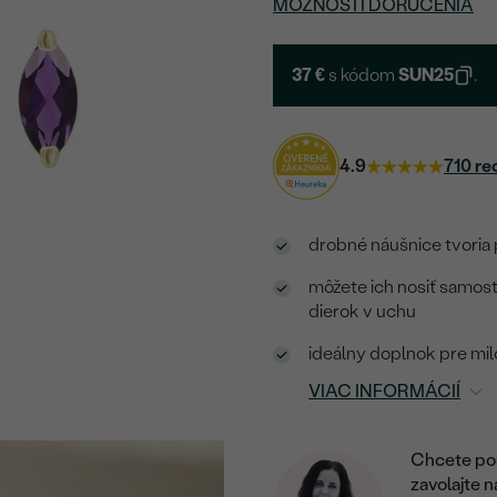
MOŽNOSTI DORUČENIA
37 €
s kódom
SUN25
.
4.9
710 re
drobné náušnice tvoria
môžete ich nosiť samost
dierok v uchu
ideálny doplnok pre milo
VIAC INFORMÁCIÍ
Chcete por
zavolajte 