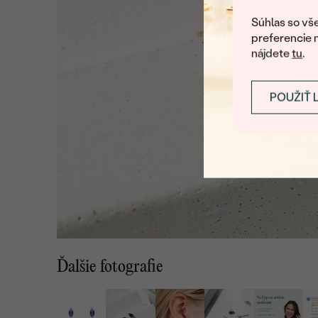
Súhlas so vše
preferencie 
nájdete
tu
.
POUŽIŤ 
Ďalšie fotografie