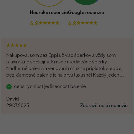
Heuréka recenzie
Google recenzie
4.9
4.9
Nakupoval som cez Eppi už viac šperkov a vždy som
maximálne spokojný. Krásne a jedinečné šperky.
Nádherné balenia a venovania či už za príplatok alebo aj
bez. Samotné balenie je na prvú luxusné! Každý jeden
detajl dotiahnutý do dokonalosti. Určite odporúčam
cena rýchlosť jedinečnosť balenie
David
29.07.2025
Zobraziť celú recenziu