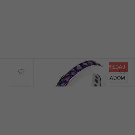
VÝPREDAJ
Olwen
SKLADOM
€ 289
€ 257