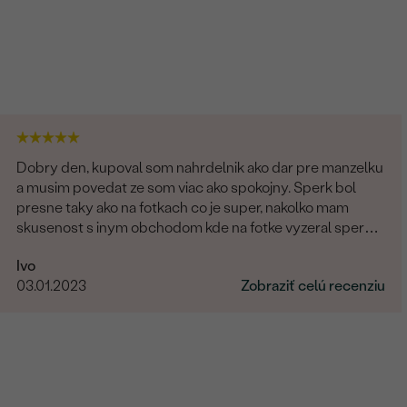
Dobry den, kupoval som nahrdelnik ako dar pre manzelku
a musim povedat ze som viac ako spokojny. Sperk bol
presne taky ako na fotkach co je super, nakolko mam
skusenost s inym obchodom kde na fotke vyzeral sperk
giganticky a prisla "miniatura". V tomto obchode fotka
Ivo
presne velkostne sedi s realitou (foto na krku). Naviac
03.01.2023
Zobraziť celú recenziu
sperk prisiel krasne zabaleny aj s rucne pisanym
odkazom. Moznost vyberu certifikatu elektronicky
alebobv papierovej forme, obrovsky vyber kamenov. No
super. Nabuduce budem urcite este objednavat!