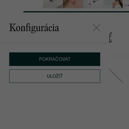
Konfigurácia
Mohlo by sa vám páčiť
POKRAČOVAT
Roche
Millie
SKLADOM
ULOŽIŤ
€ 179
€ 229