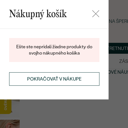
Nákupný košík
LETNÝ BLACK FRIDAY: −25 % NA ŠPE
Ešte ste nepridali žiadne produkty do
O NÁS
BLOG
ŠPERKY NA MIERU
DOHODNÚŤ STRETNUTI
svojho nákupného košíka
VÝPREDAJ
SVADOBNÉ OBRÚČKY
ZÁS
NÁUŠNICE
NÁUŠNICE S DRAHOKAMAMI
AMETYSTOVÉ NÁU
POKRAČOVAŤ V NÁKUPE