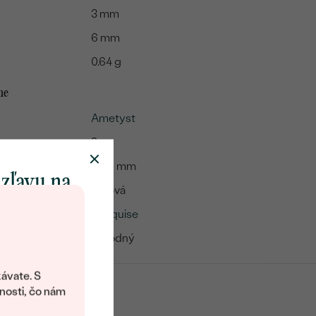
3 mm
6 mm
0.64 g
me
Ametyst
2
3 x 6 mm
 zľavu na
Fialová
klenot
Marquise
Prírodný
objavte svet
šperkov Eppi.
ávate. S
ítanie vám
nosti, čo nám
avový kód na