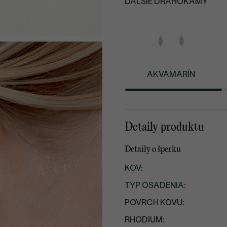
ĎALŠIE DRAHOKAMY
AKVAMARÍN
Detaily produktu
Detaily o šperku
KOV
:
TYP OSADENIA
:
POVRCH KOVU:
RHODIUM: